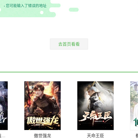
您可能输入了错误的地址
去首页看看
蛰伏三年，我战神身份终究藏不住了！
傲世强龙
天命王臣