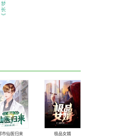
都市仙医归来
极品女婿