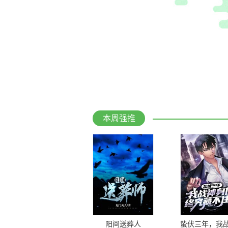
本周强推
阳间送葬人