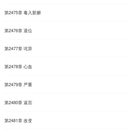
第2475章 毒入脏腑
第2476章 退位
第2477章 诧异
第2478章 心血
第2479章 严重
第2480章 逼宫
第2481章 改变