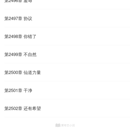
第2496章 羞辱
第2497章 协议
第2498章 你错了
第2499章 不自然
第2500章 仙道力量
第2501章 干净
第2502章 还有希望