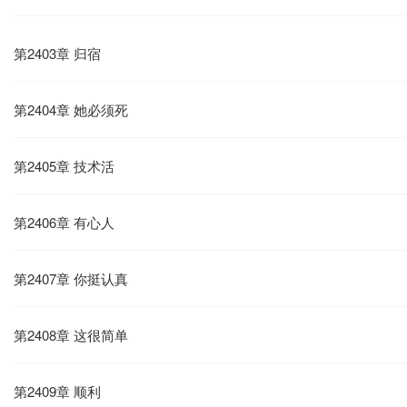
第2403章 归宿
第2404章 她必须死
第2405章 技术活
第2406章 有心人
第2407章 你挺认真
第2408章 这很简单
第2409章 顺利