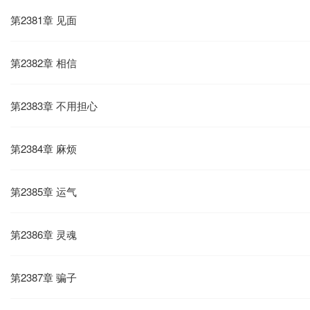
第2381章 见面
第2382章 相信
第2383章 不用担心
第2384章 麻烦
第2385章 运气
第2386章 灵魂
第2387章 骗子