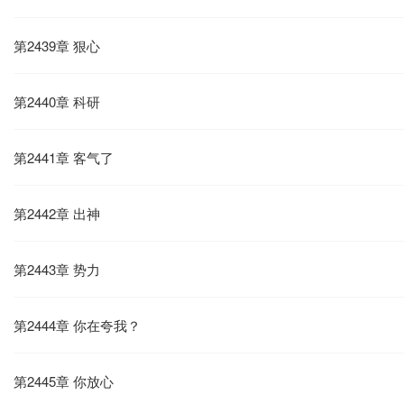
第2439章 狠心
第2440章 科研
第2441章 客气了
第2442章 出神
第2443章 势力
第2444章 你在夸我？
第2445章 你放心