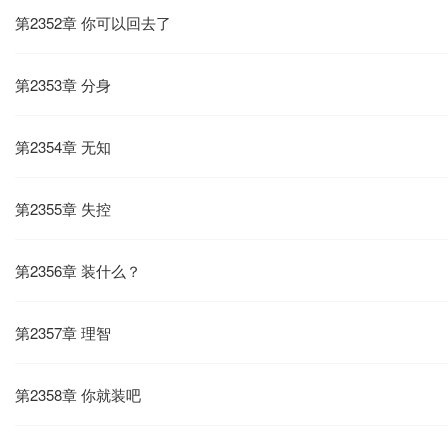
第2352章 你可以回去了
第2353章 分身
第2354章 无知
第2355章 失控
第2356章 装什么？
第2357章 理智
第2358章 你就装吧