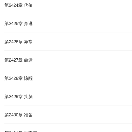
第2424章 代价
第2425章 奔逃
第2426章 异常
第2427章 命运
第2428章 惊醒
第2429章 头脑
第2430章 准备