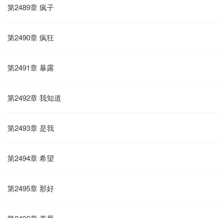
第2489章 疯子
第2490章 疯狂
第2491章 暴露
第2492章 我知道
第2493章 是我
第2494章 希望
第2495章 那好