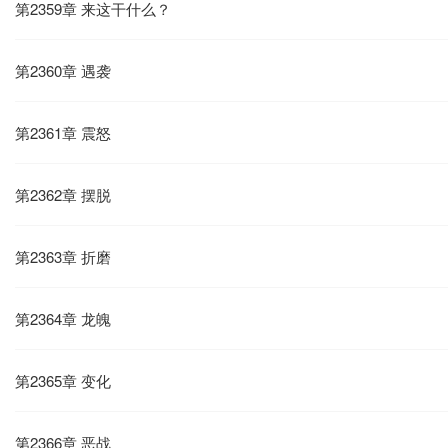
第2359章 来这干什么？
第2360章 遇袭
第2361章 震怒
第2362章 摆脱
第2363章 折磨
第2364章 龙魄
第2365章 变化
第2366章 恶战