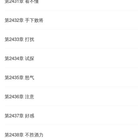
第2431章 看不懂
第2432章 手下败将
第2433章 打扰
第2434章 试探
第2435章 怒气
第2436章 注意
第2437章 好感
第2438章 不胜酒力