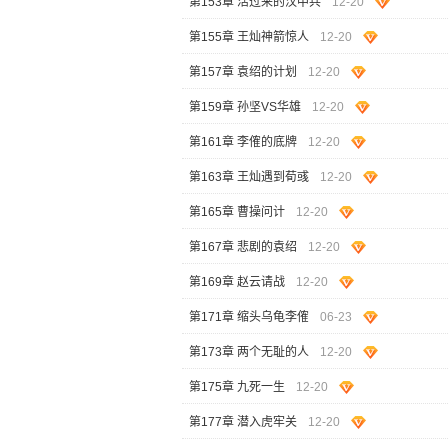
第153章 活过来的汉中兵
12-20
第155章 王灿神箭惊人
12-20
第157章 袁绍的计划
12-20
第159章 孙坚VS华雄
12-20
第161章 李傕的底牌
12-20
第163章 王灿遇到荀彧
12-20
第165章 曹操问计
12-20
第167章 悲剧的袁绍
12-20
第169章 赵云请战
12-20
第171章 缩头乌龟李傕
06-23
第173章 两个无耻的人
12-20
第175章 九死一生
12-20
第177章 潜入虎牢关
12-20