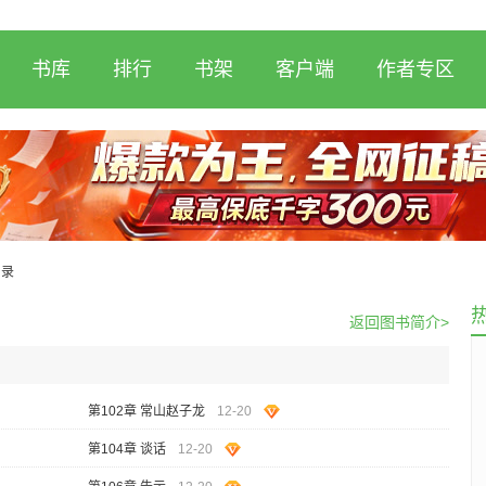
书库
排行
书架
客户端
作者专区
目录
返回图书简介>
第102章 常山赵子龙
12-20
第104章 谈话
12-20