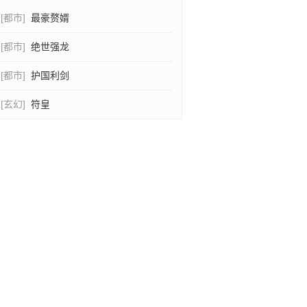
[都市]
最豪赘婿
[都市]
绝世强龙
[都市]
护国利剑
[玄幻]
符皇