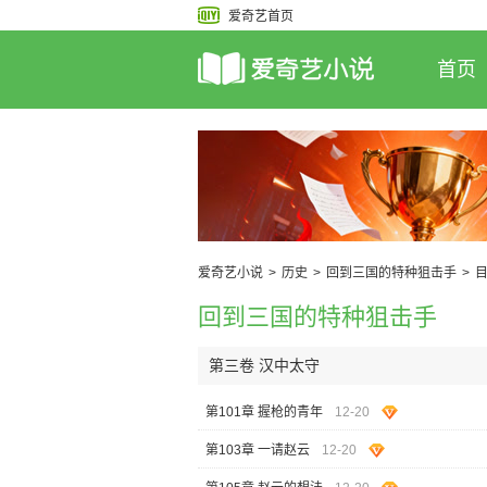
爱奇艺首页
首页
爱奇艺小说
>
历史
>
回到三国的特种狙击手
>
回到三国的特种狙击手
第三卷 汉中太守
第101章 握枪的青年
12-20
第103章 一请赵云
12-20