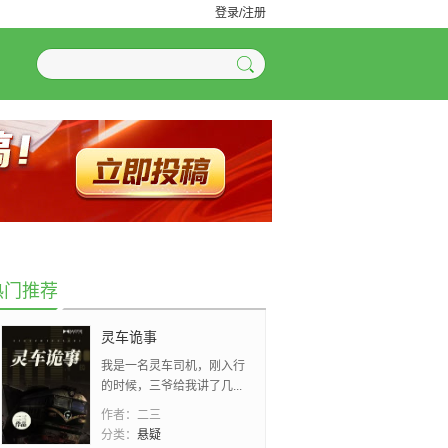
登录/注册
热门推荐
灵车诡事
我是一名灵车司机，刚入行
的时候，三爷给我讲了几...
作者：
二三
分类：
悬疑