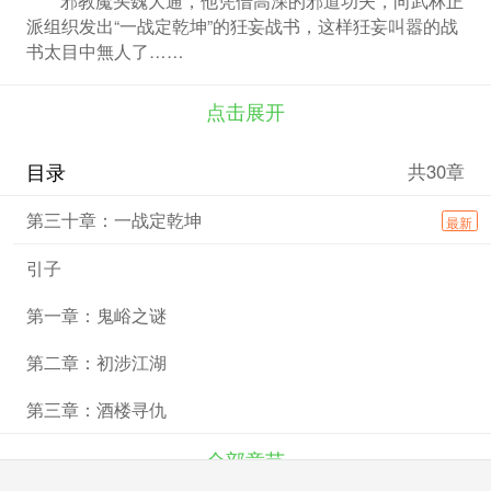
派组织发出“一战定乾坤”的狅妄战书，这样狅妄叫嚣的战
书太目中無人了……
点击展开
目录
共30章
第三十章：一战定乾坤
最新
引子
第一章：鬼峪之谜
第二章：初涉江湖
第三章：酒楼寻仇
全部章节