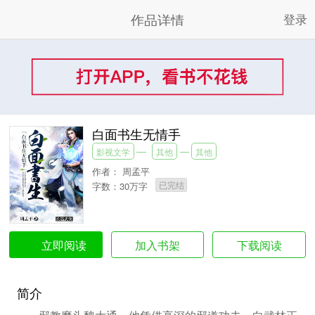
作品详情
登录
白面书生无情手
影视文学
其他
其他
作者：
周孟平
已完结
字数：30万字
加入书架
下载阅读
立即阅读
简介
邪教魔头魏大通，他凭借高深的邪道功夫，向武林正