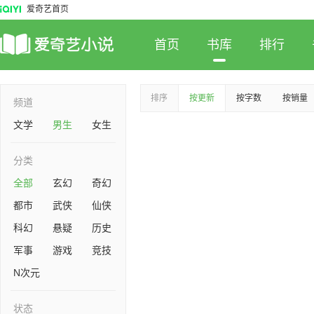
爱奇艺首页
首页
书库
排行
排序
按更新
按字数
按销量
频道
文学
男生
女生
分类
全部
玄幻
奇幻
都市
武侠
仙侠
科幻
悬疑
历史
军事
游戏
竞技
N次元
状态