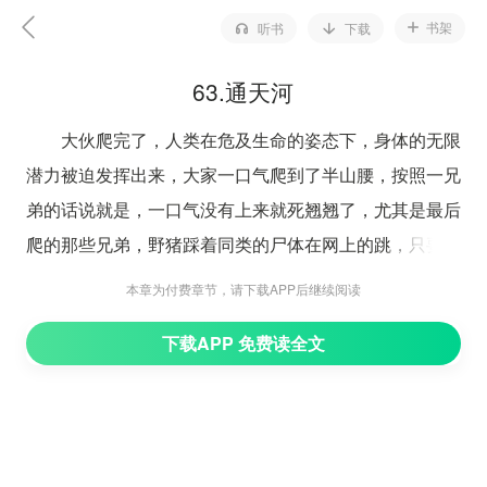
书架
听书
下载
63.通天河
大伙爬完了，人类在危及生命的姿态下，身体的无限
潜力被迫发挥出来，大家一口气爬到了半山腰，按照一兄
弟的话说就是，一口气没有上来就死翘翘了，尤其是最后
爬的那些兄弟，野猪踩着同类的尸体在网上的跳，只要有
一个掉下来或者慢一点 ，云贵多山，多数兄弟平时都是
本章为付费章节，请下载APP后继续阅读
跋山涉水习惯了，面对野猪獠牙的撕咬，绝对爬得厉害。
下载APP 免费读全文
野猪踩着同类的