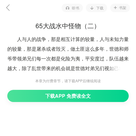
书架
听书
下载
65大战水中怪物（二）
人与人的战争，那是相互计算的较量，人与未知力量
的较量，那是屠杀或者毁灭，做土匪这么多年，世德和师
爷带领弟兄们每一次都是化险为夷，平安度过，队伍越来
越大，除了乱世带来的机会就是世德对弟兄们视如己出，
当亲兄弟一样看待，这一路走来，下贵州，过云南，过牛
本章为付费章节，请下载APP后继续阅读
栏江，爬川南的崇山峻岭，过蛮区，在到达滇南丛林，弟
下载APP 免费读全文
兄们不是病死就是被怪