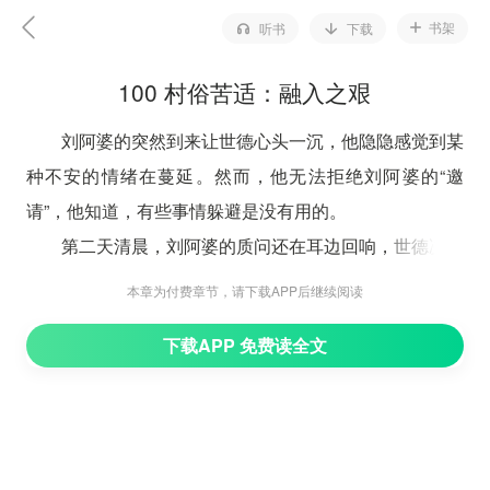
书架
听书
下载
100 村俗苦适：融入之艰
刘阿婆的突然到来让世德心头一沉，他隐隐感觉到某
种不安的情绪在蔓延。然而，他无法拒绝刘阿婆的“邀
请”，他知道，有些事情躲避是没有用的。
第二天清晨，刘阿婆的质问还在耳边回响，世德决定
必须尽快了解当地的情况，融入当地的生活，才能消除村
本章为付费章节，请下载APP后继续阅读
民们的误解。他把吴文化叫到跟前，让他教大家学习当地
下载APP 免费读全文
方言。吴文化虽然粗犷，但脑