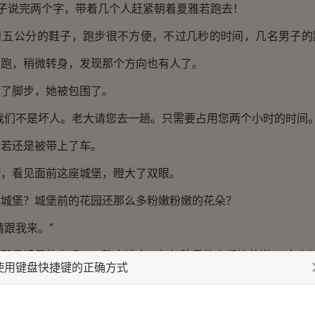
子说完两个字，带着几个人赶紧朝着夏雅若跑去！
公分的鞋子，跑步很不方便，不过几秒的时间，几名男子的
路跑，稍微转身，发现那个方向也有人了。
脚步，她被包围了。
们不是坏人。老大请您去一趟。只需要占用您两个小时的时间。
还是被带上了车。
看见面前这座城堡，瞪大了双眼。
堡？城堡前的花园还那么多粉嫩粉嫩的花朵？
跟我来。”
墨镜男的身后。一路走进去，打扫院子的人都笑着说：“夫人好
使用键盘快捷键的正确方式
夫人……
。