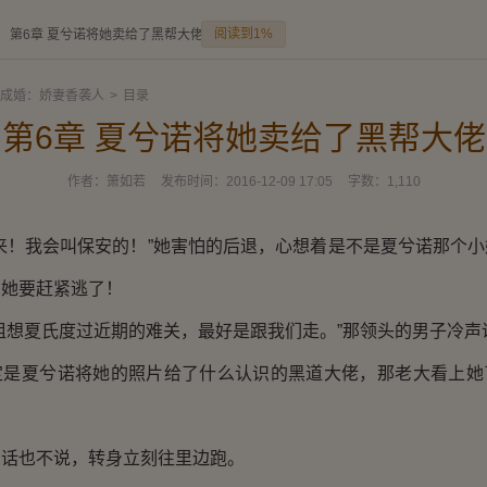
阅读到1%
第6章 夏兮诺将她卖给了黑帮大佬
成婚：娇妻香袭人
>
目录
第6章 夏兮诺将她卖给了黑帮大佬
作者：
箫如若
发布时间：
2016-12-09 17:05
字数：
1,110
！我会叫保安的！”她害怕的后退，心想着是不是夏兮诺那个小
，她要赶紧逃了！
想夏氏度过近期的难关，最好是跟我们走。”那领头的男子冷声
夏兮诺将她的照片给了什么认识的黑道大佬，那老大看上她
也不说，转身立刻往里边跑。