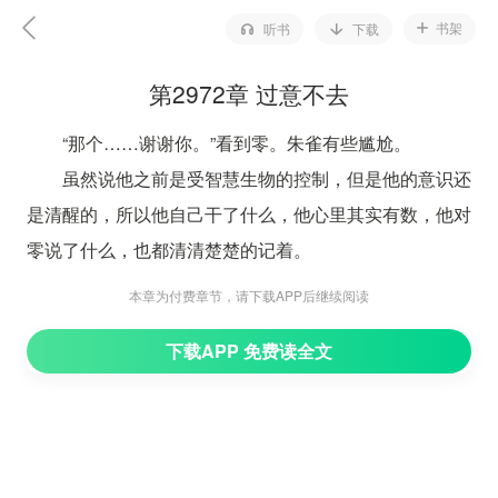
书架
听书
下载
第2972章 过意不去
“那个……谢谢你。”看到零。朱雀有些尴尬。
虽然说他之前是受智慧生物的控制，但是他的意识还
是清醒的，所以他自己干了什么，他心里其实有数，他对
零说了什么，也都清清楚楚的记着。
他在零的跟前，一直是以一名兄长级的人物自居，但
本章为付费章节，请下载APP后继续阅读
是他怎么也没有想到，这一次他却说出那么多大逆不道的
下载APP 免费读全文
话来。
“对我就不用这么客气了吧，