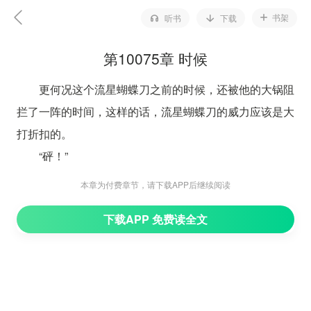
书架
听书
下载
第10075章 时候
更何况这个流星蝴蝶刀之前的时候，还被他的大锅阻
拦了一阵的时间，这样的话，流星蝴蝶刀的威力应该是大
打折扣的。
“砰！”
“砰！”
本章为付费章节，请下载APP后继续阅读
果然，就在他的心中出现了浓浓的自信的时候，凰漫
下载APP 免费读全文
天所释放出来的两个流星蝴蝶刀撞在了神剑门的这名弟子
所释放出来的玄天龟壳神甲上之后，当即就反弹开了，对
于神剑门的这名弟子释放出来的玄