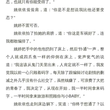
态，也就只有你能受得了。”
姚依依耸耸肩，道：“你是不是想说我比他还要变
态？”
姚婷不置可否。
姚依依拍了拍她的肩膀，道：“你这是车祸好了，连
我都敢编排了。”
姚婷把手中的包包扔到了床上，然后“扑通”一声，整
个人就成四爪鱼一样的仰倒在床上，瓮声瓮气的说
道：“我这该从鬼门关里出来，人肯定就不一样了，我发
觉我以前一心只顾着码字，每天除了跟编辑讨论剧情的删
减之外几乎没有什么社交了，虽然钱赚了，可浪费了大把
的青春了，我决定了，从现在开始，我一半时间拿来码
字，一半时间拿来旅游和照顾你与小BABY。”
姚依依也走到床边躺下，笑道：“你终于想通了？以