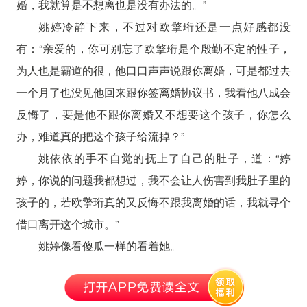
婚，我就算是不想离也是没有办法的。”
姚婷冷静下来，不过对欧擎珩还是一点好感都没
有：“亲爱的，你可别忘了欧擎珩是个殷勤不定的性子，
为人也是霸道的很，他口口声声说跟你离婚，可是都过去
一个月了也没见他回来跟你签离婚协议书，我看他八成会
反悔了，要是他不跟你离婚又不想要这个孩子，你怎么
办，难道真的把这个孩子给流掉？”
姚依依的手不自觉的抚上了自己的肚子，道：“婷
婷，你说的问题我都想过，我不会让人伤害到我肚子里的
孩子的，若欧擎珩真的又反悔不跟我离婚的话，我就寻个
借口离开这个城市。”
姚婷像看傻瓜一样的看着她。