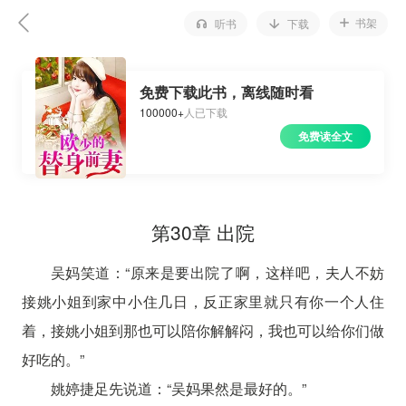
书架
听书
下载
免费下载此书，离线随时看
100000+
人已下载
免费读全文
第30章 出院
吴妈笑道：“原来是要出院了啊，这样吧，夫人不妨
接姚小姐到家中小住几日，反正家里就只有你一个人住
着，接姚小姐到那也可以陪你解解闷，我也可以给你们做
好吃的。”
姚婷捷足先说道：“吴妈果然是最好的。”