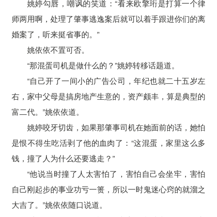
姚婷勾唇，嘲讽的笑道：“看来欧擎珩是打算一个律
师两用啊，处理了肇事逃逸案后就可以着手跟进你们的离
婚案了，听来挺省事的。”
姚依依不置可否。
“那混蛋司机是做什么的？”姚婷转移话题道。
“自己开了一间小的广告公司，年纪也就二十五岁左
右，家中父母是搞房地产生意的，资产颇丰，算是典型的
富二代。”姚依依道。
姚婷咬牙切齿，如果那肇事司机在她面前的话，她怕
是恨不得生吃活剥了他的血肉了：“这混蛋，家里这么多
钱，撞了人为什么还要逃走？”
“他说当时撞了人太害怕了，害怕自己会坐牢，害怕
自己刚起步的事业功亏一篑，所以一时鬼迷心窍的就溜之
大吉了。”姚依依随口说道。