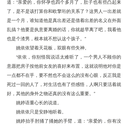
道：“亲爱的，你怀孕也四个多月了，肚子也有些凸起来
了，是不是该打算你和欧擎珩的关系了？这男人一出差就
是一个月，谁知道他是真出差还是借着出差的名义在外面
乱搞？他要是执意要离婚的话，你就趁早离了吧，我看他
也是个渣男，根本就不想认这个孩子。”
姚依依望着天花板，双眼有些失神。
“依依，你别怪我说话太难听了，一个男人不顾你的
意愿把房子按他前女友的喜好来布置，这就说明他对你是
一点都不在乎，要不然也不会这么的没有心眼，反正我是
死过一回的人了，对生活也有了些感悟，人啊只要活着就
好，其他的身外之物还真的没有这么重要。”
姚婷语重心长的说道。
姚依依只是安静地听着。
姚婷抬手肘捅了捅她的手臂，道：“亲爱的，你有没