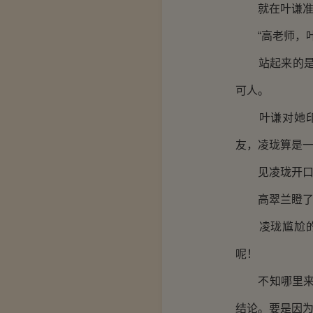
就在叶谦准备
“高老师，叶
站起来的是一
可人。
叶谦对她印象
友，凌珑算是
见凌珑开口替
高翠兰瞪了一
凌珑尴尬的低
呢！
不知哪里来的
结论。要是因为