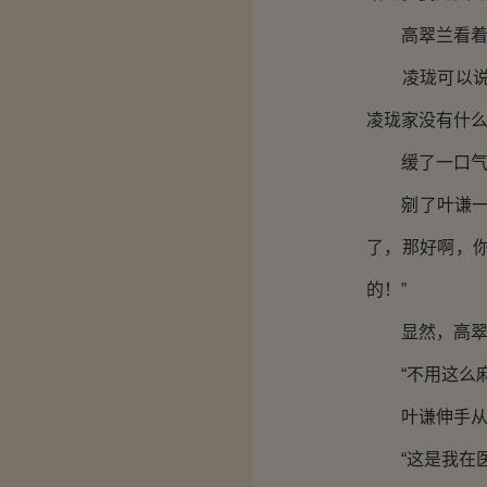
高翠兰看着凌
凌珑可以说是
凌珑家没有什
缓了一口气，
剜了叶谦一眼
了，那好啊，
的！”
显然，高翠兰
“不用这么麻
叶谦伸手从身
“这是我在医