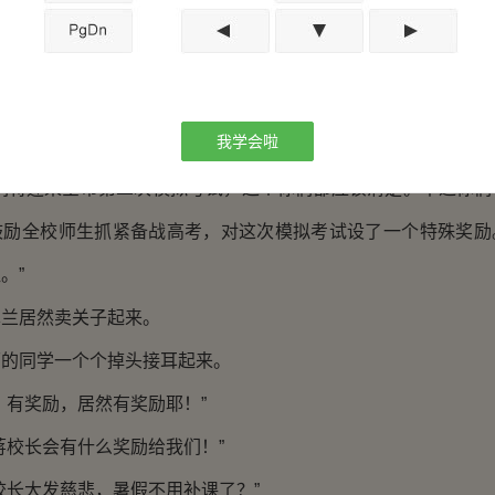
中烧。这个时候谁出头就是一个死字。
高翠兰眼神一转，计上心头。
有一件事情要宣布！”
我学会啦
余名同学都竖着耳朵听，生怕漏了什么似的。
将迎来全市第二次模拟考试，这个你们都应该清楚。不过你们
鼓励全校师生抓紧备战高考，对这次模拟考试设了一个特殊奖励
。”
居然卖关子起来。
同学一个个掉头接耳起来。
有奖励，居然有奖励耶！”
校长会有什么奖励给我们！”
长大发慈悲，暑假不用补课了？”