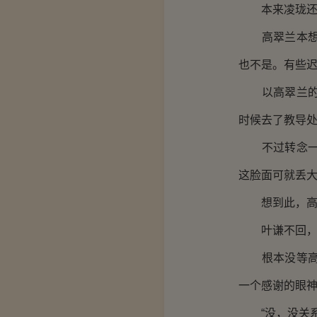
本来凌珑还在
高翠兰本想将
也不是。有些
以高翠兰的脾
时候去了教导
不过转念一想
这脸面可就丢
想到此，高翠
叶谦不回，只
根本没等高翠
一个感谢的眼神
“没，没关系！