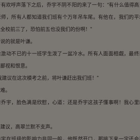
欢呼声落下之后，乔宇不阴不阳的来了一句：“有什么值得高
老师，所有人都知道我们班有个万年吊车尾。有他在，我们的平
全校前三了，恐怕前五也没我们的份啊！”
说的就是叶谦。
动不已的十一班学生泼了一盆冷水。所有人面面相觑，最终
的鄙视和恨意。
建议在这次模考之前，将叶谦赶出我们班！”
难。
宇，脸色满是欣慰，心道：还是乔宇这孩子懂事啊！我心里
议，高翠兰默不支声。
在班级的影响力非同一般，他既然开口，那接下来一定还会