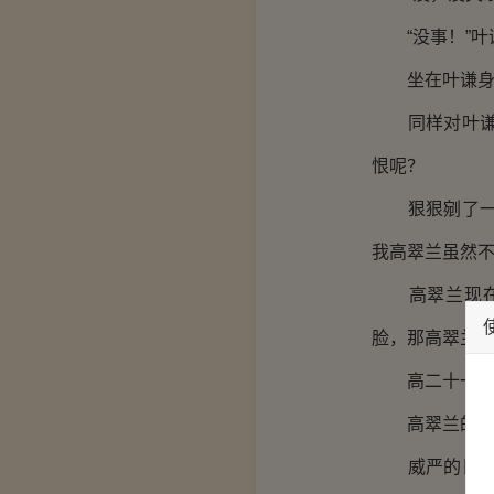
“没事！”叶
坐在叶谦身后
同样对叶谦恨
恨呢？
狠狠剜了一眼
我高翠兰虽然
高翠兰现在更
脸，那高翠兰
高二十一班此
高翠兰的脸色
威严的目光扫