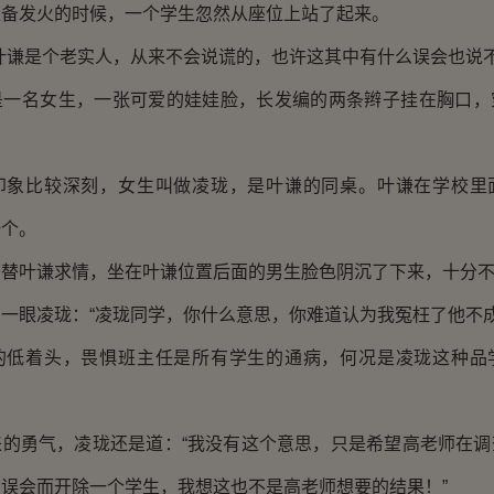
发火的时候，一个学生忽然从座位上站了起来。
谦是个老实人，从来不会说谎的，也许这其中有什么误会也说不
名女生，一张可爱的娃娃脸，长发编的两条辫子挂在胸口，
比较深刻，女生叫做凌珑，是叶谦的同桌。叶谦在学校里
一个。
叶谦求情，坐在叶谦位置后面的男生脸色阴沉了下来，十分不
眼凌珑：“凌珑同学，你什么意思，你难道认为我冤枉了他不成
着头，畏惧班主任是所有学生的通病，何况是凌珑这种品
勇气，凌珑还是道：“我没有这个意思，只是希望高老师在调
误会而开除一个学生，我想这也不是高老师想要的结果！”