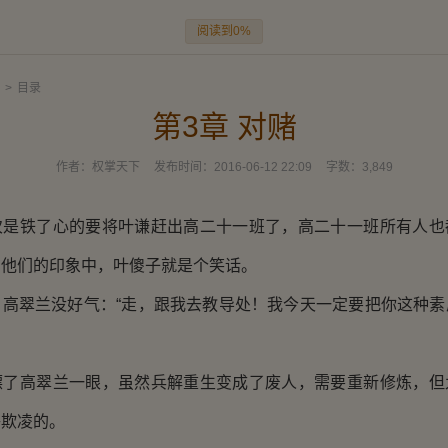
阅读到0%
>
目录
第3章 对赌
作者：
权掌天下
发布时间：
2016-06-12 22:09
字数：
3,849
铁了心的要将叶谦赶出高二十一班了，高二十一班所有人也
在他们的印象中，叶傻子就是个笑话。
翠兰没好气：“走，跟我去教导处！我今天一定要把你这种素
高翠兰一眼，虽然兵解重生变成了废人，需要重新修炼，但
够欺凌的。