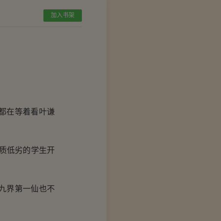
加入书架
都在等着看叶谦
质低劣的学生开
九界第一仙也不