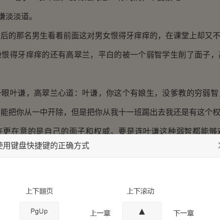
谦淡淡道。
的那名男生看着前面这对男女恨得牙痒痒的，在课堂上却又不
得牙痒痒的还有高翠兰，平白的被一个弱智学生削了面子，
叶谦，高翠兰心道：叶谦，你这个有娘生，没爹教的穷弱智
不能把你从一中开除，但是把你从我十一班踢出去我还是有这个
在意的是自己的面子和权威，要是连叶谦这种弱智都能够
使用键盘快捷键的正确方式
以后还怎么管理好这个班级呢？
刻一片寂静，寂静的诡异。所有人的目光都集中在高翠兰的身
一阵阴晴，很快，她故意咳嗽了一声，大步朝讲台走了过去
视了一下整个班级，所有人都低着头，不敢对视，聪明的学