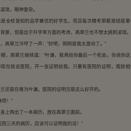
珑，眼神复杂。
全校皆知的品学兼优的好学生，而且每次模考那都是班级第
么背景，但是出于升学率方面的考虑，高翠兰也不想太挑刺凌珑
高翠兰冷哼了一声：“好吧，刚刚是我太激动了。”
，高翠兰继续道：“叶谦，我再给你最后一个机会。你说你这
你现在就去医院，开一张证明给我。只要有医院的证明，我就相
还是在难为叶谦。医院的证明岂是这么好开的。
烦！”
上掏出了一本病历，放在高翠兰面前。
院三天的病历，应该可以证明我的话！”