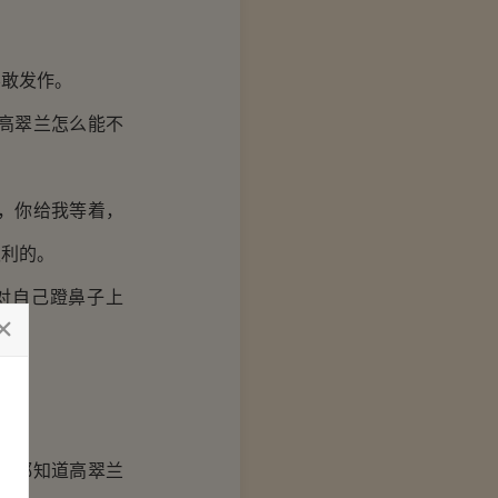
敢发作。
高翠兰怎么能不
，你给我等着，
权利的。
对自己蹬鼻子上
上。
。
生都知道高翠兰