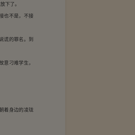
放下了。
接也不是，不接
说谎的罪名。到
故意刁难学生，
朝着身边的凌珑