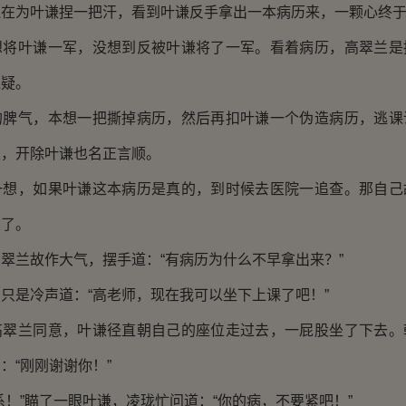
为叶谦捏一把汗，看到叶谦反手拿出一本病历来，一颗心终于
叶谦一军，没想到反被叶谦将了一军。看着病历，高翠兰是
迟疑。
气，本想一把撕掉病历，然后再扣叶谦一个伪造病历，逃课
处，开除叶谦也名正言顺。
，如果叶谦这本病历是真的，到时候去医院一追查。那自己
大了。
兰故作大气，摆手道：“有病历为什么不早拿出来？”
是冷声道：“高老师，现在我可以坐下上课了吧！”
兰同意，叶谦径直朝自己的座位走过去，一屁股坐了下去。
：“刚刚谢谢你！”
”瞄了一眼叶谦，凌珑忙问道：“你的病，不要紧吧！”