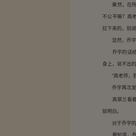
果然，在所有
不公平嘛？高
拉下来的，别说
显然，乔宇
乔宇的话给激
身上，说不出
“高老师，我
乔宇再次发
高翠兰看着乔
就明白。
对于乔宇的建
要知道，乔宇