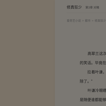
修真狂少
第3章 对赌
爱奇艺小说
>
都市
>
修真狂少
高翠兰这次是
的笑话。毕竟
拉着叶谦，高
除了。”
叶谦冷眼瞟了
是随便谁都能