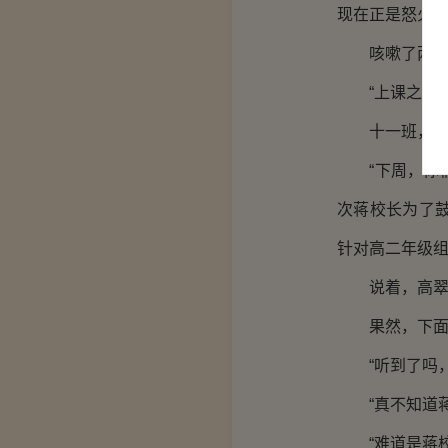
现在正是怒火
咳嗽了两声，
“上课之前我
十一班，五十
“下周，你们
次蒋校长为了
针对高二年级组
说着，高翠兰
果然，下面的
“听到了吗，
“真不知道蒋
“难道是蒋校