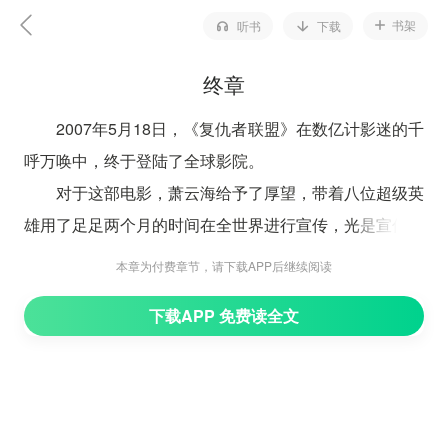
书架
听书
下载
终章
2007年5月18日，《复仇者联盟》在数亿计影迷的千
呼万唤中，终于登陆了全球影院。
对于这部电影，萧云海给予了厚望，带着八位超级英
雄用了足足两个月的时间在全世界进行宣传，光是宣传费
就达到了十五亿美金，可以说是铺天盖地。
本章为付费章节，请下载APP后继续阅读
作为全球最有名的商业大导演，萧云海本身就是最大
下载APP 免费读全文
的宣传点，更何况还有八个超级英雄的扮演者。