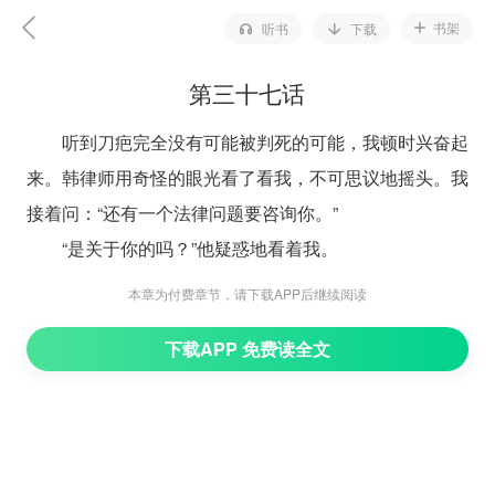
书架
听书
下载
第三十七话
听到刀疤完全没有可能被判死的可能，我顿时兴奋起
来。韩律师用奇怪的眼光看了看我，不可思议地摇头。我
接着问：“还有一个法律问题要咨询你。”
“是关于你的吗？”他疑惑地看着我。
我冲他耸耸肩，“不是。也是我们监舍里一个请不起
本章为付费章节，请下载APP后继续阅读
律师的小伙子让我替他问的。韩律师，你就好人做到底，
下载APP 免费读全文
再问一个问题，咱们就讨论我的案子好不好？