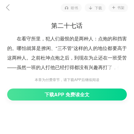
书架
听书
下载
第二十七话
在看守所里，犯人们最恨的是两种人：点炮的和挡害
的。哪怕就算是撩闲、“三不管”这样的人的地位都要高于
这两种人。之前杜坤点炮之后，到现在为止还在一班受苦
——虽然一班的人打他已经打得都没有兴趣再打了，但是
每天洗厕所、洗地板、睡地下的命运还是没有逃过。而现
本章为付费章节，请下载APP后继续阅读
在，我则犯了第二个大忌：挡害。
下载APP 免费读全文
挡害的意思就是耽误人家的好事，不