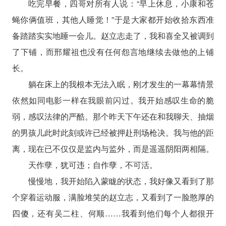
吃完早餐，四哥对所有人说：“早上休息，小康和苍
蝇你俩值班，其他人睡觉！”于是大家都开始收拾东西准
备踏踏实实地睡一会儿。赵立志走了，我和喜全又被调到
了下铺，而邢耀祖也没有任何怨言地继续去做他的上铺
长。
躺在床上的我根本无法入眠，刚才发生的一幕幕情景
依然如同电影一样在我眼前闪过。我开始感叹生命的脆
弱，感叹法律的严酷。那个昨天下午还在和我聊天、抽烟
的男孩儿此时此刻或许已经被押赴刑场枪决。我与他的距
离，现在已不仅仅是监内与监外，而是遥遥阴阳两相隔。
天作孽，犹可违；自作孽，不可活。
慢慢地，我开始陷入蒙眬的状态，我好像又看到了那
个穿着运动服，满脸堆笑的赵立志，又看到了一脸憨厚的
四傻，还有吴二柱、何顺……我看到他们每个人都很开