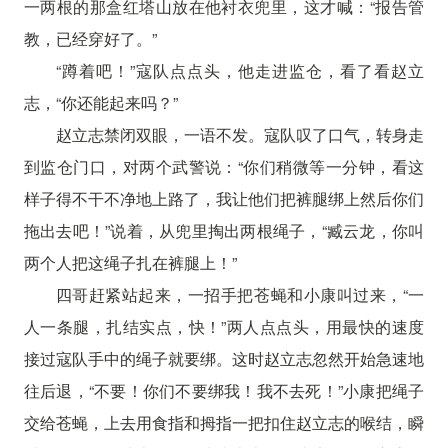
一两根的那盒红塔山放在他衬衣兜里，这才喊：“报告管
教，已经穿好了。”
“蹲着吧！”寇队点点头，他走进监仓，看了看赵立
志，“你还能起来吗？”
赵立志禁闭双眼，一语不发。寇队叹了口气，转身走
到监仓门口，对两个武警说：“你们稍微等一分钟，看这
样子得不干不净地上路了，我让他们把裤腿绑上然后你们
拖出去吧！”说着，从兜里掏出两根绳子，“臧云龙，你叫
两个人把这绳子扎在裤腿上！”
四哥赶紧站起来，一招手把苍蝇和小康叫过来，“一
人一条腿，扎结实点，快！”两人点点头，用最快的速度
接过寇队手中的绳子就要绑。这时赵立志忽然开始急速地
往后退，“不要！你们不要绑我！我不去死！”小康把绳子
交给苍蝇，上去用食指和拇指一把扣住赵立志的喉结，瞬