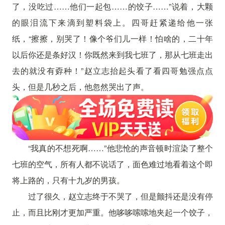
了，没吃过……他们一起包……的饺子……”说着，大颗
的眼泪流下来滴到塑料袋上。四哥赶紧递给他一张
纸，“擦擦，别哭了！像个爷们儿一样！怕啥的，二十年
以后你还是条好汉！你既然来到我七班了，那从七班走出
去的就没有孬种！”赵立志抬起头看了看四哥勉强点点
头，但是几秒之后，他忽然哭出了声。
“我真的不想死啊……”他悲怆的声音顿时渲染了整个
七班的空气，所有人都不说话了，面色难过地看着这个即
将上路的，只有十九岁的男孩。
过了很久，赵立志终于不哭了，但是颤抖还是没有停
止，而且比刚才更加严重。他哆哆嗦嗦地夹起一个饺子，