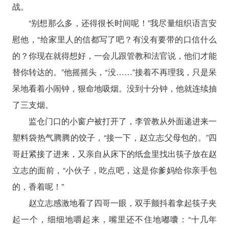
战。
“别想那么多，还得很长时间呢！”我尽量组织语言安
慰他，“给家里人的信都写了吧？有没有要带的口信什么
的？你现在就得想好，一会儿跟管教和法官说，他们才能
替你转达的。”他摇摇头，“没……”接着不再理我，只是呆
呆地看着小闹钟，狠命地吸烟。没到十分钟，他就连续抽
了三支烟。
监仓门口的小窗户被打开了，李管教从外面递进来一
塑料袋热气腾腾的饺子，“接一下，赵立志父母包的。”四
哥赶紧接了进来，又亲自从床下的纸盒里找出筷子放在赵
立志的面前，“小伙子，吃点吧，这是你爹妈给你亲手包
的，香着呢！”
赵立志感激地看了四哥一眼，双手颤抖着拿起筷子夹
起一个，细细地嚼起来，嘴里还不住地嘟囔：“十几年