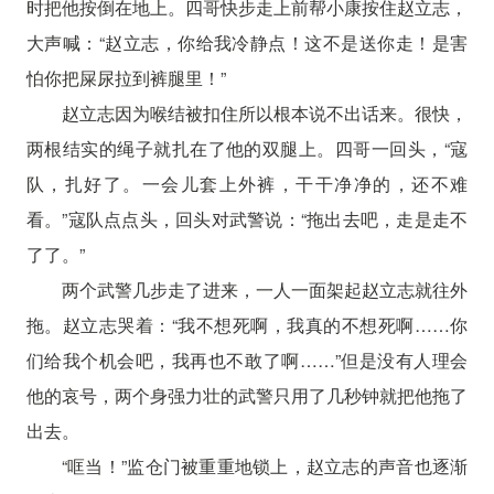
时把他按倒在地上。四哥快步走上前帮小康按住赵立志，
大声喊：“赵立志，你给我冷静点！这不是送你走！是害
怕你把屎尿拉到裤腿里！”
赵立志因为喉结被扣住所以根本说不出话来。很快，
两根结实的绳子就扎在了他的双腿上。四哥一回头，“寇
队，扎好了。一会儿套上外裤，干干净净的，还不难
看。”寇队点点头，回头对武警说：“拖出去吧，走是走不
了了。”
两个武警几步走了进来，一人一面架起赵立志就往外
拖。赵立志哭着：“我不想死啊，我真的不想死啊……你
们给我个机会吧，我再也不敢了啊……”但是没有人理会
他的哀号，两个身强力壮的武警只用了几秒钟就把他拖了
出去。
“哐当！”监仓门被重重地锁上，赵立志的声音也逐渐