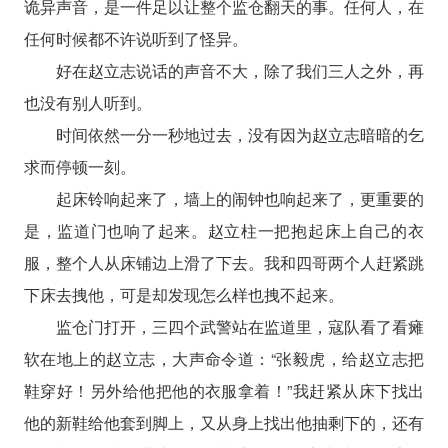
诡异声音，是一件足以让整个监仓翻天的事。任何人，在
任何时候都不许说听到了怪异。
好在赵立志说话的声音不大，除了我们三人之外，再
也没有别人听到。
时间依然一分一秒地过去，没有因为赵立志暗暗的乞
求而停顿一刻。
起床铃响起来了，墙上的闹钟也响起来了，更重要的
是，监道门也响了起来。赵立柱一把抱起床上自己的衣
服，整个人从床铺边上滑了下去。我和四哥两个人赶紧跳
下床去拽他，可是却发现怎么样也拽不起来。
监仓门打开，三四个武警站在监道里，寇队看了看瘫
软在地上的赵立志，大声命令道：“张毅虎，给赵立志把
鞋穿好！另外给他把他的衣服拿着！”我赶紧从床下找出
他的新鞋给他套到脚上，又从身上找出他抽剩下的，还有