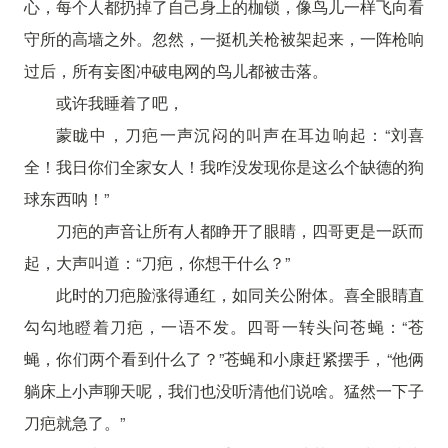
心，每个人都扔掉了自己身上的枷锁，像鸟儿一样飞向看
守所的高墙之外。忽然，一挺机关枪被架起来，一阵枪响
过后，所有妄图冲破电网的鸟儿都被击落。
或许我睡着了吧，
蒙眬中，刀疤一声沉闷的叫声在耳边响起：“刘喜
全！我日你们全家女人！我咋没发现你是这么个缺德的狗
球东西呐！”
刀疤的声音让所有人都睁开了眼睛，四哥更是一跃而
起，大声叫道：“刀疤，你想干什么？”
此时的刀疤脸涨得通红，如同关公附体。喜全眼睛直
勾勾地瞪着刀疤，一语不发。四哥一转头问苍蝇：“苍
蝇，你们两个看到什么了？”苍蝇和小康赶紧摆手，“他俩
躺床上小声聊天呢，我们也没听清他们说啥。猛然一下子
刀疤就急了。”