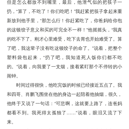
但是怎么都放不到嘴里，最后，他泄气似的把筷子一
扔，“算了，不吃了！你们吃吧！”我赶紧把筷子拿起来重
新放到他手里，“那怎么行！你赶紧吃了，你爸妈给你包
的这顿饺子意义和买的可完全不一样！”他摇摇头，“我真
的吃不下了。刚才心里难受，吃下去胃也开始难受了。算
了吧，我这辈子没有吃这顿饺子的命了。”说着，把整个
塑料袋包起来，“扔了吧，我知道死人饭你们都不吃
的。”说着，向我要了一支烟，接着紧盯那个不停转的小
闹钟。
时间过得很快，他吃完饭的时候已经接近五点了。我
和四哥、肖鹏飞围坐在他的身边一起陪着他抽烟，很久，
他终于又说了一句话：“可悲啊，这就要上路了，连爸妈
都看不到。我死得太孤独了……”说着，眼泪又流了下
来。