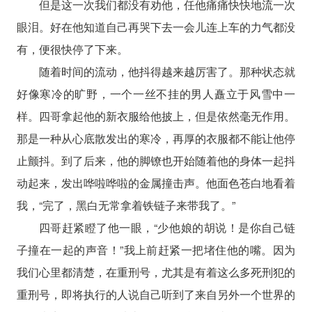
但是这一次我们都没有劝他，任他痛痛快快地流一次
眼泪。好在他知道自己再哭下去一会儿连上车的力气都没
有，便很快停了下来。
随着时间的流动，他抖得越来越厉害了。那种状态就
好像寒冷的旷野，一个一丝不挂的男人矗立于风雪中一
样。四哥拿起他的新衣服给他披上，但是依然毫无作用。
那是一种从心底散发出的寒冷，再厚的衣服都不能让他停
止颤抖。到了后来，他的脚镣也开始随着他的身体一起抖
动起来，发出哗啦哗啦的金属撞击声。他面色苍白地看着
我，“完了，黑白无常拿着铁链子来带我了。”
四哥赶紧瞪了他一眼，“少他娘的胡说！是你自己链
子撞在一起的声音！”我上前赶紧一把堵住他的嘴。因为
我们心里都清楚，在重刑号，尤其是有着这么多死刑犯的
重刑号，即将执行的人说自己听到了来自另外一个世界的