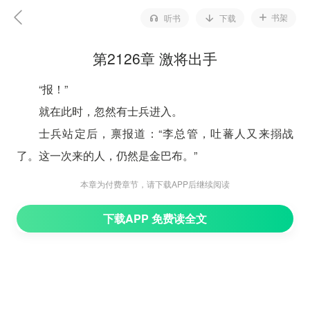
书架
听书
下载
第2126章 激将出手
“报！”
就在此时，忽然有士兵进入。
士兵站定后，禀报道：“李总管，吐蕃人又来搦战
了。这一次来的人，仍然是金巴布。”
李靖道：“知道了。”
本章为付费章节，请下载APP后继续阅读
士兵退下后，李靖看向王灿，解释道：“王公子，这
下载APP 免费读全文
个金巴布，是松赞干布麾下的大将，其实力极为强横。他
的实力，即便是普济大师，亦或是玄照大师，也在短短时
间拿不下对方。