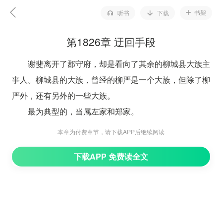
书架
听书
下载
第1826章 迂回手段
谢斐离开了郡守府，却是看向了其余的柳城县大族主
事人。柳城县的大族，曾经的柳严是一个大族，但除了柳
严外，还有另外的一些大族。
最为典型的，当属左家和郑家。
这是两大望族。
本章为付费章节，请下载APP后继续阅读
其实力，很是不弱。
下载APP 免费读全文
谢斐直接就找到了左家的族长左言和郑家的族长郑
适，说道：“左族长、郑族长，可否移步到我谢家一叙。”
“请！”