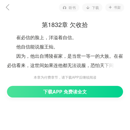
书架
听书
下载
第1832章 欠收拾
崔必信的脸上，洋溢着自信。
他自信能说服王灿。
因为，他出自博陵崔家，是当世一等一的大族。在崔
必信看来，这世间如果连他都无法说服，恐怕天下间，便
找不出能说服王灿的人。
本章为付费章节，请下载APP后继续阅读
门房去禀报，不一会儿，门房就见到了王灿，说了崔
下载APP 免费读全文
必信的身份和来意，并说了崔必信请他立刻前往迎接的事
情。
王灿听到后，却是冷笑。
好