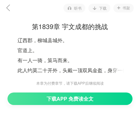
书架
听书
下载
第1839章 宇文成都的挑战
辽西郡，柳城县城外。
官道上。
有一人一骑，策马而来。
此人约莫二十开外，头戴一顶双凤金盔，身穿一件锁
子黄金甲，坐下一匹能行千里黄花马，国字脸，剑眉朗
本章为付费章节，请下载APP后继续阅读
目，浓眉大眼，端的是威风赫赫。
下载APP 免费读全文
此人不是别人，赫然是宇文成都。
他作为朝廷钦使，奉杨广的命令，亲自来坐镇柳城。
实际上，这也是他为了达成宇文述的安排