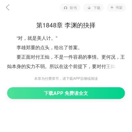
书架
听书
下载
第1848章 李渊的抉择
“对，就是美人计。”
李雄郑重的点头，给出了答案。
要正面对付王灿，不是一件容易的事情。更何况，王
灿本身的实力不弱。所以在这个前提下，要对付王灿，选
择美人计是最好的办法。
本章为付费章节，请下载APP后继续阅读
李雄对于美人计，是抱着极大希望的。在王灿没有弱
下载APP 免费读全文
点的情况下，采取美人计，是最可靠也是风险最低的办
法。
而且对李氏来说，一旦办成了，