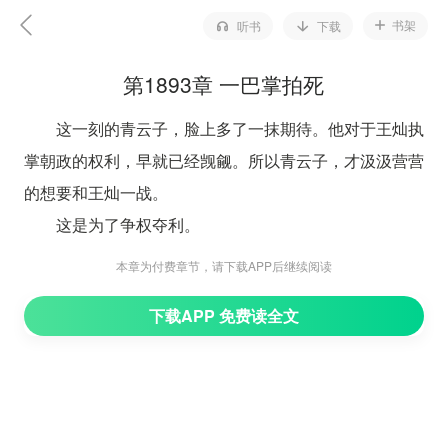
书架
听书
下载
第1893章 一巴掌拍死
这一刻的青云子，脸上多了一抹期待。他对于王灿执
掌朝政的权利，早就已经觊觎。所以青云子，才汲汲营营
的想要和王灿一战。
这是为了争权夺利。
一旦击败了王灿，那就证明，他比王灿更强。
本章为付费章节，请下载APP后继续阅读
到时候，青云子就可以大权独揽。
下载APP 免费读全文
青云子一抖手中的拂尘，含笑而立，转而看向王灿，
道：“国师，您的年龄小一些，我不占你的便宜。