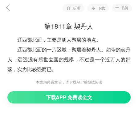
书架
听书
下载
第1811章 契丹人
辽西郡北面，主要是胡人聚居的地点。
辽西郡北面的一片区域，聚居着契丹人。如今的契丹
人，远远没有后世立国的规模，不过是一个近万人的部
落，实力比较强而已。
而在契丹北面，还有室韦人，也是东胡人的后裔。
本章为付费章节，请下载APP后继续阅读
在北则是室韦人，在南则是契丹人。
下载APP 免费读全文
这是契丹和室韦的区别。
究其根本，实际上，都是东胡鲜卑人的后裔，