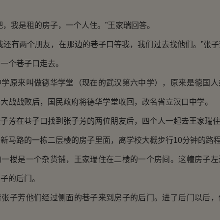
，我是租的房子，一个人住。”王家瑞回答。
还有两个朋友，在那边的巷子口等我，我们过去找他们。”张子
的一个巷子口走去。
原来叫做德华学堂（现在的武汉第六中学），原来是德国人
界大战战败后，国民政府将德华学堂收回，改名省立汉口中学。
芳在巷子口找到张子芳的两位朋友后，四个人一起去王家瑞住
马路的一栋二层楼的房子里面，离学校大概步行10分钟的路
楼是一个杂货铺，王家瑞住在二楼的一个房间。这幢房子左
房子的后门。
子芳他们经过侧面的巷子来到房子的后门。进了后门以后，