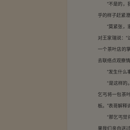
“不是的，我
乎的样子赶紧
“莫紧张，家
对王家瑞说：
一个茶叶店的
去联络点观察情
“发生什么事
“是这样的。
乞丐将一包茶
板。”表哥解释
“那乞丐觉得
果我们亲自送