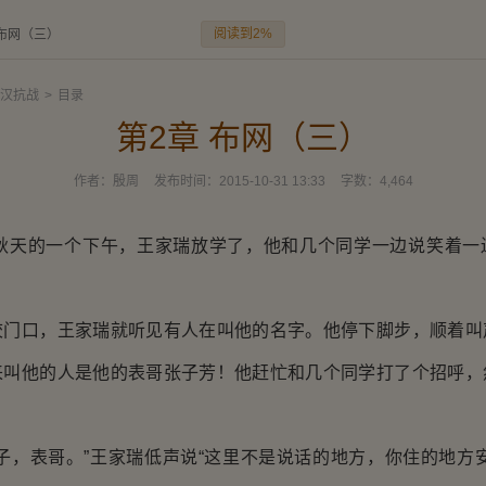
阅读到2%
 布网（三）
汉抗战
>
目录
第2章 布网（三）
作者：
殷周
发布时间：
2015-10-31 13:33
字数：
4,464
秋天的一个下午，王家瑞放学了，他和几个同学一边说笑着一
口，王家瑞就听见有人在叫他的名字。他停下脚步，顺着叫
来叫他的人是他的表哥张子芳！他赶忙和几个同学打了个招呼，
，表哥。”王家瑞低声说“这里不是说话的地方，你住的地方安