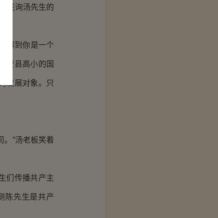
在征询汤先生的
了解到你是一个
黄安县高小的国
的发展对象。只
。”汤老板笑着
生们传播共产主
测陈先生是共产