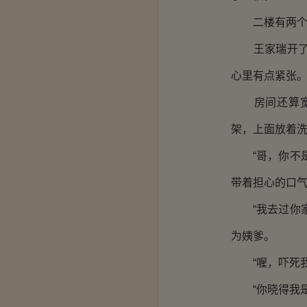
二楼有两个房
王家瑞开了房
心里有点紧张
房间还算宽敞
架，上面放着
“哥，你不是
带着担心的口
“我去过你家
为姨爹。
“喔，吓死我
“你晓得我是