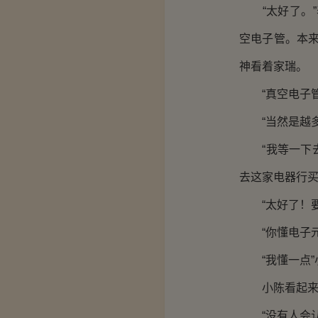
“太好了。”
空电子管。本
神看着家瑞。
“真空电子管
“当然是越多
“我等一下去
去这家电器行买
“太好了！要
“你懂电子元
“我懂一点”
小陈看起来就
“没有人会认