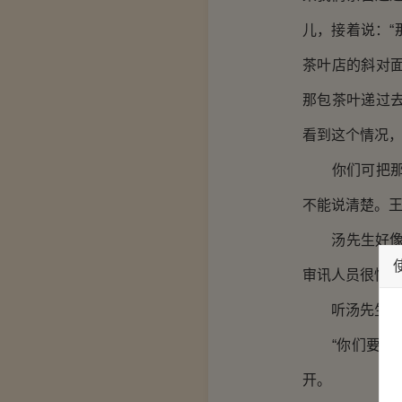
儿，接着说：
茶叶店的斜对
那包茶叶递过
看到这个情况，
你们可把那乞
不能说清楚。
汤先生好像看
审讯人员很快就
听汤先生这么
“你们要办的
开。