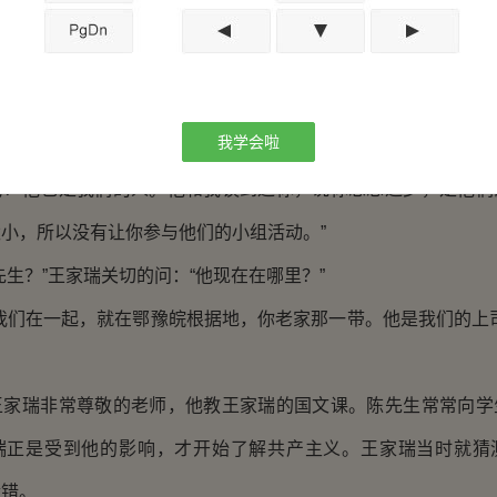
找你，当然就不会瞒着你。”表哥说完，看了一眼汤先生，这是
子芳的话，和颜悦色的对王家瑞说：“家瑞，我从你表哥这里
我学会啦
年。你在黄安读书的时候，就接触过共产主义思想。还记得你在
吗？他也是我们的人。他和我谈到过你，说你思想进步，是他们
小，所以没有让你参与他们的小组活动。”
？”王家瑞关切的问：“他现在在哪里？”
们在一起，就在鄂豫皖根据地，你老家那一带。他是我们的上司
瑞非常尊敬的老师，他教王家瑞的国文课。陈先生常常向学
瑞正是受到他的影响，才开始了解共产主义。王家瑞当时就猜
猜错。