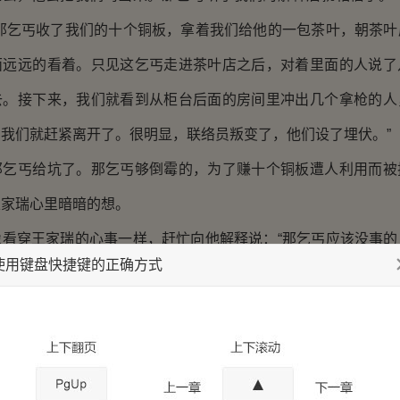
“那乞丐收了我们的十个铜板，拿着我们给他的一包茶叶，朝茶叶
面远远的看着。只见这乞丐走进茶叶店之后，对着里面的人说了
去。接下来，我们就看到从柜台后面的房间里冲出几个拿枪的人
我们就赶紧离开了。很明显，联络员叛变了，他们设了埋伏。”
丐给坑了。那乞丐够倒霉的，为了赚十个铜板遭人利用而被
王家瑞心里暗暗的想。
穿王家瑞的心事一样，赶忙向他解释说：“那乞丐应该没事的
使用键盘快捷键的正确方式
会知道他是被冤枉的。”
说，王家瑞的脸开始微微发热，他觉得有点不好意思。
事情是什么？可不可以告诉我？”王家瑞为了掩饰自己的尴尬