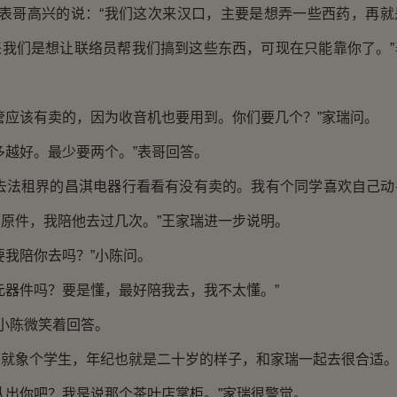
表哥高兴的说：“我们这次来汉口，主要是想弄一些西药，再就
来我们是想让联络员帮我们搞到这些东西，可现在只能靠你了。”
应该有卖的，因为收音机也要用到。你们要几个？”家瑞问。
越好。最少要两个。”表哥回答。
法租界的昌淇电器行看看有没有卖的。我有个同学喜欢自己动
原件，我陪他去过几次。”王家瑞进一步说明。
我陪你去吗？”小陈问。
器件吗？要是懂，最好陪我去，我不太懂。”
小陈微笑着回答。
象个学生，年纪也就是二十岁的样子，和家瑞一起去很合适
出你吧？我是说那个茶叶店掌柜。”家瑞很警觉。