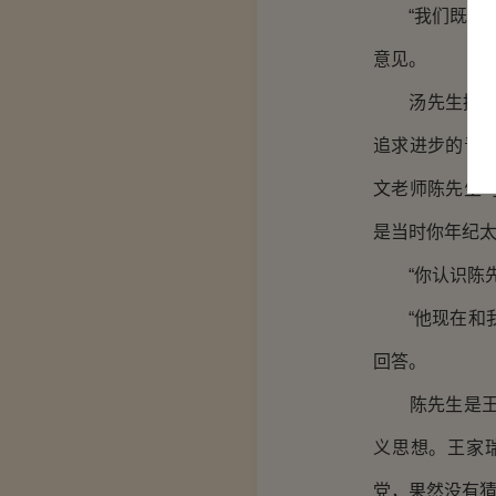
“我们既然来
意见。
汤先生接过张
追求进步的青
文老师陈先生
是当时你年纪太
“你认识陈先生
“他现在和我
回答。
陈先生是王家
义思想。王家
党，果然没有