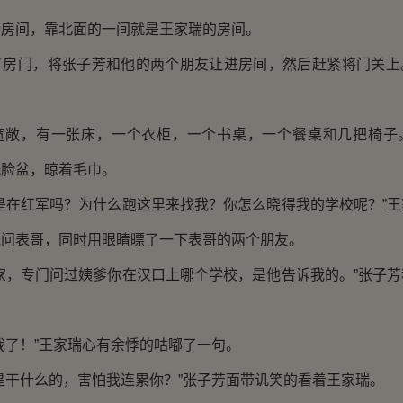
间，靠北面的一间就是王家瑞的房间。
门，将张子芳和他的两个朋友让进房间，然后赶紧将门关上
。
，有一张床，一个衣柜，一个书桌，一个餐桌和几把椅子
洗脸盆，晾着毛巾。
在红军吗？为什么跑这里来找我？你怎么晓得我的学校呢？”王
气问表哥，同时用眼睛瞟了一下表哥的两个朋友。
，专门问过姨爹你在汉口上哪个学校，是他告诉我的。”张子芳
了！”王家瑞心有余悸的咕嘟了一句。
干什么的，害怕我连累你？”张子芳面带讥笑的看着王家瑞。