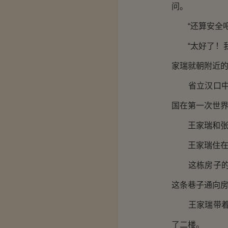
问。
“还算安全吧
“太好了！我
家瑞就朝附近
省立汉口中学
国在第一次世
王家瑞和张子
王家瑞住在新
这栋房子的一
这条巷子通向
王家瑞带着张
了二楼。