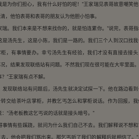
是为你们担心，我有什么好怕的呢！”王家瑞见表哥故意嘲笑他
澄清，他怕表哥和表哥的朋友认为他胆小怕事。
瑞。我们本来是不想来找你的，就是怕连累你。”说完，表哥指
“这是汤先生，这是小陈，我们是一路的。我们三个人到汉口找我
掌柜，有事情要办。幸亏汤先生有经验，我们才没有直接去接头
况，结果发现联络站有问题。不然我们现在很可能在大牢里面。
？”王家瑞有点不解。
发现联络站有问题后，汤先生就决定试探一下。他在路边看到
叶转交给茶叶店掌柜，并教乞丐怎么和掌柜说话。作为回报，我
说：“汤老板教这乞丐说的话就是接头暗号。”
事情有些蹊跷，就问为什么我们自己不去。我们解释说不想和
过去，他会把我们骂出来。那乞丐听了我们的解释后就相信了。”