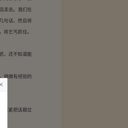
店走去。我们在
几句话，然后将
，将乞丐抓住。
抓，还不知道能
，稍微有经验的
，赶紧把话题岔