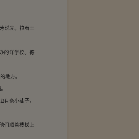
芳说完，拉着王
办的洋学校。德
的地方。
程。
边有条小巷子，
他们顺着楼梯上