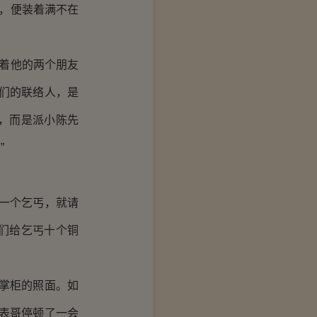
，便装着满不在
着他的两个朋友
们的联络人，是
，而是派小陈先
”
一个乞丐，就请
们给乞丐十个铜
掌柜的照面。如
表哥停顿了一会