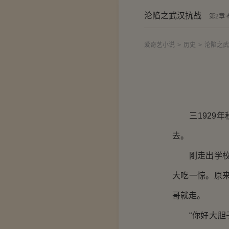
沦陷之武汉抗战
第2章
爱奇艺小说
>
历史
>
沦陷之武
三1929年
去。
刚走出学校门
大吃一惊。原
哥就走。
“你好大胆子