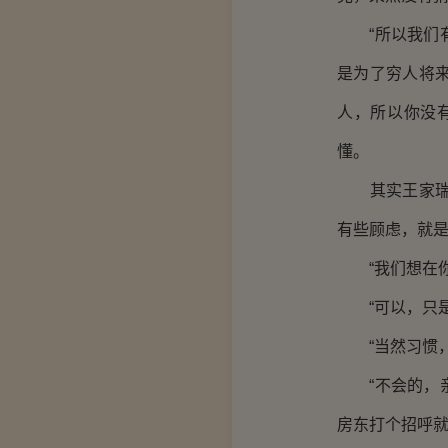
“所以我们有
是为了穷人将
人，所以你没
懂。
其实王家瑞也
有些顾虑，就
“我们想在你
“可以，只是
“当然习惯，
“不会的，亲
房东打个招呼就