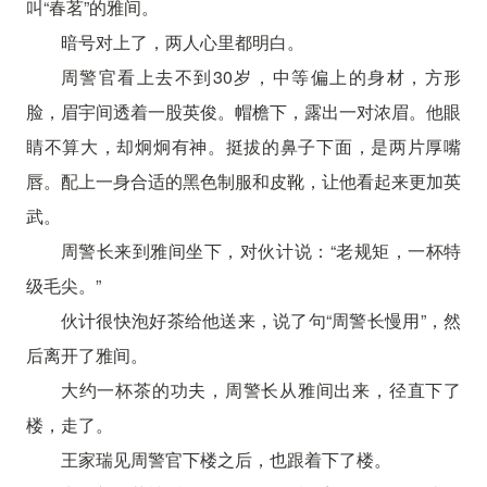
叫“春茗”的雅间。
暗号对上了，两人心里都明白。
周警官看上去不到30岁，中等偏上的身材，方形
脸，眉宇间透着一股英俊。帽檐下，露出一对浓眉。他眼
睛不算大，却炯炯有神。挺拔的鼻子下面，是两片厚嘴
唇。配上一身合适的黑色制服和皮靴，让他看起来更加英
武。
周警长来到雅间坐下，对伙计说：“老规矩，一杯特
级毛尖。”
伙计很快泡好茶给他送来，说了句“周警长慢用”，然
后离开了雅间。
大约一杯茶的功夫，周警长从雅间出来，径直下了
楼，走了。
王家瑞见周警官下楼之后，也跟着下了楼。