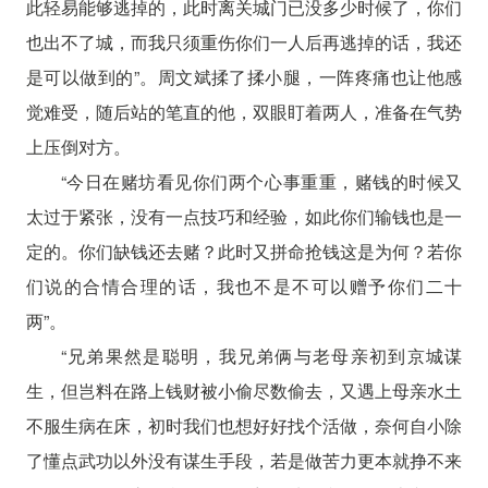
此轻易能够逃掉的，此时离关城门已没多少时候了，你们
也出不了城，而我只须重伤你们一人后再逃掉的话，我还
是可以做到的”。周文斌揉了揉小腿，一阵疼痛也让他感
觉难受，随后站的笔直的他，双眼盯着两人，准备在气势
上压倒对方。
“今日在赌坊看见你们两个心事重重，赌钱的时候又
太过于紧张，没有一点技巧和经验，如此你们输钱也是一
定的。你们缺钱还去赌？此时又拼命抢钱这是为何？若你
们说的合情合理的话，我也不是不可以赠予你们二十
两”。
“兄弟果然是聪明，我兄弟俩与老母亲初到京城谋
生，但岂料在路上钱财被小偷尽数偷去，又遇上母亲水土
不服生病在床，初时我们也想好好找个活做，奈何自小除
了懂点武功以外没有谋生手段，若是做苦力更本就挣不来