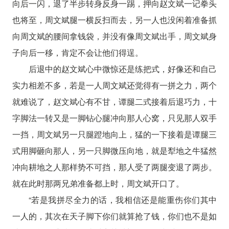
向后一闪，退了半步转身反身一踢，押向赵文斌一记拳头
也将至，周文斌腿一横反扫而去，另一人也没闲着准备抓
向周文斌的腰间拿钱袋，并没有像周文斌出手，周文斌身
子向后一移，肯定不会让他们得逞。
后退中的赵文斌心中微惊还是练把式，好像还和自己
实力相差不多，若是一人周文斌还觉得有一拼之力，两个
就难说了，赵文斌心有不甘，谭腿二式接着后退巧力，十
字脚法一转又是一脚钻心腿冲向那人心窝，只见那人双手
一挡，周文斌另一只腿蹬地向上，猛的一下接着是谭腿三
式用脚砸向那人，另一只脚微压向地，就是犁地之牛猛然
冲向耕地之人那样势不可挡，那人受了两腿变退了两步。
就在此时那两兄弟准备都上时，周文斌开口了。
“若是我拼尽全力的话，我相信还是能重伤你们其中
一人的，其次在天子脚下你们就算抢了钱，你们也不是如