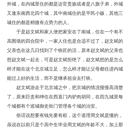
外城，在内城里住的都是达官贵族或者是八旗子弟，外城
又逢东南西北四个城，其中南城住的是平民小贩，其他三
城住的都是稍微有点势力的人。
于是赵文斌和家人便把家安在了南城，住在一个有不
高围墙的四合院中，一家人住也是合适不过了，赵文斌的
父亲也在这几日找到了个铁匠的活，原本赵文斌的父亲也
想赵文斌一起去，可是赵文斌拒绝了，赵文斌想的是怎么
样才能在这个北京城立足，怎么样才能让父母都住进内城
能过上好的生活，而不是继承祖业去打铁。
赵文斌游走于北京城之中，把京城的情况慢慢高清楚
了，原来巨贪和绅住在西直门内驴肉胡同，在四九城里每
个城都有个巡城御史衙门管理各个城的治安。
俗话说想要有钱先要有权，这个道理周文斌是懂的，
虽说在以前只是个高中生毕业周文斌的年龄不大，加上那