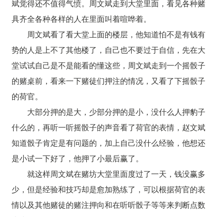
斌觉得还不值得气愤。周文斌走到大堂里面，看见各种赌
具齐全各种各样的人在里面叫着喧哗着。
周文斌看了看大堂上面的楼层，他知道怕不是有钱有
势的人是上不了其他楼了，自己也不要过于自信，先在大
堂试试自己是不是能看的懂这些，周文斌走到一个摇骰子
的赌桌前，看来一下赌徒们押注的情况，又看了下摇骰子
的荷官。
大部分押的是大，少部分押的是小，没什么人押豹子
什么的，再听一听摇骰子的声音看了荷官的表情，赵文斌
知道骰子肯定是有问题的，加上自己没什么经验，他想还
是小试一下好了，他押了小最后赢了。
就这样周文斌在赌坊大堂里面度过了一天，钱没赢多
少，但是经验和技巧却是愈加熟练了，可以根据荷官的表
情以及其他赌徒的赌注押向和在听听骰子等等来判断点数