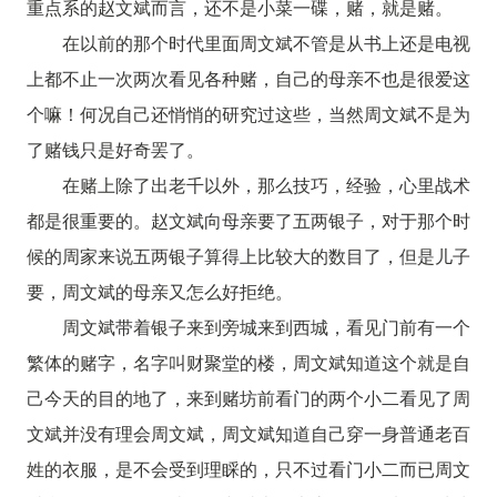
重点系的赵文斌而言，还不是小菜一碟，赌，就是赌。
在以前的那个时代里面周文斌不管是从书上还是电视
上都不止一次两次看见各种赌，自己的母亲不也是很爱这
个嘛！何况自己还悄悄的研究过这些，当然周文斌不是为
了赌钱只是好奇罢了。
在赌上除了出老千以外，那么技巧，经验，心里战术
都是很重要的。赵文斌向母亲要了五两银子，对于那个时
候的周家来说五两银子算得上比较大的数目了，但是儿子
要，周文斌的母亲又怎么好拒绝。
周文斌带着银子来到旁城来到西城，看见门前有一个
繁体的赌字，名字叫财聚堂的楼，周文斌知道这个就是自
己今天的目的地了，来到赌坊前看门的两个小二看见了周
文斌并没有理会周文斌，周文斌知道自己穿一身普通老百
姓的衣服，是不会受到理睬的，只不过看门小二而已周文