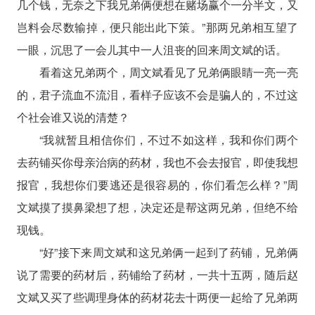
几个钱，无奈之下我兄弟俩便想在赌场赢个一分半文，又
岂料会尽数输掉，便只能出此下策。”那两兄弟相互望了
一眼，沉思了一会儿其中一人沮丧的回来周文斌的话。
看着这兄弟两个，周文斌看见了兄弟俩眼睛一亮一亮
的，君子流血不流泪，看样子应该不会是骗人的，不过这
个社会谁又说的清楚？
“我就暂且相信你们，不过不如这样，我和你们两个
去药铺买你母亲治病的药材，我也不会去报官，即使我想
报官，我想你们要逃还是很容易的，你们看怎么样？”周
文斌摸了摸鼻梁想了想，决定还是帮这两兄弟，但绝不给
现钱。
“好”接下来周文斌和这兄弟俩一起到了药铺，兄弟俩
说了需要的药材后，药铺给了药材，一共十五两，随后赵
文斌又买了些调理身体的药材花去十两便一起给了兄弟两