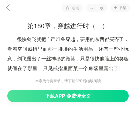
书架
听书
下载
第180章，穿越进行时（二）
很快剑飞就把自己准备穿越，要用的东西都买齐了，
看着空间戒指里面那一堆堆的生活用品，还有一些小玩
意，剑飞露出了一丝神秘的微笑，只是很快他脸上的笑容
就僵在了那里，只见戒指里面某一个角落里露出了两个
字“舒肤”。
本章为付费章节，请下载APP后继续阅读
“靠，这是什么情况，我说呢，刚才那个收银小妹怎
下载APP 免费读全文
么会露出那奇怪的表情，真是丢死人了。”想到这里，剑
飞不由的四