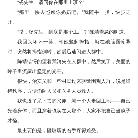
“杨先生，请问你在那里上班？”
“那里，快去照顾你奶奶吧。”我随手一指，快步走
开。
“哎，杨先生，到底是那个工厂？”陈靖着急的叫道。
我回头坏坏一笑，朝她竖起拇指，就在她脸露诧异
时，突然将拇指倒转，然后迅速闪进人群中。
陈靖错愕的望着我消失在人群中，然后笑了，美丽的
眸子里流露出坚定的光芒。
很快，治安员和一些村民过来驱散围观人群，说是维
持秩序，方便消防人员和医务人员救人。
我也没了呆下去的兴趣，就一个人走回工地——自己
光着身体，而且穿着也实在太那个，人家不把自己当疯子
才怪。
最主要的是，砸玻璃的右手疼得难受。