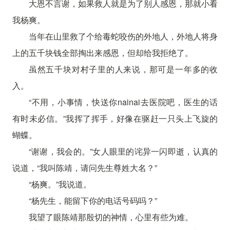
大恩不言谢，如果救人就是为了别人感恩，那就小看
我杨爽。
当年在山里救了个给毒蛇咬伤的外地人，外地人将身
上的五千块钱全部掏出来感恩，但却给我拒绝了。
虽然五千块对村子里的人来说，那可是一年多的收
入。
“不用，小事情，快送你nainai去医院吧，医生的话
有时未必信。”我挥了挥手，好像在驱赶一只头上飞旋的
蝴蝶。
“谢谢，我会的。”女人眼里的诧异一闪即逝，认真的
说道，“我叫陈靖，请问先生尊姓大名？”
“杨爽。”我说道。
“杨先生，能留下你的电话号码吗？”
我望了眼陈靖那殷切的神情，心里有些为难。