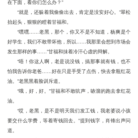
在下面，看你们怎么办？”
“就是，还躲着我偷偷出去，肯定是没安好心。”翠松
抬起头，狠狠的瞪着甘福和。
“嘿嘿……老黑，那个，你又不是不知道，杨爽是个
好学生，我们不敢带坏他，所以……我那里会想到市场会
发生那样的事……”甘福和抺着冷汗心虚的辩解。
“唔！你这人啊，老是说没钱，搞那事就有钱，也不
怕我告诉你老爸……好在只是手受了点伤，快去拿瓶红花
油。”老黑黑着脸训斥道。
“哦，好，好。”甘福和不敢吭声，哧溜的跑去拿红花
油。
“哎，老黑，是不是明天我们发工钱，我老婆说小孩
要交什么学费，等着寄钱回去。”提到钱字，肖锋出声问
道。