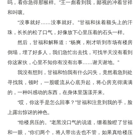
吗，看你急得那猴样。”王一彪看到我，鄙视的冲着甘祥
和叫嚷。
“没事就好……没事就好。”甘福和抺着额头上的汗
珠，长长的松了口气，好像放下心里压着的石头一样。
然后，甘福和解释道：“杨爽，刚才听到市场有楼房
倒塌，埋了好多人，我们急忙出去找，可找半天没有看到
你这家伙，心里不知你有没有出事……谢天谢地。”
我没有想到，甘福和怕我有什么闪失，竟然着急到处
寻找我，顿时，一股暖流从心底升起，将心房充得满满
的，一种叫感动的东西，在身体里荡漾开来。
“哎，你这手是怎么回事？”甘福和注意到我的手，脸
上露出惊讶的神色。
“给楼房压的。”老黑没口气的说道，绷着脸瞪了甘福
和一眼，“你们两个，将人带出去也不管，如果真给楼压