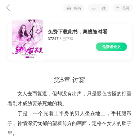
书架
听书
下载
免费下载此书，离线随时看
37247
人已下载
免费读全文
第5章 讨薪
女人去而复返，但却没有出声，只是眼色古怪的打量
着刚才威胁要杀死她的我。
于是，一个光着上半身的男人坐在地上，手托腮帮
子，神情深沉忧郁的望着前方的画面，定格在女人的脑子
里。