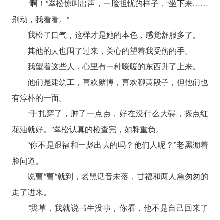
“啊！”翠松惊叫出声，一脸担忧的样子，“坐下来……
别动，我看看。”
我松了口气，这样才是她的本色，感觉舒服多了。
其他的人也围了过来，关心的望着我受伤的手。
我望着这些人，心里有一种暧暖的东西升了上来。
他们是建筑工，喜欢赌博，喜欢聊黄段子，但他们也
有淳朴的一面。
“手扎穿了，肿了一点点，好在没什么大碍，搽点红
花油就好。”翠松认真的检查完，如释重负。
“你不是跟福和一彪出去的吗？他们人呢？”老黑绷着
脸问道。
说曹*曹*就到，老黑话音未落，甘福和两人急匆匆的
走了进来。
“我草，我就说书生没事，你看，他不是自己回来了