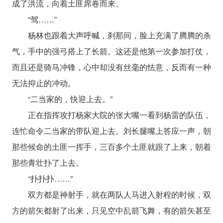
成了洪流，向着土匪席卷而来。
“驾……”
杨林也跟着大声呼喊，刹那间，脸上充满了腾腾的杀
气，手中的强弓搭上了长箭。这还是他第一次参加打仗，
而且还是骑马冲锋，心中却没有丝毫的怯意，反而有一种
无法抑止的冲动。
“二当家的，快迎上去。”
正在指挥攻打杨家大院的张大嘴一看到杨雷的队伍，
连忙命令二当家的带队迎上去。刘长腿嘴上答应一声，朝
那些候命的土匪一挥手，三百多个土匪就跟了上来，朝着
那些青壮扑了上去。
“扑扑扑……”
双方都是神射手，就在两队人马进入射程的时候，双
方的箭矢都射了出来，只见空中乱箭飞舞，有的箭矢甚至