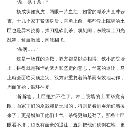
“杀！杀！杀！”
杨成状如疯虎，两眼一片血红，如雷的喊杀声直冲云
霄。十几个家丁紧随身后，奋勇上前。那些攻上院墙的土
匪也是异常骁勇，挥刀乱砍乱杀。顷刻间，东院墙上刀光
乱舞，鲜血激溅，肉沫翻飞。
“杀啊……”
这是一场裸的杀戮，双方都是以命相搏。狭小的院墙
上，拼得就是强悍的武力和坚定的意志，丝毫的退让，马
上就会面临灭顶之灾。双方都重复着简单而有效地动作，
周而复始，循环往复。
渐渐地，土匪抵挡不住了。冲上院墙的土匪毕竟有
限，而家丁们的杀戮却是无限的，特别是看到乡亲们增援
来了，更是增加了他们士气，杀得更加起劲了。那些土匪
眼看不济，也没有丝毫的退让，直到把他们砍倒在地，更