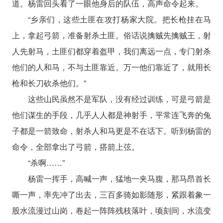
道。杨雷回头看了一眼他身后的队伍，高声命令起来。
“乡亲们，这些土匪在攻打杨家大院。把长枪挂在马
上，拿起弓箭，准备射杀土匪。俗话说擒贼先擒贼王，射
人先射马，土匪们都穿着盔甲，我们离远一点，专门射杀
他们的人和马，不与土匪靠近。万一他们靠近了，就用长
枪和长刀砍杀他们。”
这些山民虽然不是军队，没有经过训练，可是弓箭是
他们谋生的手段，几乎人人都是神射手，平常连飞奔的兔
子都是一箭致命，射杀人和马更是不在话下。听到杨雷的
命令，全部拿出了弓箭，搭箭上弦。
“杀啊……”
杨雷一挥手，高喊一声，猛地一夹马腹，那马昂首长
嘶一声，率先冲了出去，三百多骑如影随形，紧跟着象一
股水流漫过山岗，卷起一阵阵残枝落叶，顷刻间，水流变