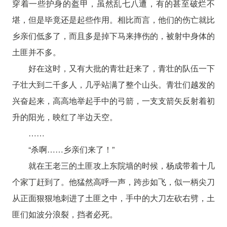
穿着一些护身的盔甲，虽然乱七八遭，有的甚至破烂不
堪，但是毕竟还是起些作用。相比而言，他们的伤亡就比
乡亲们低多了，而且多是掉下马来摔伤的，被射中身体的
土匪并不多。
好在这时，又有大批的青壮赶来了，青壮的队伍一下
子壮大到二千多人，几乎站满了整个山头。青壮们越发的
兴奋起来，高高地举起手中的弓箭，一支支箭矢反射着初
升的阳光，映红了半边天空。
……
“杀啊……乡亲们来了！”
就在王老三的土匪攻上东院墙的时候，杨成带着十几
个家丁赶到了。他猛然高呼一声，跨步如飞，似一柄尖刀
从正面狠狠地刺进了土匪之中，手中的大刀左砍右劈，土
匪们如波分浪裂，挡者必死。