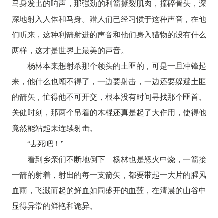
马身发出的响声，那强劲的利箭撕裂肌肉，撞碎骨头，深
深地射入人体和马身。猎人们已经习惯于这种声音，在他
们听来，这种利箭射进的声音和他们身入猎物的没有什么
两样，这才是世界上最美的声音。
杨林本来想射杀那个领头的土匪的，可是一旦冲锋起
来，他什么也顾不得了，一边要射击，一边还要躲避土匪
的箭矢，忙得他不可开交，根本没有时间寻找那个匪首。
关健时刻，那两个吊着的木棍还真是起了大作用，使得他
竟然能站起来连续射击。
“去死吧！”
看到乡亲们不断地倒下，杨林也是怒火中烧，一箭接
一箭的射着，射出的每一支箭矢，都要带起一大片的腥风
血雨，飞溅而起的鲜血如同盛开的血莲，在清晨的山谷中
显得异常的鲜艳和诡异。