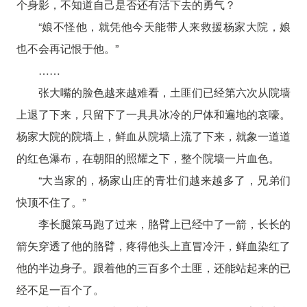
个身影，不知道自己是否还有活下去的勇气？
“娘不怪他，就凭他今天能带人来救援杨家大院，娘
也不会再记恨于他。”
……
张大嘴的脸色越来越难看，土匪们已经第六次从院墙
上退了下来，只留下了一具具冰冷的尸体和遍地的哀嚎。
杨家大院的院墙上，鲜血从院墙上流了下来，就象一道道
的红色瀑布，在朝阳的照耀之下，整个院墙一片血色。
“大当家的，杨家山庄的青壮们越来越多了，兄弟们
快顶不住了。”
李长腿策马跑了过来，胳臂上已经中了一箭，长长的
箭矢穿透了他的胳臂，疼得他头上直冒冷汗，鲜血染红了
他的半边身子。跟着他的三百多个土匪，还能站起来的已
经不足一百个了。