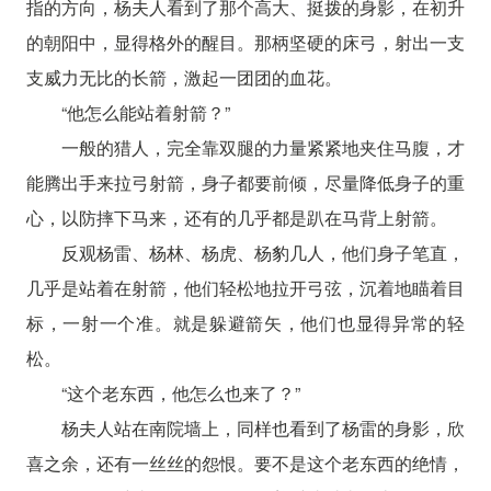
指的方向，杨夫人看到了那个高大、挺拨的身影，在初升
的朝阳中，显得格外的醒目。那柄坚硬的床弓，射出一支
支威力无比的长箭，激起一团团的血花。
“他怎么能站着射箭？”
一般的猎人，完全靠双腿的力量紧紧地夹住马腹，才
能腾出手来拉弓射箭，身子都要前倾，尽量降低身子的重
心，以防摔下马来，还有的几乎都是趴在马背上射箭。
反观杨雷、杨林、杨虎、杨豹几人，他们身子笔直，
几乎是站着在射箭，他们轻松地拉开弓弦，沉着地瞄着目
标，一射一个准。就是躲避箭矢，他们也显得异常的轻
松。
“这个老东西，他怎么也来了？”
杨夫人站在南院墙上，同样也看到了杨雷的身影，欣
喜之余，还有一丝丝的怨恨。要不是这个老东西的绝情，