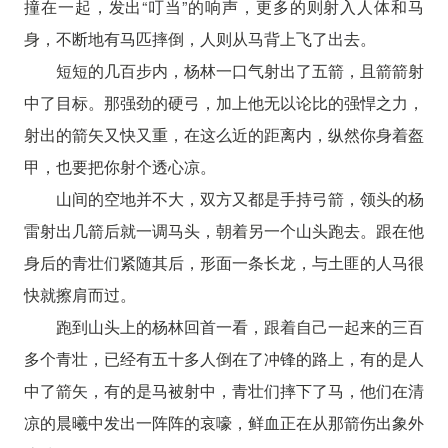
撞在一起，发出“叮当”的响声，更多的则射入人体和马
身，不断地有马匹摔倒，人则从马背上飞了出去。
短短的几百步内，杨林一口气射出了五箭，且箭箭射
中了目标。那强劲的硬弓，加上他无以论比的强悍之力，
射出的箭矢又快又重，在这么近的距离内，纵然你身着盔
甲，也要把你射个透心凉。
山间的空地并不大，双方又都是手持弓箭，领头的杨
雷射出几箭后就一调马头，朝着另一个山头跑去。跟在他
身后的青壮们紧随其后，形面一条长龙，与土匪的人马很
快就擦肩而过。
跑到山头上的杨林回首一看，跟着自己一起来的三百
多个青壮，已经有五十多人倒在了冲锋的路上，有的是人
中了箭矢，有的是马被射中，青壮们摔下了马，他们在清
凉的晨曦中发出一阵阵的哀嚎，鲜血正在从那箭伤出象外