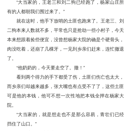
“大当家的，王老三和刘二狗已经跑了，杨家山庄所
有的人都朝我们围过来了。”
就在这时，他手下放哨的土匪也跑来了。王老三、刘
二狗本来人数就不多，平常也只是抢劫一些小村子，今天
本来想跟着捡些便宜，没曾想杨家大院的确是个硬骨头，
肉没吃着，还崩了几棵牙，一见到乡亲们赶来，连忙撤退
了。
“他奶奶的，今天要走空了。撤！”
看到两个得力的手下都受了伤，土匪们伤亡也太大，
而乡亲们却越来越多，张大嘴也有点受不了了，这些土匪
可是他的本钱，他可不想一次性地把本钱全押在杨家大
院。
“大当家的，就是想走也不是那么容易，青壮们已经
挡住了山口。”