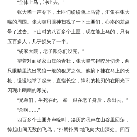
“全体上马，冲出去。”
张大嘴一声令下，土匪们纷纷跳上马背，汇集在张大
嘴的周围。张大嘴用眼神扫视了一下土匪们，心疼的差点
晕了过去。下山时的八百多个土匪，现在能上马的，只有
五百多人，几乎损失了一半。
“杨家大院，老子跟你们没完。”
望着对面杨家山庄的青壮，张大嘴气得咬牙切齿，两
只眼睛里流出恶狼一般的狠厉之色。他摘下挂在马上的长
枪，慢慢地举了起来，直指长空，锋利的枪刃的在阳光下
闪现出幽幽的寒光。
“兄弟们，生死在此一举，跟在老子身后，杀出去。”
“杀啊……”
四百多个土匪齐声嚎叫，凄历的吼声在山谷里回荡，
惊起山间无数的飞鸟，“扑腾扑腾”地飞向大山深处。四百