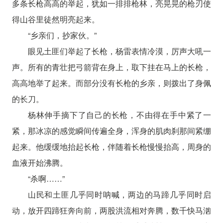
多条长枪高高的举起，犹如一排排枪林，亮晃晃的枪刃使
得山谷里徒然明亮起来。
“乡亲们，抄家伙。”
眼见土匪们举起了长枪，杨雷表情冷漠，厉声大吼一
声。所有的青壮把弓箭背在身上，取下挂在马上的长枪，
高高地举了起来。而部分没有长枪的乡亲，则拨出了身佩
的长刀。
杨林伸手摘下了自己的长枪，不由得在手中紧了一
紧，那冰凉的感觉瞬间传遍全身，浑身的肌肉刹那间紧绷
起来。他缓缓地抬起长枪，伴随着长枪慢慢抬高，周身的
血液开始沸腾。
“杀啊……”
山民和土匪几乎同时呐喊，两边的马蹄几乎同时启
动，放开四蹄狂奔向前，两股洪流相对奔腾，数千快马汹