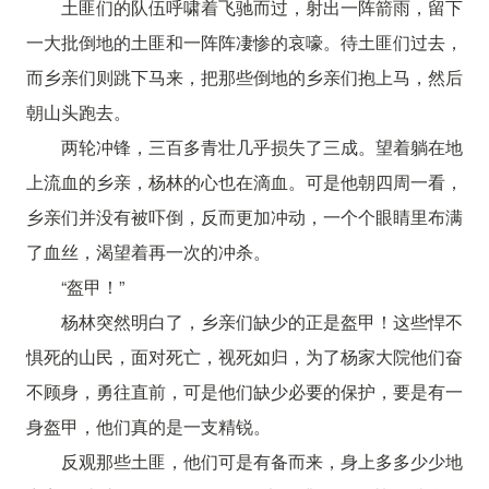
土匪们的队伍呼啸着飞驰而过，射出一阵箭雨，留下
一大批倒地的土匪和一阵阵凄惨的哀嚎。待土匪们过去，
而乡亲们则跳下马来，把那些倒地的乡亲们抱上马，然后
朝山头跑去。
两轮冲锋，三百多青壮几乎损失了三成。望着躺在地
上流血的乡亲，杨林的心也在滴血。可是他朝四周一看，
乡亲们并没有被吓倒，反而更加冲动，一个个眼睛里布满
了血丝，渴望着再一次的冲杀。
“盔甲！”
杨林突然明白了，乡亲们缺少的正是盔甲！这些悍不
惧死的山民，面对死亡，视死如归，为了杨家大院他们奋
不顾身，勇往直前，可是他们缺少必要的保护，要是有一
身盔甲，他们真的是一支精锐。
反观那些土匪，他们可是有备而来，身上多多少少地