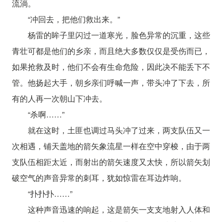
流淌。
“冲回去，把他们救出来。”
杨雷的眸子里闪过一道寒光，脸色异常的沉重，这些
青壮可都是他们的乡亲，而且绝大多数仅仅是受伤而已，
如果抢救及时，他们不会有生命危险，因此决不能丢下不
管。他扬起大手，朝乡亲们呼喊一声，带头冲了下去，所
有的人再一次朝山下冲去。
“杀啊……”
就在这时，土匪也调过马头冲了过来，两支队伍又一
次相遇，铺天盖地的箭矢象流星一样在空中穿梭，由于两
支队伍相距太近，而射出的箭矢速度又太快，所以箭矢划
破空气的声音异常的刺耳，犹如惊雷在耳边炸响。
“扑扑扑……”
这种声音迅速的响起，这是箭矢一支支地射入人体和