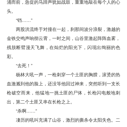
涌而前，急促的马蹄声犹如战鼓，重重地敲在每个人的心
头。
“铛……”
两股洪流终于对撞在一起，刹那间波分浪裂，激越的
金铁交鸣声响彻云霄，一时之间，山谷里激起阵阵血雾，
残肢断臂漫天飞舞，在灿烂的阳光下，闪现出绚丽的色
彩。
“去死！”
杨林大吼一声，一枪刺穿一个土匪的胸膛，滚烫的热
血激溅到他的脸上，还没等他回过神来，突然听到一支长
枪破空而来，他猛地一挑土匪的尸体，长枪闪电般地刺
出，第二个土匪又串在长枪之上。
“杀啊……”
凄历的吼叫充满了山谷，激烈的撕杀令太阳失色。二