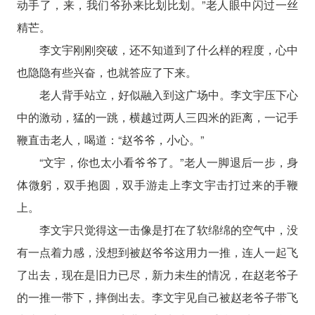
动手了，来，我们爷孙来比划比划。”老人眼中闪过一丝
精芒。
李文宇刚刚突破，还不知道到了什么样的程度，心中
也隐隐有些兴奋，也就答应了下来。
老人背手站立，好似融入到这广场中。李文宇压下心
中的激动，猛的一跳，横越过两人三四米的距离，一记手
鞭直击老人，喝道：“赵爷爷，小心。”
“文宇，你也太小看爷爷了。”老人一脚退后一步，身
体微躬，双手抱圆，双手游走上李文宇击打过来的手鞭
上。
李文宇只觉得这一击像是打在了软绵绵的空气中，没
有一点着力感，没想到被赵爷爷这用力一推，连人一起飞
了出去，现在是旧力已尽，新力未生的情况，在赵老爷子
的一推一带下，摔倒出去。李文宇见自己被赵老爷子带飞