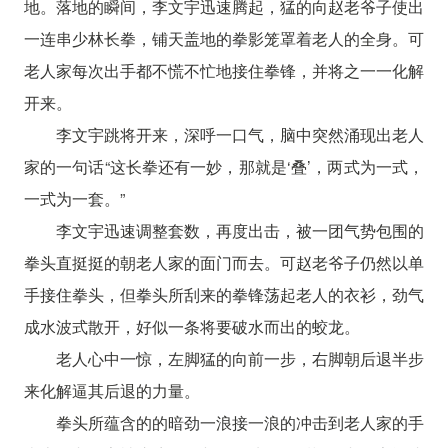
地。落地的瞬间，李文宇迅速腾起，猛的向赵老爷子使出
一连串少林长拳，铺天盖地的拳影笼罩着老人的全身。可
老人家每次出手都不慌不忙地接住拳锋，并将之一一化解
开来。
李文宇跳将开来，深呼一口气，脑中突然涌现出老人
家的一句话“这长拳还有一妙，那就是‘叠’，两式为一式，
一式为一套。”
李文宇迅速调整套数，再度出击，被一团气势包围的
拳头直挺挺的朝老人家的面门而去。可赵老爷子仍然以单
手接住拳头，但拳头所刮来的拳锋荡起老人的衣衫，劲气
成水波式散开，好似一条将要破水而出的蛟龙。
老人心中一惊，左脚猛的向前一步，右脚朝后退半步
来化解逼其后退的力量。
拳头所蕴含的的暗劲一浪接一浪的冲击到老人家的手