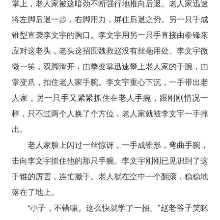
掌上，老人家被这暗劲不断强行地推向后退。老人家迅速
将左脚后退一步，右脚用力，屏住后退之势。另一只手成
锥型直袭李文宇的胸口。李文宇用另一只手直接由拳锋来
应对这老头，老头这招围魏救赵没有丝毫用处。李文宇微
微一笑，双脚滑开，由拳变掌迅速攀上老人家的手腕，由
掌变爪，扣住老人家手腕。李文宇重心下沉，一手带出老
人家，另一只手又紧紧抓住在老人手腕，跟刚刚情况一
样，只不过两个人换了个方位，老人家就被李文宇一手摔
出。
老人家脸上闪过一丝惊讶，一手成锥形，弯曲手腕，
击向李文宇抓住他的那只手腕。李文宇刚刚已见识到了这
手锥的厉害，连忙撒手。老人就在空中一个翻滚，稳稳地
落在了地上。
“小子，不错嘛。这么快就学了一招。”赵老爷子笑眯