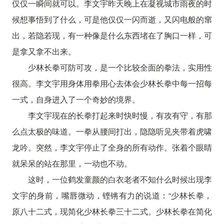
仅仅一瞬间就可以。李文宇昨天晚上在凝视城市雨夜的时
候想事悟到了什么，可是他仅仅一闪而逝，又闪电般的窜
出，若隐若现，有一种像是什么东西堵在了胸口一样，可
是拿又拿不出来。
少林长拳可防可攻，是一个比较全面的拳法，实用性
很高。李文宇用身体用拳用心去体会少林长拳中每一招每
一式，自身进入了一个奇妙的境界。
李文宇现在的长拳打起来时快时慢，有攻有守，有那
么点太极的味道。一拳从腰间打出，隐隐听见夹带着虎啸
龙吟。突然，李文宇停止了全身的所有动作。张着个眼睛
就呆呆的站在那里，一动也不动。
这时，一位鹤发童颜的白衣老者不知什么时候出现李
文宇的身前，嘴唇微动，铿锵有力的说道：“少林长拳，
原八十二式，现简化少林长拳三十二式。少林长拳在简化