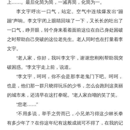
上……。最后化简为简，一减再简，化简为一。
李文宇呼出一口气，站定。空气中连续爆发出“蹦
蹦”声响。李文宇闭上眼睛回味了一下，又长长的吐出了
一口气，睁开眼，转个身来看着面前这位在自己身处困破
之时帮助自己突破的这位老先生。老人同时也在打量着李
文宇。
“老人家，你好，我叫李文宇，谢谢您刚刚帮助我突
破困惑。”李文宇走上前，说道。
“李文宇，呵呵，你不会是那李老鬼门下吧。呵呵，
也是，他们那一群只晓得玩乐的少爷，怎么会跑到这美丽
的城市来，还清早在这打拳呢。”老人家自嘲的笑了笑。
“您老……”
“不用多说，举手之劳而已，小兄弟习得这少林长拳
有多少年了？在你这年纪有这般成就可不得了，在我的记