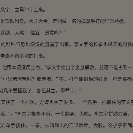
宇，立马冲了上来。
部队出身。大开大合，走刚猛一路的擒拿手打的异常熟悉。
绷，大喝：“佳宜，愿意吗？”
那种气势也慢慢的流露了出来。李文宇的长拳也是走的刚猛
长拳毫不留余地的打出。
他跟本还没用全力。”李文宇使出了全身解数。丝毫不能占到一
“小兄弟何苦呢？放弃吧。”“不，打个谢谢你的好意，可是幸
兄弟几不要怪我了，各位其主，得罪了。”
快了一个档次，力道也大了很多，一个抓手一把抓住的李文宇
怪我了。”李文宇根本不听，一个翻身，大喝。李文宇拼劲力道，
张岩单手接住，一拳，被暗劲击的连退数步。大骇。这小子不简