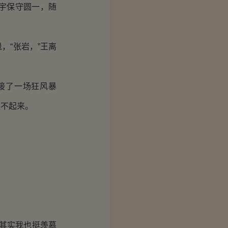
宇保守圆一，随
“张岩，”王离
接了一场狂风暴
爬不起来。
其实我也挺羡慕