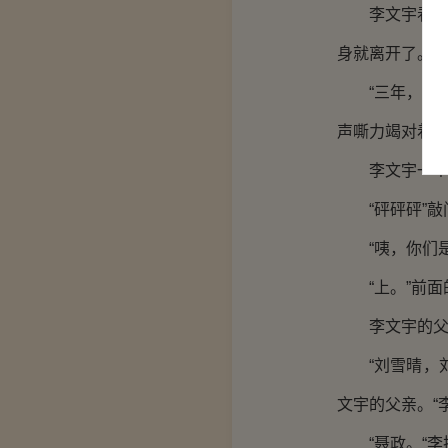
李文宇看了看
身就离开了。
“三年，三年
声嘶力竭对着
李文宇一个人
“砰砰砰”敲
“咦，你们是
“上。”前面
李文宇的父母
“刘雪晴，刘
文宇的父亲。“
“聂政。“李