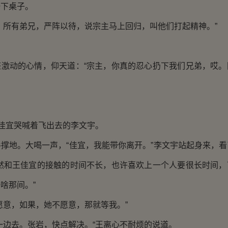
下桌子。
所有弟兄，严阵以待，说宗主马上回归，叫他们打起精神。”
动的心情，仰天道：“宗主，你真的忍心扔下我们兄弟，哎。
…
佳宜哭喊着飞出去的李文宇。
地。大喝一声，“佳宜，我能带你离开。”李文宇站起身来，看
虽然和王佳宜的接触的时间不长，也许喜欢上一个人要很长时间，
啥那间。”
意，如果，她不愿意，那就等我。”
边去。张岩，快点解决。“王离心不耐烦的说道。