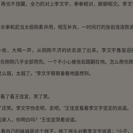
。再也不捏藏，全力的对上李文宇，拳拳相对，脚脚相交。李文
。
拳和武当太极刚柔并用，相互补充，一时间打的张岩连连败退，
，大喝一声，从刚刚不济的状态退了出来。李文宇像是迎
气在刚刚几乎全部用完。一个不小心被张岩踢翻在地。怎么爬也
么弱，太弱了。”李文宇狠狠垂着地面想到。
了看王佳宜，笑了笑。
还笑。李文宇你走吧，走吧。”王佳宜看着李文宇坚定的说道。
家人，你明白吗？”王佳宜哭着说道。
自己的妹妹是这个样子，摇了摇头对着李文宇说道：“小子，