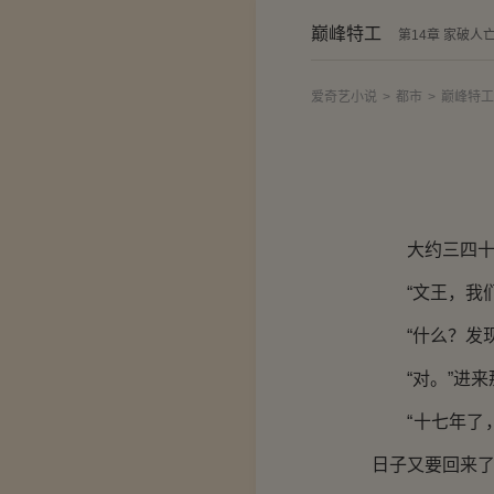
巅峰特工
第14章 家破人
爱奇艺小说
>
都市
>
巅峰特工
大约三四十岁
“文王，我们
“什么？发现
“对。”进来
“十七年了，
日子又要回来了