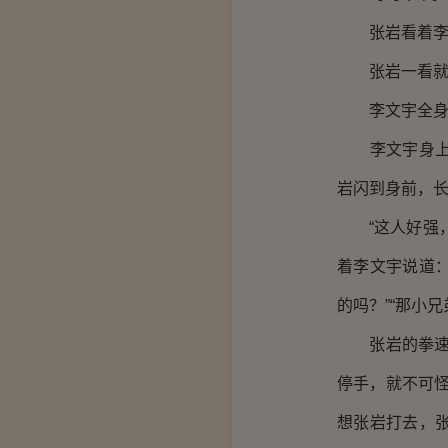
张岩看着李文
张岩一看就是
李文宇全身紧
李文宇身上的
岩闪到身前，
“这人好强，
着李文宇说道：
的吗？”“那小
张岩的拳速又
停手，就不可
想张岩打去，