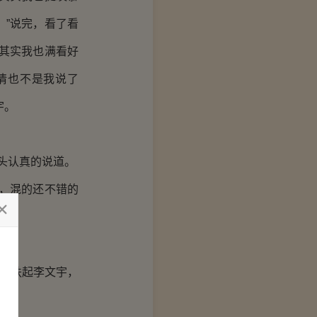
”说完，看了看
其实我也满看好
情也不是我说了
宇。
头认真的说道。
，混的还不错的
，扶起李文宇，