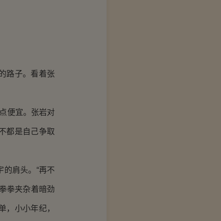
的路子。看着张
点便宜。张岩对
福不都是自己争取
的肩头。“再不
拳拳夹杂着暗劲
单，小小年纪，