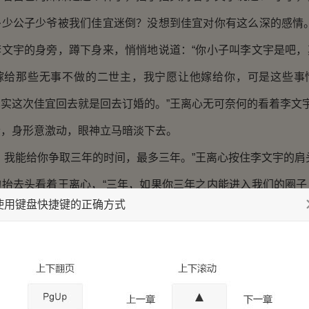
多少公子少爷被我们佳宜迷倒？没想到佳宜对你有这么深的感情。
李文宇的身旁，蹲下身来，悄悄地说道：“你小子叫李文宇是吧，
嫁给那些无事不做的二世主，我宁愿让他嫁给你，可是这些事
实这次佳宜回去就是回去订婚的。”王离心无可奈何的看着李文
身形意激动，眼神立马暗淡下去。
我能给你争取三年的时间，最多三年。”王离心按住李文宇的肩
去头看着王离心，“三年，如果你三年之内能进入我们的圈子
使用键盘快捷键的正确方式
就算你不能，我也会为你，守护我妹妹三年。”
王离心，又看了看王佳宜，咬咬牙，眼神一变。
给我三年。”李文宇朝着王离心说道。王离心对着李文宇笑了笑
我看好你。”