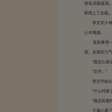
就有这般成就
即用上了太极
李文宇少林长
心大喝道。
张岩拳势一收
雨，全身的力
“我怎么会这
“文宇。”
李文宇抬头看
“什么时候了
“我还有我的
王离心看了看