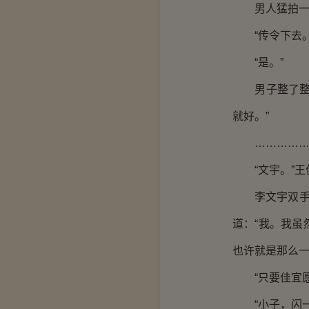
男人猛拍一
“传令下去。
“是。”
男子整了整激
就好。”
…………
“文宇。”王
李文宇双手撑
道：“我。我
也许就是那么一
“只要佳宜愿
“小子，闪一