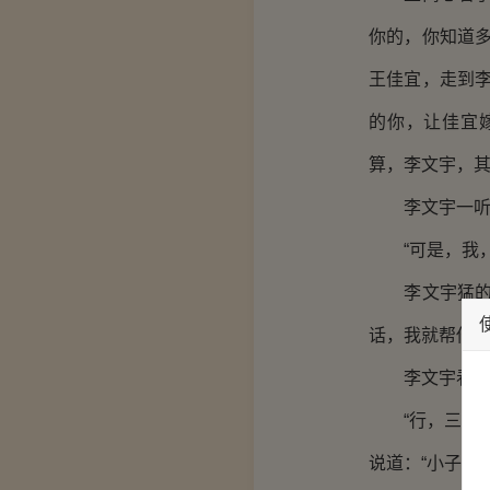
你的，你知道
王佳宜，走到
的你，让佳宜
算，李文宇，其
李文宇一听，
“可是，我，
李文宇猛的抬
话，我就帮你。
李文宇看了看
“行，三年，
说道：“小子，