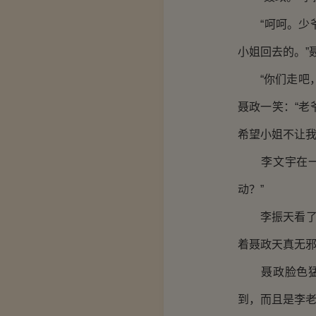
“呵呵。少爷
小姐回去的。”
“你们走吧，
聂政一笑：“
希望小姐不让我
李文宇在一旁
动？”
李振天看了看
着聂政天真无
聂政脸色猛然
到，而且是李老