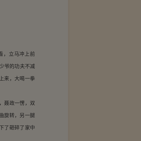
看，立马冲上前
少爷的功夫不减
了上来，大喝一拳
，聂政一愣，双
曲旋转，另一腿
下了砸碎了家中