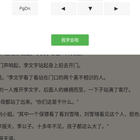
王佳宜说道：“佳宜，等我。总有一天我会去找你。”看着王佳
，我会用我最强大的力量，同孙悟空一样，脚踏着七彩祥云来迎
我学会啦
远去的汽车喊道。
坐着沙发上。李文宇心里一阵失落。
门声响起，李文宇站起身上前去开门。
。”李文宇看了看站在门口的两个素不相识的人。
的一人推开李文宇，后面人的蜂拥而至，一下子站满了客厅。
都站了出来。“你们这是干什么。”
小姐。”其中一个保镖看了看刘雪晴，刘雪晴看见这个人，脸色
李振天，李公子。十多年不见，孩子都这么大了。”
振天道。