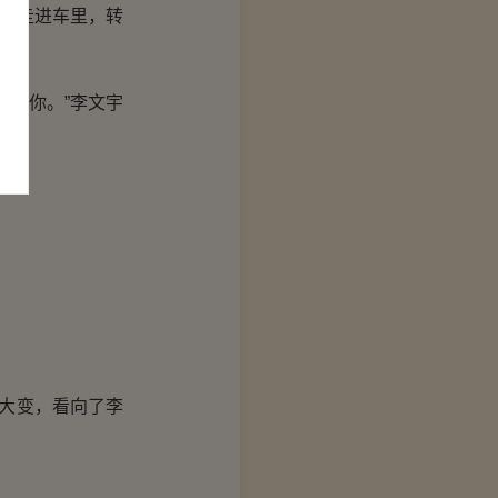
宜走进车里，转
娶你。”李文宇
大变，看向了李