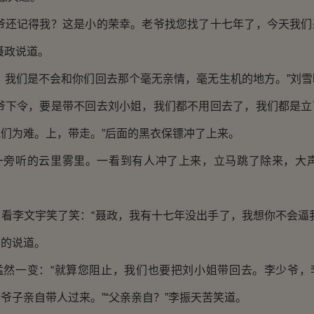
还记得我？这是小的荣幸。老爷找您找了十七年了，今天我们
聂政说道。
我们是不会和你们回去那个毫无亲情，毫无生机的地方。”刘雪
老爷下令，要是带不回去刘小姐，我们都不用回去了，我们都是立
们为难。上，带走。”后面的黑衣保镖冲了上来。
听的云里雾里。一看到有人冲了上来，立马跳了除来，大声
李文宇笑了笑：“聂政，我有十七年没出手了，我想你不会逼我
邪的说道。
一变：“就算您阻止，我们也要把刘小姐带回去。李少爷，
爷子亲自带人过来。”“父亲亲自？”李振天苦笑道。