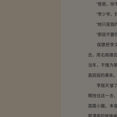
“爸爸，你不
“李少爷，我
“她只是我的
“那就不要怪
保镖把李文宇
去，用右肩撞
当年，不愧为第
直挺挺的袭来
李振天皱了皱
臂挡住这一击
直踢小腹。本
那漂亮的玻璃