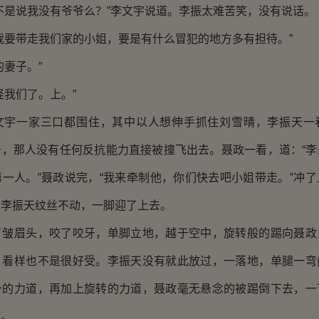
是说我没有爷爷么？”李文宇说道。李振太难苦笑，没有说话。
要带走我们家的小姐，要是有什么冒犯的地方多有担待。”
妻子。”
我们了。上。”
一家三口都围住，其中以人想伸手抓住刘雪晴，李振天一
去，那人没有任何反抗能力直接被撞飞出去。聂政一看，道：“李
一人。”聂政说完，“我来牵制他，你们快去吧小姐带走。”冲
。李振天纹丝不动，一脚迎了上去。
眉头，咬了咬牙，单脚立地，越于空中，旋转般的踢向聂政
，看样也不是很好受。李振天没有就此放过，一落地，单腿一弯
身的力道，再加上旋转的力道，聂政毫无悬念的被踢倒下去，一
桌。