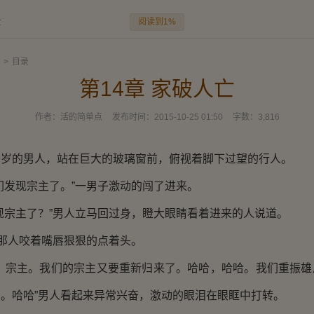
阅读到1%
亡
>
目录
第14章 家破人亡
作者：
活的简单点
发布时间：
2015-10-25 01:50
字数：
3,816
的男人，站在巨大的玻璃窗前，俯视着脚下过望的行人。
发现宗主了。”一男子激动的闯了进来。
宗主了？”男人立马回过身，瞪大眼睛看着进来的人说道。
那人咬着嘴唇狠狠的点着头。
宗主。我们的宗主又要重新归来了。哈哈，哈哈。我们重振雄
。哈哈”男人看起来异常兴奋，激动的眼泪在眼眶中打转。