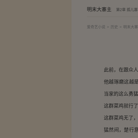
明末大寨主
第2章 孤儿
爱奇艺小说
>
历史
>
明末大寨
此前，在跟众
他越琢磨这越
当家的这么勇
这群菜鸡就行
这群菜鸡无了
猛然间，楚行