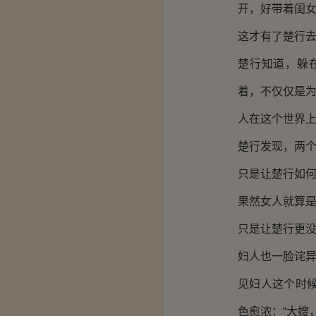
开，好带着闺
这才有了楚行
楚行知道，躲
着，不仅仅是
人在这个世界
楚行发现，两
只是让楚行如
果然女人就算
只是让楚行更
妇人也一脸诧异
见妇人这个时
色愈浓：“大嫂