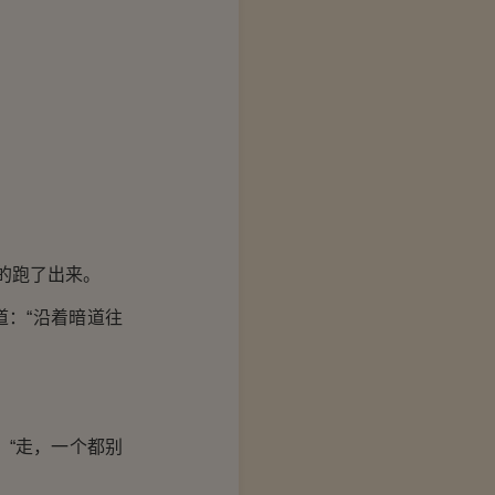
的跑了出来。
道：“沿着暗道往
“走，一个都别