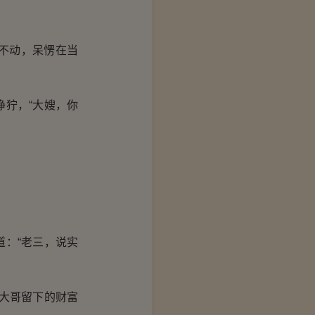
不动，呆愣在当
狞，“大嫂，你
！
：“老三，说实
大哥留下的财富