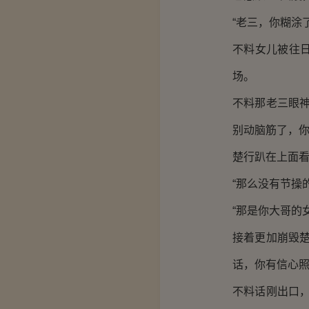
“老三，你糊涂
不料女儿被往
场。
不料那老三眼
别动脑筋了，你
楚行趴在上面
“那么没有节操
“那是你大哥的
接着更加崩毁
话，你有信心照
不料话刚出口