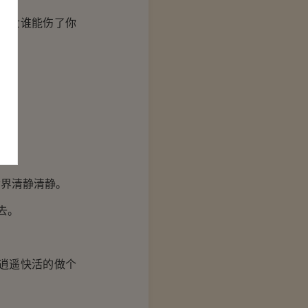
这乱世谁能伤了你
世界清静清静。
去。
逍遥快活的做个