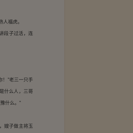
熟人福虎。
讲段子过活，连
你！”老三一只手
是什么人，三哥
豫什么。”
，嫂子做主将玉