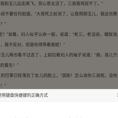
我和玉儿远走高飞，您心思太活了，三弟我驾驭不了。”
已经不要任何脸面，“大哥死之前说了，让我照顾玉儿，我这也算
？”
呢？”说着，妇人似乎认命一般，说道：“老三，老话说，蝼蚁
，我不反对，但是你得带着我呢！”
的玉儿再也看不过去了，上前拉着妇人的袖子说道：“娘，孩儿宁
的畜生！”
人的巴掌已经落在了女儿的脸上，“混账！怎么说你三叔呢，没你
！”
使用键盘快捷键的正确方式
又顿了顿你，然后看向老三，却是不肯开口。
，女人其实也吃定了他，自己若是不答应，他肯定不会说出山寨
反应过来，自己只能一切皆休。