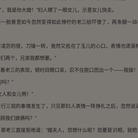
了，我是你大嫂！”妇人瞟了一眼女儿，示意女儿快走。
日一脸善意如今忽然变得如此狰狞的老三给吓傻了，两条腿一动
神凌厉的很，刀锋一转，竟然又抵在了玉儿的心口，表情也逐渐狰
们两个，兄弟我都想要。”
看着老三的表现，顿时目瞪口呆，忍不住脱口而出一个――我操
的吗？”
女人和女儿啊！”
楚行三观的事情发生了，只见那妇人表情一阵挣扎之后，忽然说道
顾我们娘俩吗？”
，那老三直接拒绝道：“嫂夫人，您想什么呢？您要是识相，就把