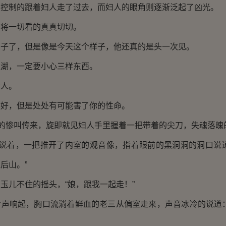
受控制的跟着妇人走了过去，而妇人的眼角则逐渐泛起了凶光。
行将一切看的真真切切。
日子了，但是像是今天这个样子，他还真的是头一次见。
江湖，一定要小心三样东西。
女人。
然好，但是处处有可能害了你的性命。
人的惨叫传来，旋即就见妇人手里握着一把带着的尖刀，失魂落魄
”说着，一把推开了内室的观音像，指着眼前的黑洞洞的洞口说
后山。”
玉儿不住的摇头，“娘，跟我一起走！”
步声响起，胸口流淌着鲜血的老三从偏室走来，声音冰冷的说道：