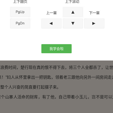
你便是。”说着怕妇人不信，还晃了晃手里的刀，“只要我在，
二牛，就算是官军来了，又怎样？”
人，楚行感觉三观备受震颤。
体还没凉透呢，你们就搞这个？
么演啊！
我学会啦
够稀奇的，怎么还有你们这群人来毁我三观？
儿浪费时间，楚行现在真的恨不得下去，将三个人全都杀了，让
来！”妇人从怀里拿出一把钥匙，领着老三跟他向另外一间房间走
，整个人兴奋的简直要打起摆子来。
整个山寨人活命的财库，有了他，自己带着小玉儿，岂不是可以