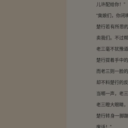
儿许配给你！”
“臭娘们，你闭
楚行若有所思
卖我们。不过帮
老三毫不犹豫道
楚行提着手中
而老三则一脸
却不料楚行的
当啷一声，老
老三瞪大眼睛，
楚行转身一脚
废话！”