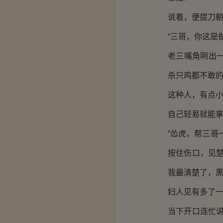
说着，便提刀
“三哥，你这是
老三嘴角咧出
杀只鸡都不敢
这种人，有点
自己轻易就能
“怂虎，帮三哥
按住伤口，见
我最清楚了，黑
妇人见有多了
当下开口连忙