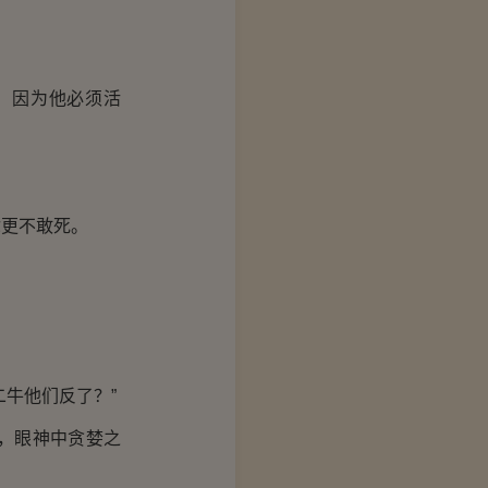
，因为他必须活
你更不敢死。
牛他们反了？”
，眼神中贪婪之