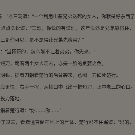
嘴！”老三骂道：“一个利用山寨兄弟送死的女人，你就是好东西了
的点点头说道：“三哥，你说的有道理，这年头还是兄弟靠得住，
三哥你可以，是不是得让兄弟先爽爽？”
：“当哥哥的，怎么能不让着弟弟，你先来。”
的短刀，朝着两个女人走去，亦是一脸的贪婪之色。
的阴狠，提着刀朝着楚行的后背袭来，意图一刀砍死楚行。
反应更快，右手一挥，从袖口中飞出一把短刀，正中老三的心口
三长刀落地。
指着楚行道：“你……你……”
踹了过去，看着僵直倒在地上的尸体，楚行忍不住骂道：“妈的，