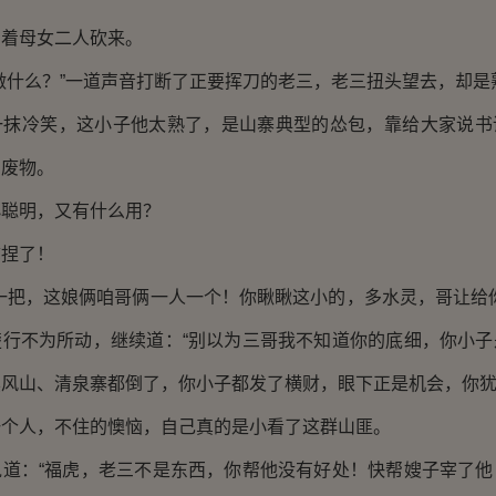
朝着母女二人砍来。
做什么？”一道声音打断了正要挥刀的老三，老三扭头望去，却是
一抹冷笑，这小子他太熟了，是山寨典型的怂包，靠给大家说书
的废物。
小聪明，又有什么用？
拿捏了！
一把，这娘俩咱哥俩一人一个！你瞅瞅这小的，多水灵，哥让给
楚行不为所动，继续道：“别以为三哥我不知道你的底细，你小子
风山、清泉寨都倒了，你小子都发了横财，眼下正是机会，你犹
一个人，不住的懊恼，自己真的是小看了这群山匪。
说道：“福虎，老三不是东西，你帮他没有好处！快帮嫂子宰了他