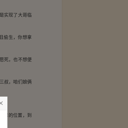
是实现了大哥临
尚且偷生，你想拿
愿死，也不想便
三叔，咱们娘俩
财库的位置，到