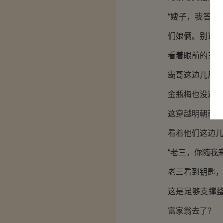
“嫂子，我答应
们娘俩。别说陈
看着眼前的三
霸哥这边儿尸
金瓶梅也没这
这穿越明朝就
看着他们这边
“老三，你随我
老三看到钥匙
这是足够支撑
富家翁去了？