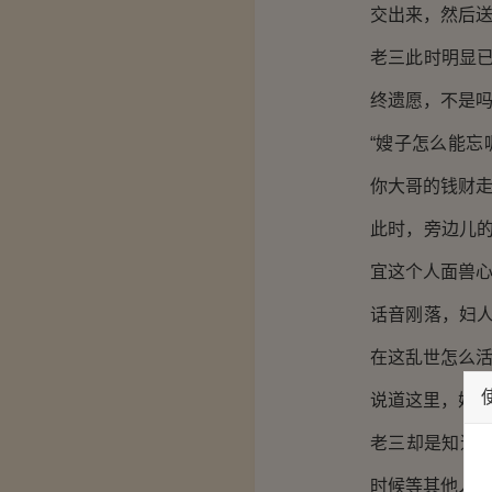
交出来，然后送
老三此时明显
终遗愿，不是吗
“嫂子怎么能忘
你大哥的钱财走
此时，旁边儿
宜这个人面兽心
话音刚落，妇
在这乱世怎么活
说道这里，她
老三却是知道
时候等其他人