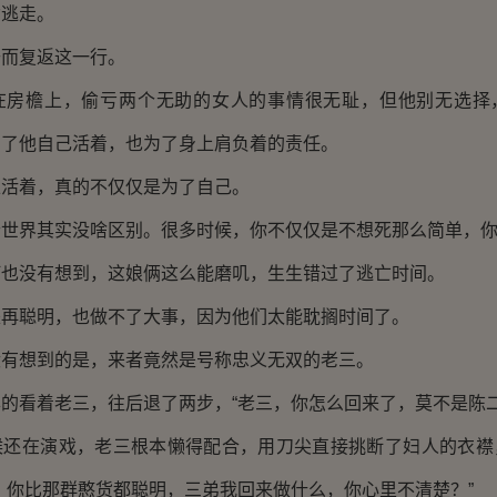
女逃走。
去而复返这一行。
在房檐上，偷亏两个无助的女人的事情很无耻，但他别无选择
为了他自己活着，也为了身上肩负着的责任。
上活着，真的不仅仅是为了自己。
个世界其实没啥区别。很多时候，你不仅仅是不想死那么简单，
何也没有想到，这娘俩这么能磨叽，生生错过了逃亡时间。
是再聪明，也做不了大事，因为他们太能耽搁时间了。
没有想到的是，来者竟然是号称忠义无双的老三。
的看着老三，往后退了两步，“老三，你怎么回来了，莫不是陈二
候还在演戏，老三根本懒得配合，用刀尖直接挑断了妇人的衣襟
，你比那群憨货都聪明，三弟我回来做什么，你心里不清楚？”