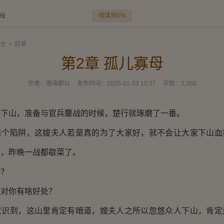
阅读到0%
寡母
主
>
目录
第2章 孤儿寡母
作者：
渤海郡公
发布时间：
2025-01-03 10:37
字数：
2,380
人下山，准备与官兵鏖战的时候，楚行就琢磨了一番。
是个陷阱，这嫂夫人若是真的为了大家好，就不会让大家下山血
猛，昨晚一战都歇菜了。
了？
，对你有啥好处？
意识到，这山里肯定有暗道，嫂夫人之所以忽悠众人下山，肯定