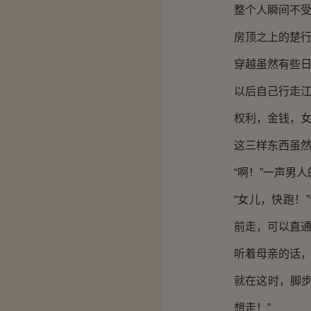
整个人瞬间不
房顶之上的楚
穿越虽然有些
以后自己行走
权利，金钱，
这三样东西虽
“啊！”一声男
“女儿，快跑！
前走，可以直通
听着母亲的话，
就在这时，脚
想走！”