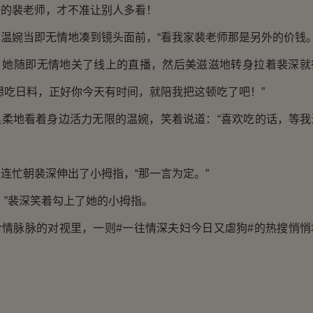
裴老师，才不准让别人多看！
婉当即无情地凑到镜头面前，“看我家裴老师那是另外的价钱。
随即无情地关了线上的直播，然后美滋滋地转身拉着裴深就
想吃日料，正好你今天有时间，就陪我把这顿吃了吧！”
地看着身边活力无限的温婉，笑着说道：“喜欢吃的话，等我
忙朝裴深伸出了小拇指，“那一言为定。”
”裴深笑着勾上了她的小拇指。
脉脉的对视里，一则#一往情深夫妇今日又虐狗#的热搜悄悄