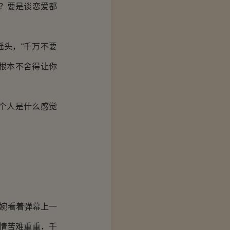
？要是谈恋爱都
头，“千万不要
根本不舍得让你
个人是什么感觉
婉看着弹幕上一
情苦难重重，千