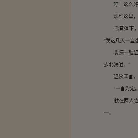
哼！这么好的
想到这里，温
话音落下，她
“我这几天一直
裴深一脸温柔
去北海道。”
温婉闻言，连
“一言为定。
就在两人含情
一。