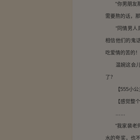
“你男朋友那
需要熬的话，那
“同情男人是
相信他们的鬼
吃爱情的苦的！
温婉这会儿说
了？
【555小公
【感觉整个人
……
“我家裴老师
水的夸奖，也