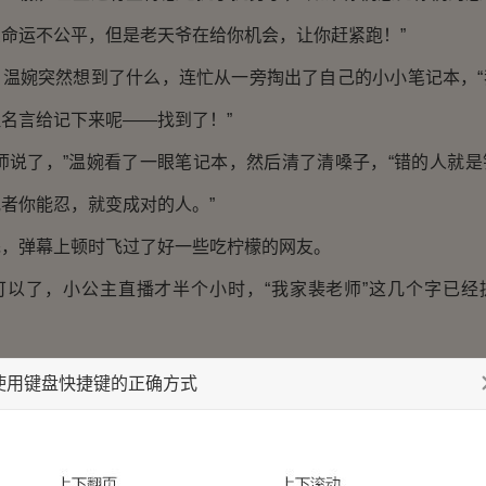
命运不公平，但是老天爷在给你机会，让你赶紧跑！”
婉突然想到了什么，连忙从一旁掏出了自己的小小笔记本，“
名言给记下来呢——找到了！”
说了，”温婉看了一眼笔记本，然后清了清嗓子，“错的人就是
者你能忍，就变成对的人。”
弹幕上顿时飞过了好一些吃柠檬的网友。
了，小公主直播才半个小时，“我家裴老师”这几个字已经
我统计过了，一共是六十八遍！】
使用键盘快捷键的正确方式
了，小公主结婚以后已经完全变成了一个粘人精，张口闭口都是