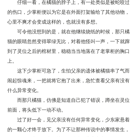
仔细一看，在橘猫的脖子上，有一处类似是被蛇咬过
的伤口，少掌柜便以为它是在外面打架输给了其他动物，
心里不爽才会变成这样的，也就没有多想。
可令他没想到的是，就在他继续烧纸的时候，那只橘
猫的眼睛忽然变得翠绿无比，对着他怪叫一声，一下就蹿
到了灵位之后的棺材里，稳稳当当地落在了老掌柜的胸口
上。
这下少掌柜可急了，生怕父亲的遗体被橘猫串了气而
闹起惊魂来，一把就将它抱了出来，急忙查看父亲有没有
什么异常变化。
而那只橘猫，仿佛是知道自己犯了错误，蹲坐在灵位
前面，将头低下一动不动。
过了好一会，见父亲没有任何异常变化，少东家悬着
的一颗心才终于放下。为了不让那种传说中的事情发生，