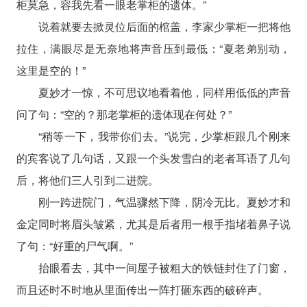
柜莫急，容我先看一眼老掌柜的遗体。”
说着就要去掀灵位后面的棺盖，李家少掌柜一把将他
拉住，满眼尽是无奈地将声音压到最低：“夏老弟别动，
这里是空的！”
夏妙才一惊，不可思议地看着他，同样用低低的声音
问了句：“空的？那老掌柜的遗体现在何处？”
“稍等一下，我带你们去。”说完，少掌柜跟几个刚来
的宾客说了几句话，又跟一个头发雪白的老者耳语了几句
后，将他们三人引到二进院。
刚一跨进院门，气温骤然下降，阴冷无比。夏妙才和
金定同时将眉头皱紧，尤其是后者用一根手指堵着鼻子说
了句：“好重的尸气啊。”
抬眼看去，其中一间屋子被粗大的铁链封住了门窗，
而且还时不时地从里面传出一阵打砸东西的破碎声。