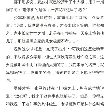
都不用多说，夏妙才就已经猜出了个大概，用手一指
问了句：“老掌柜的遗体，应该就在这里了吧？”
少掌柜依然满脸愁苦，重重地叹了口气，点头答
道：“没错，我也是没有办法，才会出此下策的。谁都知
道，家中长辈辞世之后，若是在下葬的头一天晚上惊着魂
儿了，那就说明这家的儿女极度不孝……”
说到这少掌柜差一点哭了出来：“可我们这些做晚辈
的，不敢说多么孝顺，但也从来没有发生过忤逆之事。这
要是被那些不明白事理的人知道了，我们李家的名声可就
算彻底毁了。更重要的是，我爹在九泉之下也不得安宁
啊。”
夏妙才将一张灵符贴在了门楣之上，胸有成竹地说
道：“放心吧，我来了这件事也就解决了。但是，你得先
和我说一下这件事的具体经过，老掌柜到底是从什么时候