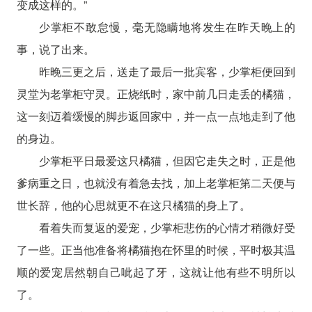
变成这样的。”
少掌柜不敢怠慢，毫无隐瞒地将发生在昨天晚上的
事，说了出来。
昨晚三更之后，送走了最后一批宾客，少掌柜便回到
灵堂为老掌柜守灵。正烧纸时，家中前几日走丢的橘猫，
这一刻迈着缓慢的脚步返回家中，并一点一点地走到了他
的身边。
少掌柜平日最爱这只橘猫，但因它走失之时，正是他
爹病重之日，也就没有着急去找，加上老掌柜第二天便与
世长辞，他的心思就更不在这只橘猫的身上了。
看着失而复返的爱宠，少掌柜悲伤的心情才稍微好受
了一些。正当他准备将橘猫抱在怀里的时候，平时极其温
顺的爱宠居然朝自己呲起了牙，这就让他有些不明所以
了。