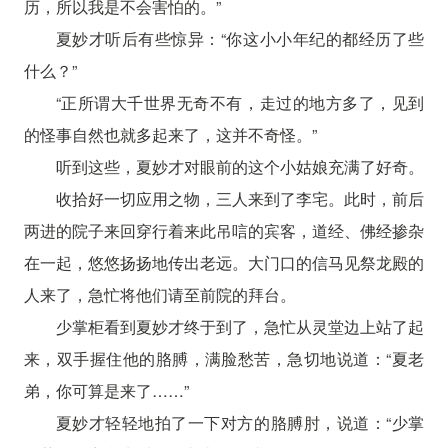
历，所以我是不会害怕的。”
夏妙才听后有些惊异：“你这小小年纪的都经历了些
什么？”
“正所谓大千世界无奇不有，走过的地方多了，见到
的怪事自然也就多起来了，这并不奇怪。”
听到这些，夏妙才对眼前的这个小姑娘充满了好奇。
收拾好一切应用之物，三人来到了李宅。此时，前后
两进的院子来回穿行着来此吊唁的宾客，道经、佛经掺杂
在一起，悠悠扬扬地传出老远。大门口的信马见祭龙殿的
人来了，急忙将他们请至前院的拜台。
少掌柜看到夏妙才终于到了，急忙从灵堂边上站了起
来，双手握住他的胳膊，满脸愁苦，急切地说道：“夏老
弟，你可算是来了……”
夏妙才轻轻地拍了一下对方的胳膊肘，说道：“少掌