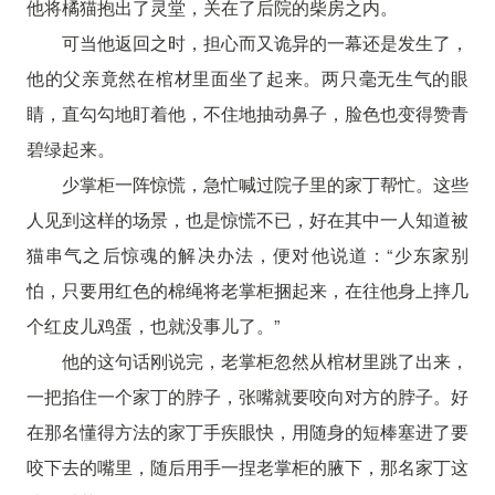
他将橘猫抱出了灵堂，关在了后院的柴房之内。
可当他返回之时，担心而又诡异的一幕还是发生了，
他的父亲竟然在棺材里面坐了起来。两只毫无生气的眼
睛，直勾勾地盯着他，不住地抽动鼻子，脸色也变得赞青
碧绿起来。
少掌柜一阵惊慌，急忙喊过院子里的家丁帮忙。这些
人见到这样的场景，也是惊慌不已，好在其中一人知道被
猫串气之后惊魂的解决办法，便对他说道：“少东家别
怕，只要用红色的棉绳将老掌柜捆起来，在往他身上摔几
个红皮儿鸡蛋，也就没事儿了。”
他的这句话刚说完，老掌柜忽然从棺材里跳了出来，
一把掐住一个家丁的脖子，张嘴就要咬向对方的脖子。好
在那名懂得方法的家丁手疾眼快，用随身的短棒塞进了要
咬下去的嘴里，随后用手一捏老掌柜的腋下，那名家丁这