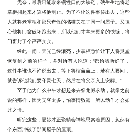
无奈，最后只能取来锁牲口的大铁链，硬生生地将老
掌柜捆起来才算将他制止。为了不让这件事传出去，这些
人就将老掌柜和那只奇怪的橘猫关在了同一间屋子。又担
心他将门窗破坏跑出来，所以他们才拿来更多的铁链，将
门窗封了个严严实实。
经此一闹，天光已经渐亮，少掌柜急忙让下人将灵堂
恢复到之前的样子，并对所有人说道：“都给我听好了，
这件事谁也不许说出去，等下将棺盖盖上，若有人要问，
就告诉他我们要守灵七天，然后在将父亲入土安葬。”
至于他为什么中午才想起来去祭龙殿求助，就像之前
说的那样，因为宾客太多，怕事情败露，所以动作才会如
此之慢。
听完这些，夏妙才正聚精会神地思索着原因，忽然有
个东西冲破了那间屋子的屋顶。