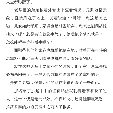
人全都吵醒了。
老掌柜的弟弟披着外套出来查看情况，见到这幅景
象，直接跪在了地上，哭着说道：“哥呀，您这是怎么
啦，儿女如此孝顺，家境也是相当殷实，您怎么能闹起惊
魂来了呢？若是有谁惹您生气了，给我拖个梦也就是了，
怎么能祸害这些后生呢？”
而那些其他的家眷也纷纷跪倒在地，对着正在打斗的
老掌柜不断地磕头，嘴里也都在念叨着好听的话。
就在这些人马上要顶不住的时候，那个家丁总算是找
齐东西回来了。一群人合力将红绳缠在了老掌柜的身上，
可是效果甚微，仅是让他的动作变得迟缓了一些而已。
那名家丁抄起手中的红皮鸡蛋就朝着老掌柜扔了过
去，这一下仍是毫无成效。不仅如此，还将他彻底激怒，
挥舞拳脚的力道变得比之前大了很多。