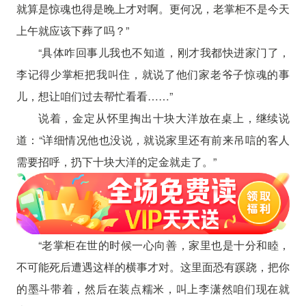
就算是惊魂也得是晚上才对啊。更何况，老掌柜不是今天
上午就应该下葬了吗？”
“具体咋回事儿我也不知道，刚才我都快进家门了，
李记得少掌柜把我叫住，就说了他们家老爷子惊魂的事
儿，想让咱们过去帮忙看看……”
说着，金定从怀里掏出十块大洋放在桌上，继续说
道：“详细情况他也没说，就说家里还有前来吊唁的客人
需要招呼，扔下十块大洋的定金就走了。”
“老掌柜在世的时候一心向善，家里也是十分和睦，
不可能死后遭遇这样的横事才对。这里面恐有蹊跷，把你
的墨斗带着，然后在装点糯米，叫上李潇然咱们现在就