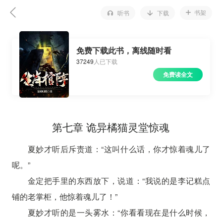
书架
听书
下载
免费下载此书，离线随时看
37249
人已下载
免费读全文
第七章 诡异橘猫灵堂惊魂
夏妙才听后斥责道：“这叫什么话，你才惊着魂儿了
呢。”
金定把手里的东西放下，说道：“我说的是李记糕点
铺的老掌柜，他惊着魂儿了！”
夏妙才听的是一头雾水：“你看看现在是什么时候，