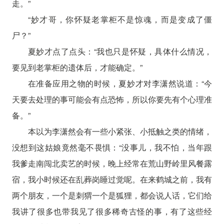
走。”
“妙才哥，你怀疑老掌柜不是惊魂，而是变成了僵
尸？”
夏妙才点了点头：“我也只是怀疑，具体什么情况，
要见到老掌柜的遗体后，才能确定。”
在准备应用之物的时候，夏妙才对李潇然说道：“今
天要去处理的事可能会有点恐怖，所以你要先有个心理准
备。”
本以为李潇然会有一些小紧张、小抵触之类的情绪，
没想到这姑娘竟然毫不畏惧：“没事儿，我不怕，当年跟
我爹走南闯北卖艺的时候，晚上经常在荒山野岭里风餐露
宿，我小时候还在乱葬岗睡过觉呢。在来鹤城之前，我有
两个朋友，一个是刺猬一个是狐狸，都会说人话，它们给
我讲了很多也带我见了很多稀奇古怪的事，有了这些经