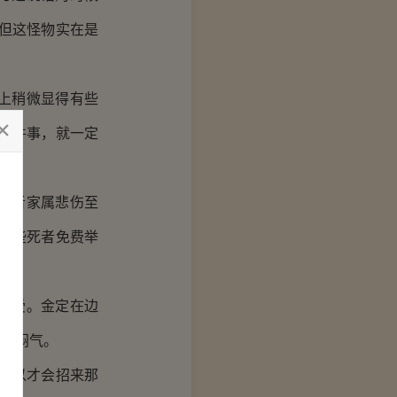
但这怪物实在是
上稍微显得有些
这件事，就一定
死者家属悲伤至
这些死者免费举
享受。金定在边
起了闷气。
所以才会招来那