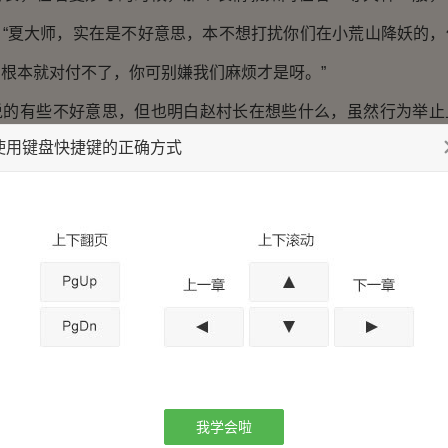
：“夏大师，实在是不好意思，本不想打扰你们在小荒山降妖的，
根本就对付不了，你可别嫌我们麻烦才是呀。”
有些不好意思，但也明白赵村长在想些什么，虽然行为举止
使用键盘快捷键的正确方式
话来，仍是铿锵有力：“赵村长说的哪里话，既然我们祭龙殿接了
何况小荒山上的妖物还未降服，我们怎么可能走呢。”
，赵村长的心里就更加踏实了。夏妙才环顾四周，看到那些
万分惋惜，对村长再次说道：“等降服了小荒山上的妖物，我会为
，让他们的亡灵早入轮回不再受苦。”
大加赞扬，夸赞之词犹如滔滔江水奔腾入耳，让夏妙才十分
眼色，意思是让他多少收一些钱，却并未得到认同，只好独自生
夏妙才对闷闷不乐的金定说道：“这里邪气刚散，正气不足，
我学会啦