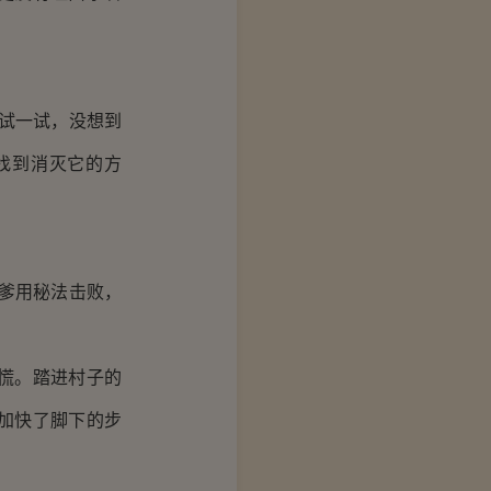
试一试，没想到
找到消灭它的方
爹用秘法击败，
慌。踏进村子的
加快了脚下的步