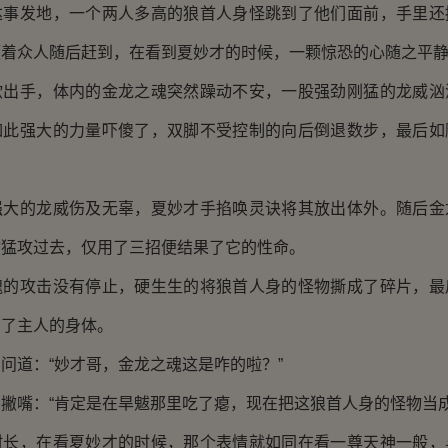
发地，一个两人多高的狼首人身怪跳到了他们面前，手里还
领着众人随后赶到，在看到夏妙才的时候，一颗惊恐的心随之平
手，体内的金龙之魂突然躁动不安，一股强劲刚猛的龙威汹
如此强大的力量吓傻了，双脚不受控制的向后倒退数步，最后如
的龙威伤及无辜，夏妙才手掐唤灵诀将其放出体外。随后金
物猛攻过去，仅用了三招便结果了它的性命。
攻击没有停止，硬生生的将狼首人身的怪物撕成了碎片，最
到了主人的身体。
道：“妙才哥，金龙之魂这是咋的啦？”
嘴：“肯定是在旱魃那里吃了瘪，现在把这狼首人身的怪物当成
，在看夏妙才的时候，那个表情就如同在看一尊天神一般，