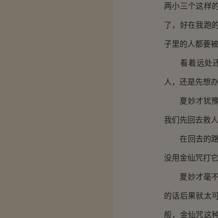
两小三个这样
了，好在我跑
子里的人都要被
看着远处还在
人，还是先想办
夏妙才犹豫了
我们先回去救人
在回去的路上
没用金仙咒打它
夏妙才毫不犹
的话后果就太
般，金仙咒这