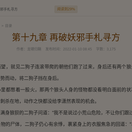
阅读到29%
妖邪手札寻方
>
目录
第十九章 再破妖邪手札寻方
作者：
龙啸归鞘
发布时间：
2022-01-10 08:45
字数：
3,175
，就见二狗子连滚带爬的朝他们跑了过来，身后还有两个狼
顺势而动，将二狗子挡在身后。
都憋着一股火，那两个狼头人身的怪物都没看明白面前的状
剑刺杀在地，动作之快都没给李潇然表现的机会。
身狼狈的二狗子问道：“我不是说过小荒山危险，不让你们跟过
的尸体，二狗子仍心有余悸，裹紧身上的衣服焦急的回道：“