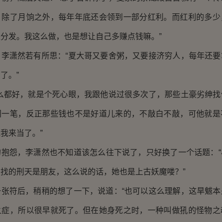
，除了月饷之外，每年年底还会领到一部分红利。而红利的多少
分发。我这么做，也是想让自己多赚点钱嘛。”
潇然若有所思：“夏大哥又要舍粥，又要接济穷人，每年还要
了。”
都好，就是个死心眼，我跟他说过很多次了，那些土豪劣绅找
门一笔，反正那些钱也不是好道儿来的，不敲白不敲，可他就是
我来当了。”
怨，李潇然也不知道该怎么往下说了，只好换了一个话题：“
找的刑天是朋友，这么说的话，她也是上古妖魔喽？”
符后，稍稍的想了一下，说道：“也可以这么理解，这旱魃本
之症，所以很早就死了。但在她身死之时，一种叫做犼的怪物之