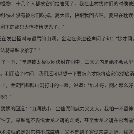
的怪物，十几个人都被它们给害死了。我在出村找你们的时候被
的够快才没有被它们吃掉。夏大师，快跟我回去吧，要是在耽误
剩下的那只大怪物给吃光了。”
发出怪叫与谩骂的山洞，金定在旁边轻声问了句：“妙才哥
法将旱魃收拾了？”
一下：“旱魃被太极罗网诀封在洞中，三天之内是绝不会从里
。利用这个时间，我们还可以想一下要怎么才能将这家伙彻底消
，金定回想起山洞打斗的一幕，说道：“妙才哥，刚才那么好
呀？”
豫的回道：“山洞狭小，金仙咒的威力又太大，我怕一不留神
可怕了。旱魃毫不畏惧金龙之魂的龙威，甚至金龙之魂在它面前
种术法就必定对它构不成威胁，又不是到了穷途末路之际，我就