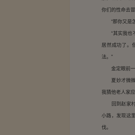
你们的性命去冒
“那你又是怎
“其实我也不
居然成功了。
法。”
金定眼前一亮
夏妙才微微摇
我猜他老人家应
回到赵家村，
小路，发现这
伐。