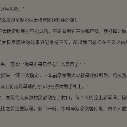
这种风险。”
么发现旱魃能被太极罗网诀封住的呢？”
太确定到底能不能成功，只是看到它害怕镇尸符，就打算让你
但太极罗网诀的效果只能维持三天，所以我们必须在三天之内
，问道：“你是不是已经有什么眉目了？”
头：“还不太确定，十年前祭龙殿大火就是此妖所为，后被我
该会将击败旱魃的方法记在祭龙殿手札上。”
发现绝大多数村民都站在了村口，每个人的脸上都写满了惊
里比之前还要狼藉，侧耳一听，惨叫与狼嚎交替传来，四个人便