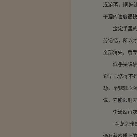
近游荡，顺势
干涸的速度很快
金定手里的符
分记忆，所以
全部消失，后专
似乎是说累了
它早已修得不
劫，旱魃就以
说，它能跟刑天
李潇然再次问
“金龙之魂是
俩有着本质上的