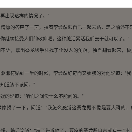
取二十四张驱邪符，按照八卦之位贴在村子四周，这样用不了多
再出现这样的情况了。”
愿的答应了一声，拉着李潇然跟自己一起去贴，走之前还不忘
你继续接受人们的敬仰吧，这种脏活累活我们去干就可以了。”
语，拿出祭龙殿手札找了个没人的角落，独自翻看起来，极
邪符贴到一半的时候，李潇然好奇而又腼腆的对他说道：“我
知道该不该问。”
的说道：“咱们之间没什么不能问的。”
顿了一下，问道：“我怎么感觉这祭龙殿不像是夏大哥的，
，随后笑道：“忘了告诉你了，夏家的祭龙殿自古就有一个传