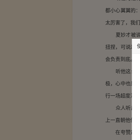
都小心翼翼的
太厉害了，我们
夏妙才被说的
扭捏，可说起
会负责到底。更
听他这么一说
极，心中也是
行一场超度法会
众人听后对其
上一直朝他使
在夸赞声中，