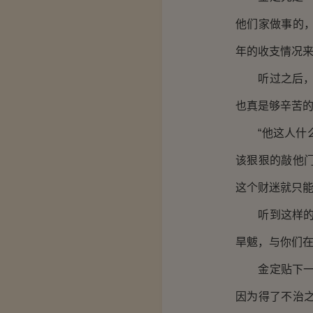
他们家做事的
年的收支情况来
听过之后，李
也真是够辛苦的
“他这人什么
该狠狠的敲他
这个财迷就只能
听到这样的抱
旱魃，与你们在
金定贴下一张
因为得了不治