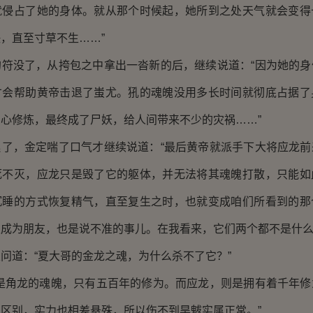
就侵占了她的身体。就从那个时候起，她所到之处天气就会变得
，直至寸草不生……”
没了，从挎包之中拿出一沓新的后，继续说道：“因为她的身
才会帮助黄帝击退了蚩尤。犼的魂魄没用多长时间就彻底占据了
心修炼，最终成了尸妖，给人间带来不少的灾祸……”
，金定喘了口气才继续说道：“最后黄帝就派手下大将应龙前
死不灭，应龙只是毁了它的躯体，并无法将其魂魄打散，只能如
沉睡的方式恢复精气，直至复生之时，也就变成咱们所看到的那
成为朋友，也是说不准的事儿。在我看来，它们两个都不是什么
道：“夏大哥的金龙之魂，为什么杀不了它？”
角龙的魂魄，只有五百年的修为。而应龙，则是拥有着千年修
区别，实力也相差悬殊，所以伤不到旱魃实属正常。”