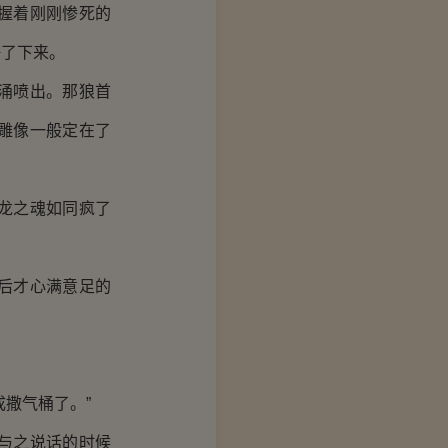
握着刚刚惨死的
静了下来。
涌喷出。那狼首
雕像一般定在了
龙之魂如同疯了
后才心满意足的
撒气桶了。”
与之说话的时候