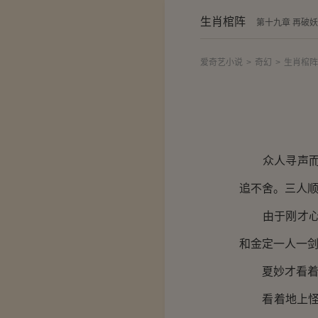
生肖棺阵
第十九章 再破
爱奇艺小说
>
奇幻
>
生肖棺阵
众人寻声而望
追不舍。三人
由于刚才心里
和金定一人一
夏妙才看着满
看着地上怪物