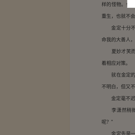
样的怪物。你
重生，也就不会
金定十分不情
命我的大善人，
夏妙才笑而不
着相应对策。
就在金定的驱
不明白，但又不
金定毫不迟疑
李潇然稍微停
呢？”
金定先是一愣