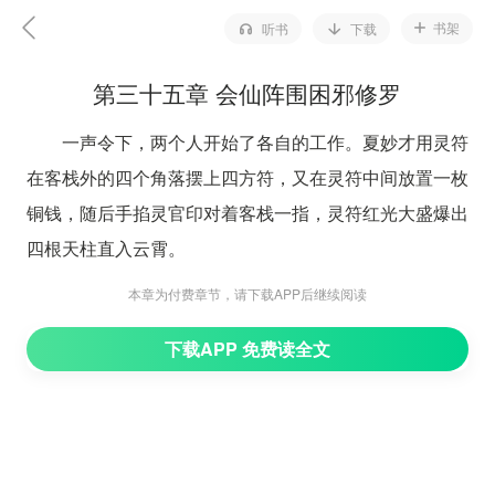
书架
听书
下载
第三十五章 会仙阵围困邪修罗
一声令下，两个人开始了各自的工作。夏妙才用灵符
在客栈外的四个角落摆上四方符，又在灵符中间放置一枚
铜钱，随后手掐灵官印对着客栈一指，灵符红光大盛爆出
四根天柱直入云霄。
金定弹开墨斗盒，墨斗线穿过摄灵符钉在天柱之上，
本章为付费章节，请下载APP后继续阅读
不多时三张大网编织完成，封住客栈的三个方向，只留一
下载APP 免费读全文
面不动，作为缺口，以供误入阵法的游魂散灵逃走之用。