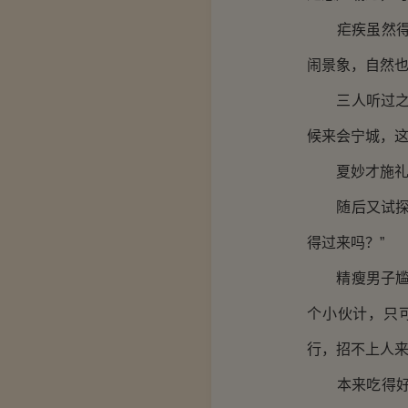
疟疾虽然得到
闹景象，自然
三人听过之后
候来会宁城，这
夏妙才施礼道
随后又试探性
得过来吗？”
精瘦男子尴尬
个小伙计，只
行，招不上人来
本来吃得好好