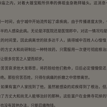
寺庙之内，对着大雄宝殿所供奉的佛祖金身跪拜磕头。这消息
时间，会宁城中开始流传起了虐疾病，由于传播速度太快，
一半的人感染此病。无论是洋医院还是医馆郎中，对这一情况均
时间里，因此病离世的就多达千人，搞得城中百姓人心惶惶
寺的方丈大和尚研制出一种特效药，只需服用一次便可彻底根治
，让很多穷苦之人望而却步。
苦哀求他大发慈悲，将药赊给他们救命，日后必定慢慢偿还
拒绝。那些穷苦百姓，只得在病痛的折磨之中悲惨离世。
果有富户人家找到了他，虽然被感染的疟疾得到了根治，但
除了方丈大和尚无人能够治好的那种。这些富户在金佛寺花掉的
可也没有其他办法，只能忍痛掏钱。