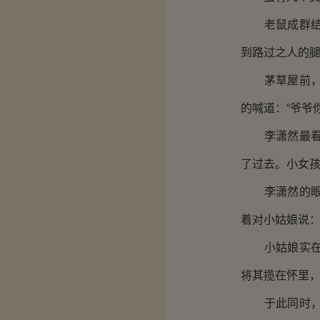
老鼠成群结队
到路过之人的
茅草屋前，一
的喊道：“爷爷
李潇然最看不
了过去。小女孩
李潇然的眼泪
着对小姑娘说：
小姑娘实在是
将其揽在怀里
于此同时，他