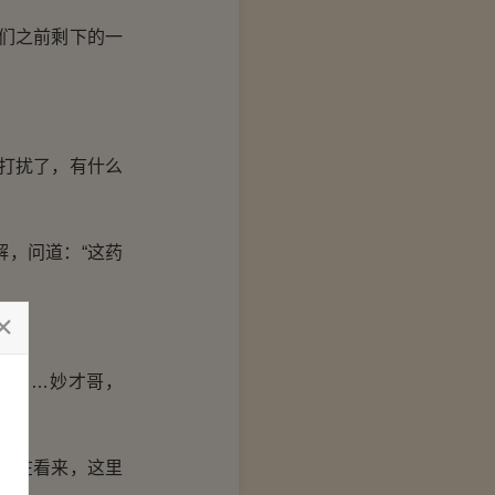
们之前剩下的一
打扰了，有什么
，问道：“这药
粉……妙才哥，
现在看来，这里