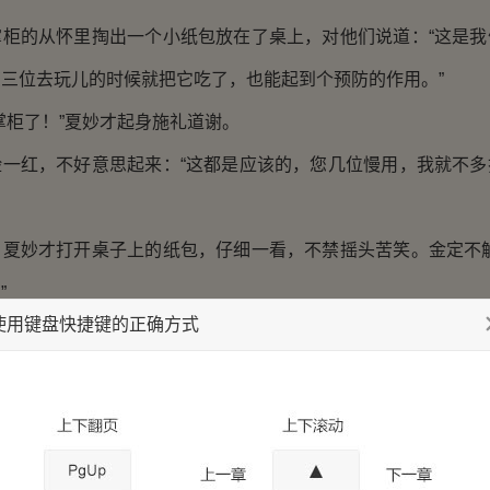
的从怀里掏出一个小纸包放在了桌上，对他们说道：“这是我
三位去玩儿的时候就把它吃了，也能起到个预防的作用。”
柜了！”夏妙才起身施礼道谢。
红，不好意思起来：“这都是应该的，您几位慢用，我就不多
妙才打开桌子上的纸包，仔细一看，不禁摇头苦笑。金定不解
”
使用键盘快捷键的正确方式
到他的面前：“你自己看看吧。”
，在鼻子底下闻了一闻，随之瞪大双眼惊讶的说道：“驱邪
不要声张：“听到鼠群拜庙和疟疾泛滥的时候我就觉得奇怪，