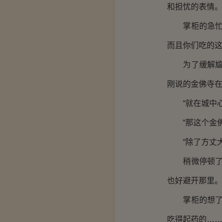
和担忧的表情
掌柜的急忙说
而且你们吃的这
为了缓解尴尬
刚说的金佛寺在
“就在城中心
“那这个金佛
“除了方丈大
稍微停顿了一
也好避开那里。
掌柜的想了一
吃得起药的……