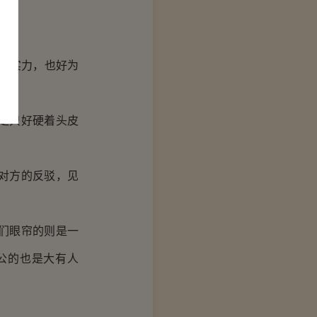
的实力，也好为
定只好硬着头皮
对方的反驳，见
们眼帘的则是一
公的也是大有人