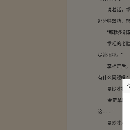
说着话，掌柜
部分特效药，您
“那就多谢掌
掌柜的老脸一
尽管招呼。”
掌柜走后，夏
有什么问题吗？
夏妙才将药推
金定拿起纸包
这……”
夏妙才示意他