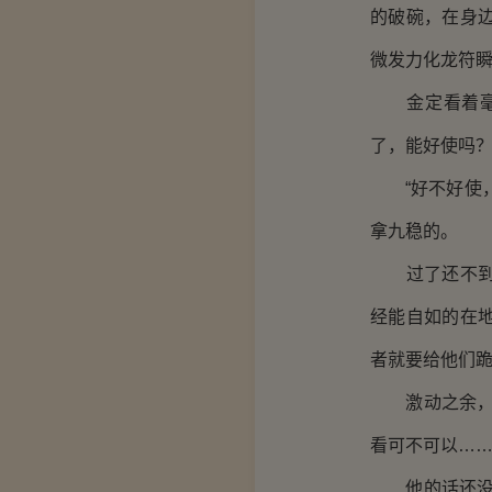
的破碗，在身
微发力化龙符
金定看着毫无
了，能好使吗？
“好不好使，
拿九稳的。
过了还不到半
经能自如的在
者就要给他们
激动之余，老
看可不可以……
他的话还没说