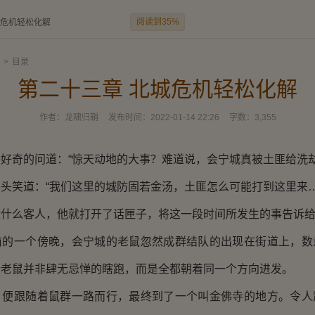
阅读到35%
城危机轻松化解
>
目录
第二十三章 北城危机轻松化解
作者：
龙啸归鞘
发布时间：
2022-01-14 22:26
字数：
3,355
奇的问道：“惊天动地的大事？难道说，会宁城真被土匪给洗劫
笑道：“我们这里的城防固若金汤，土匪怎么可能打到这里来…
么客人，他就打开了话匣子，将这一段时间所发生的事告诉给
一个傍晚，会宁城的老鼠忽然成群结队的出现在街道上，数
些老鼠并非肆无忌惮的瞎跑，而是全都朝着同一个方向进发。
跟随着鼠群一路而行，最终到了一个叫金佛寺的地方。令人