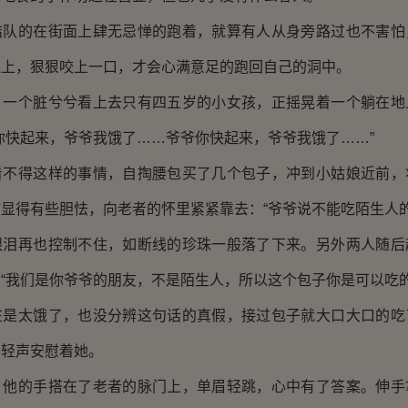
的在街面上肆无忌惮的跑着，就算有人从身旁路过也不害怕
腿上，狠狠咬上一口，才会心满意足的跑回自己的洞中。
个脏兮兮看上去只有四五岁的小女孩，正摇晃着一个躺在地
你快起来，爷爷我饿了……爷爷你快起来，爷爷我饿了……”
得这样的事情，自掏腰包买了几个包子，冲到小姑娘近前，
显得有些胆怯，向老者的怀里紧紧靠去：“爷爷说不能吃陌生人的
再也控制不住，如断线的珍珠一般落了下来。另外两人随后
“我们是你爷爷的朋友，不是陌生人，所以这个包子你是可以吃的
太饿了，也没分辨这句话的真假，接过包子就大口大口的吃
，轻声安慰着她。
的手搭在了老者的脉门上，单眉轻跳，心中有了答案。伸手