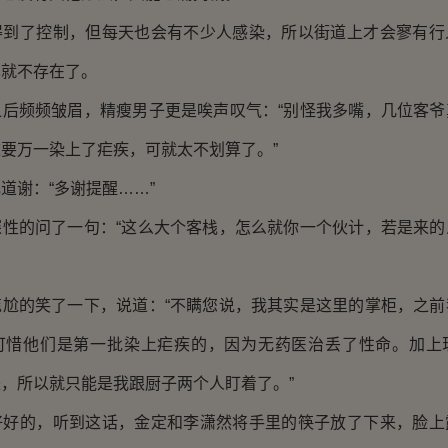
了控制，但每天也会有不少人感染，所以街道上才会寥有行
也就不存在了。
频频皱眉，精瘦男子更是唉声叹气：“别怪我多嘴，几位客爷
要万一染上了疟疾，可就太不划算了。”
谢：“多谢提醒……”
的问了一句：“这么大个客栈，怎么就你一个伙计，若是来的
的笑了一下，说道：“不瞒您说，我其实是这里的掌柜，之前
可惜他们是第一批染上疟疾的，因为无药医治丢了性命。加上
，所以就只能是我跟厨子两个人盯着了。”
的，听到这话，金定和李潇然将手里的筷子放了下来，脸上