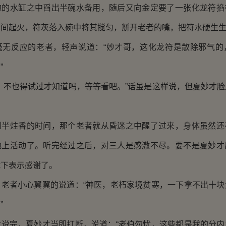
边的水缸之中舀出半碗水备用，随后又向金定要了一张化龙符掐
瞬间起火，符灰落入碗中将其搅匀，掰开老者的嘴，把符水硬生
反应的老者，轻声说道：“妙才哥，这化龙符是散除邪气的
”
不也得试过才知道吗，等等看吧。”话虽是这样说，但夏妙才脸
炷香的时间，那个老者就从昏迷之中醒了过来，身体虽然还
地上活动了。听完经过之后，对三人是感激不尽。要不是夏妙才
跪下表示感谢了。
者小心翼翼的说道：“神医，老朽家境贫寒，一下拿不出十块
”
完，夏妙才当即打断，说道：“老伯勿忧，这些都是我的分内