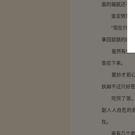
面的猫腻还不小
金定依然惊讶
“现在只是猜
拿回鼠骸的时候
虽然有些犹豫
答应下来。
夏妙才担心李
执拗不过只好
吃完了饭，将
副人人自危的
在。
虽有几个卖吃