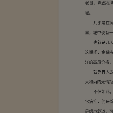
老鼠，竟然在
城。
几乎是在同一
里，城中便有
也就是几天的
这期间，金佛
洋的高昂价格
就算有人去苦
大和尚的无情
不仅如此，如
它病症，仍是
是怨声载道，