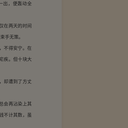
一出，便轰动全
仅在两天的时间
是束手无策。
，不得安宁。在
疟疾。但十块大
，却遭到了方丈
总会再沾染上其
钱不计其数，虽