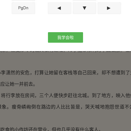
呢。”
的问道：“照你这么说，他们得的不是疟疾？”
测，等下去北城看看就知道了。顺便还可以摸一下那个大和尚
我学会啦
做些准备。”
，但夏妙才的话又很有道理，为了能够顺利的拿回鼠骸，金
潇然的安危，打算让她留在客栈等自己回来，却不想遭到了
答应让她一并前去。
行李放在房间，三个人便快步赶往北城。到了地方，映入他
景象。瘦骨嶙峋倒在路边的人比比皆是，哭天喊地抱怨世道不
食的小作坊还在营业，但也几乎没有什么客人。