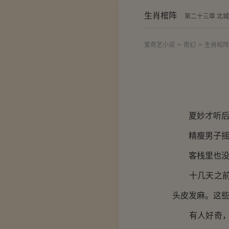
生肖棺阵
第二十三章 北
爱奇艺小说
>
奇幻
>
生肖棺阵
夏妙才听后好
精瘦男子摇头
客栈里也没什
十几天之前的
头皮发麻。这
有人好奇，便