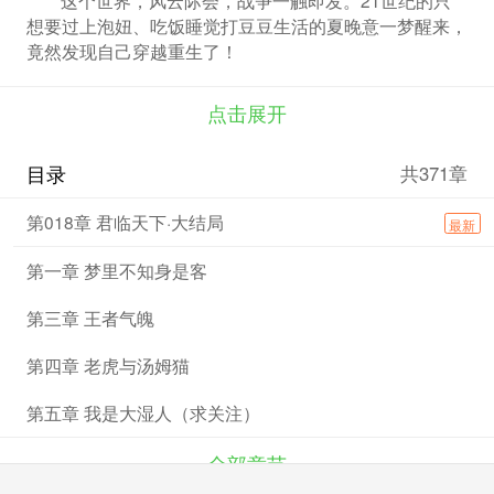
想要过上泡妞、吃饭睡觉打豆豆生活的夏晚意一梦醒来，
竟然发现自己穿越重生了！
这里，竟是唐朝覆灭两百年后的异世古代！在没有后
世史料供他逢凶化吉的世界里，且看他是如何横扫各路美
点击展开
女，各路BOSS，扒开历史迷雾，力挽狂澜，成为一代霸
主的！
目录
共371章
******
本书已经完本，各位放心宰！同时欢迎给位加入公子
第018章 君临天下·大结局
最新
的书友群：572849153。
第一章 梦里不知身是客
第三章 王者气魄
第四章 老虎与汤姆猫
第五章 我是大湿人（求关注）
全部章节