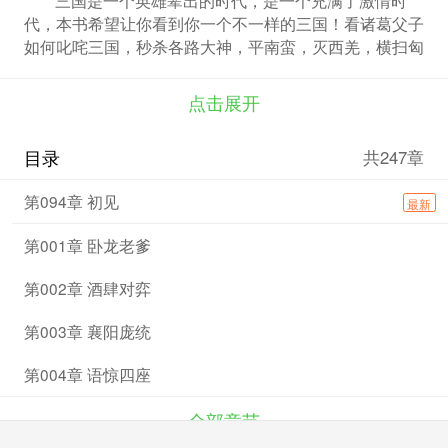
代，本书希望让你看到你一个不一样的三国！看诸葛父子
如何叱咤三国，秒杀各路大神，平南蛮，灭西羌，横扫匈
奴，统帅强大的蜀国骑兵，扬鞭西域，跃马中原，兵锋所
向，谁与争锋？蜀汉威武，诸葛威武！一切尽在《卧龙是
点击展开
我爹》中，尽请期待！
1、如果亲们觉得好，请点击一下<加入书架>！
目录
共247章
2、本书的群已经建立，欢迎加入！群号：2816、
398、17
第094章 初见
最新
3、每天早上6：00更新一章。敬请期待！绝不断
更！
第001章 卧龙老爹
第002章 酒肆对弈
第003章 襄阳庞统
第004章 语惊四座
全部章节