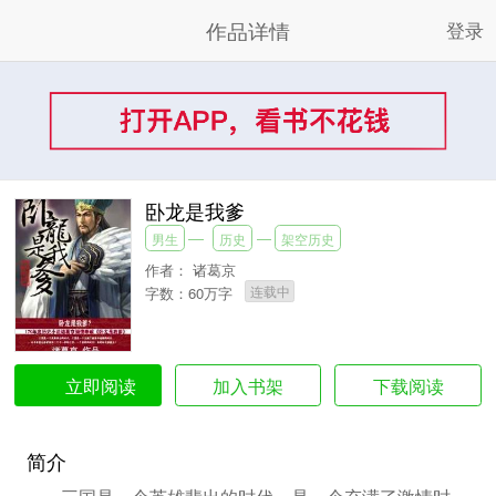
作品详情
登录
卧龙是我爹
男生
历史
架空历史
作者：
诸葛京
连载中
字数：60万字
加入书架
下载阅读
立即阅读
简介
三国是一个英雄辈出的时代，是一个充满了激情时