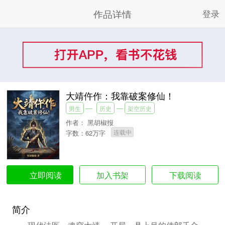
作品详情
登录
大靖仵作：我靠破案修仙！
男生
历史
架空历史
作者：
黑胡椒报
连载中
字数：62万字
加入书架
下载阅读
立即阅读
简介
现代法医，魂穿大靖。 开局一具上吊的侍郎千金，