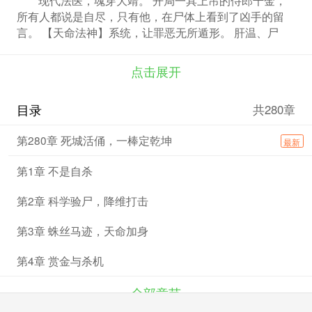
所有人都说是自尽，只有他，在尸体上看到了凶手的留
言。 【天命法神】系统，让罪恶无所遁形。 肝温、尸
斑、骨骼伤，每一处细节都是通往真相的阶梯。 诡异的
连环血案，牵出朝堂深处的惊天阴谋；腐朽的王权背后，
点击展开
是仙魔在人间落子。 当凡间的律法无法惩戒元凶，顾长
安决定——以我手中刀，行我心中法！
目录
共280章
第280章 死城活俑，一棒定乾坤
最新
第1章 不是自杀
第2章 科学验尸，降维打击
第3章 蛛丝马迹，天命加身
第4章 赏金与杀机
全部章节