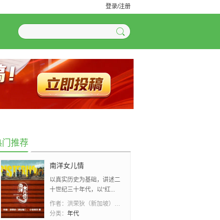
登录/注册
热门推荐
南洋女儿情
以真实历史为基础，讲述二
十世纪三十年代，以“红...
作者：
洪荣狄（新加坡）、 小吉祥天
分类：
年代