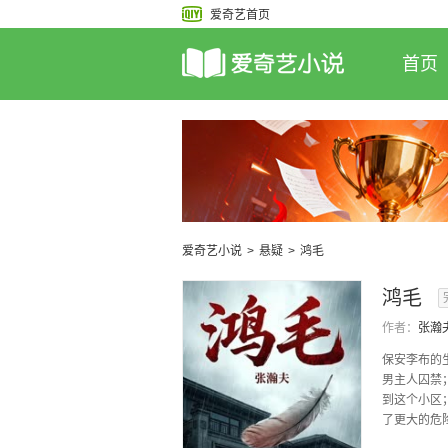
爱奇艺首页
首页
爱奇艺小说
>
悬疑
>
鸿毛
鸿毛
作者：
张瀚
保安李布的
男主人囚禁
到这个小区
了更大的危险