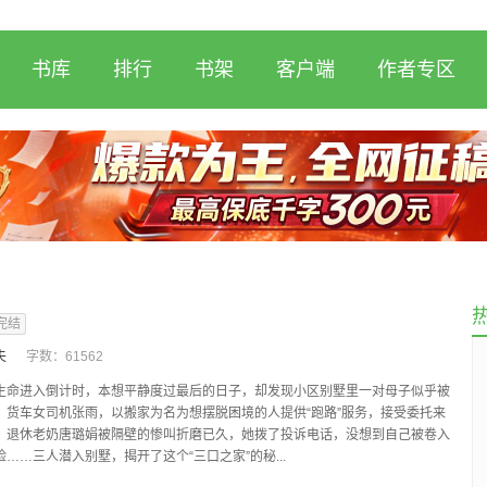
书库
排行
书架
客户端
作者专区
完结
夫
字数：
61562
生命进入倒计时，本想平静度过最后的日子，却发现小区别墅里一对母子似乎被
；货车女司机张雨，以搬家为名为想摆脱困境的人提供“跑路”服务，接受委托来
；退休老奶唐璐娟被隔壁的惨叫折磨已久，她拨了投诉电话，没想到自己被卷入
……三人潜入别墅，揭开了这个“三口之家”的秘...