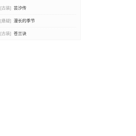
[古装]
芸汐传
[悬疑]
漫长的季节
[古装]
苍兰诀