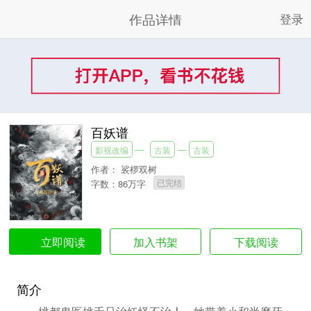
作品详情
登录
百妖谱
影视改编
古装
古装
作者：
裟椤双树
已完结
字数：86万字
加入书架
下载阅读
立即阅读
简介
桃都鬼医桃夭只治妖怪不治人，她带着小和尚磨牙一