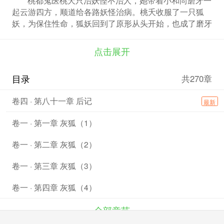
起云游四方，顺道给各路妖怪治病。桃夭收服了一只狐
妖，为保住性命，狐妖回到了原形从头开始，也成了磨牙
的跟班狐狸滚滚。两人一狐，加上她们的老邻居蛇妖柳公
子，结伴而行，在这妖怪横行、惊险重重，却又让人眷念
点击展开
的人间大显神通，为周围的妖怪治疗各种疑难杂症，也为
这些妖怪周围的人类排忧解难。
目录
共270章
卷四 · 第八十一章 后记
最新
卷一 · 第一章 灰狐（1）
卷一 · 第二章 灰狐（2）
卷一 · 第三章 灰狐（3）
卷一 · 第四章 灰狐（4）
全部章节