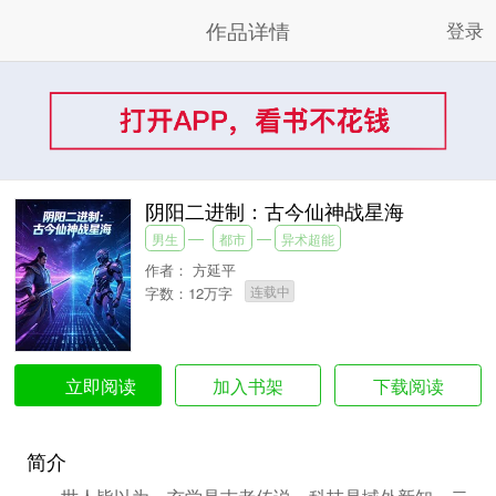
作品详情
登录
阴阳二进制：古今仙神战星海
男生
都市
异术超能
作者：
方延平
连载中
字数：12万字
加入书架
下载阅读
立即阅读
简介
世人皆以为，玄学是古老传说，科技是域外新知，二