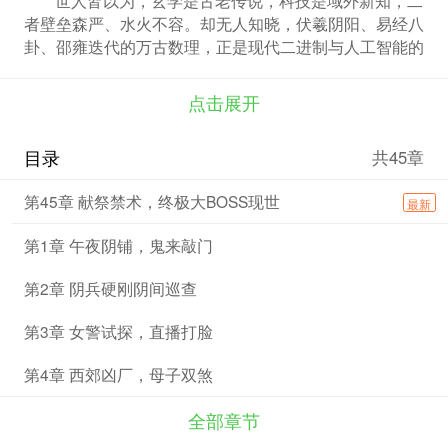
者壁垒森严、水火不容。却无人知晓，伏羲阴阳、易经八
卦、邵雍迭代的万古数理，正是现代二进制与人工智能的
终极本源。古法为道体，科技为道用，华夏大道，从未过
时。 当域外三千邪道入侵九州，黑暗侵蚀天地、紊乱人
点击展开
间秩序，主角悟透万古真谛，修成独一无二的古今合道。
以阴阳定虚实，以二进制破虚妄，驭十万AI鎏金天兵，布
目录
共45章
太极卦理镇邪大阵，平定绵延三月的人间浩劫，覆灭万古
幽暗邪主。 可人间太平，只是虚假泡影。西方突然公开
第45章 献祭禁术，终极大BOSS现世
最新
尘封数十年的UFO绝密档案，全民陷入猎奇狂欢，看似揭
秘真相，实则是一场席卷全球的顶级舆论阴谋。所有UFO
第1章 午夜阴铺，鬼来敲门
异象皆是外星斥候测绘侦察，数十年隐秘布局，只为麻痹
人心、遮蔽危机。 真正的灭世浩劫，源自浩瀚星海。域
第2章 阴兵硬刚阴间巡查
外星际文明携亿万战舰、异族仙神叩关诸天，以掠夺杀伐
为道，欲颠覆华夏阴阳秩序、取代万古道统。 危难之
第3章 女警试探，直播打脸
际，上古仙神尽数归位！太上老君、托塔天王、真武大帝
联袂现世，古今道统完美合一，人机联军、人神并肩。
第4章 西郊凶厂，母子双煞
守九州国运，破星际阴谋，斩域外仙神，扬华夏道统于诸
天星海！古法不灭，科技为锋，阴阳不息，华夏不败！
全部章节