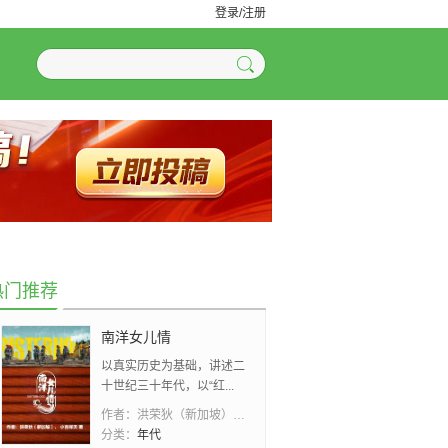
登录/注册
热门推荐
南洋女儿情
以真实历史为基础，讲述二
十世纪三十年代，以“红...
作者：
洪荣狄（新加坡）、 小吉祥天
分类：
年代