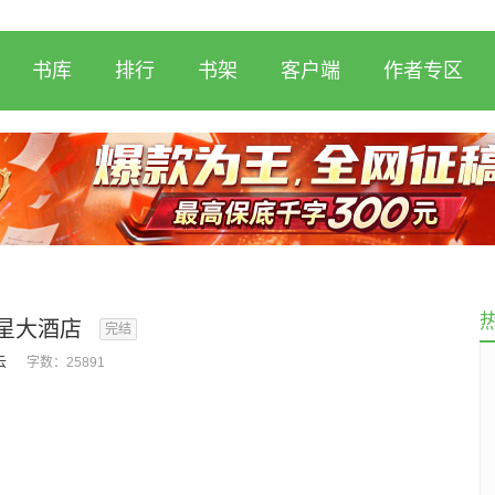
书库
排行
书架
客户端
作者专区
星大酒店
完结
云
字数：
25891