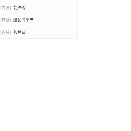
[古装]
芸汐传
[悬疑]
漫长的季节
[古装]
苍兰诀