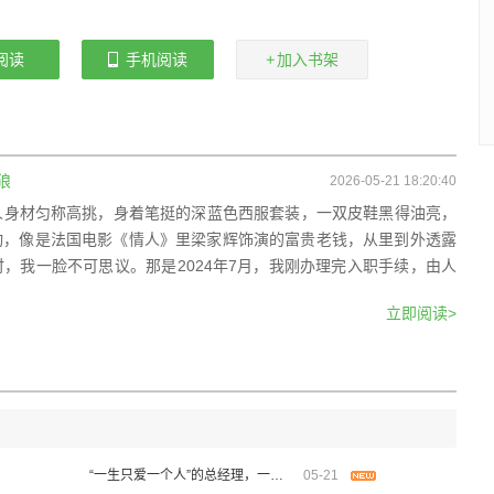
阅读
手机阅读
加入书架
狼
2026-05-21 18:20:40
个男人身材匀称高挑，身着笔挺的深蓝色西服套装，一双皮鞋黑得油亮，
动，像是法国电影《情人》里梁家辉饰演的富贵老钱，从里到外透露
，我一脸不可思议。那是2024年7月，我刚办理完入职手续，由人
立即阅读>
“一生只爱一个人”的总经理，一条办公室之狼
05-21