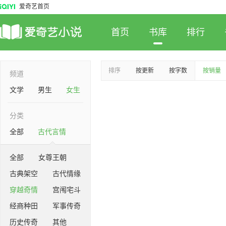
爱奇艺首页
首页
书库
排行
排序
按更新
按字数
按销量
频道
文学
男生
女生
分类
全部
古代言情
全部
女尊王朝
古典架空
古代情缘
穿越奇情
宫闱宅斗
经商种田
军事传奇
历史传奇
其他