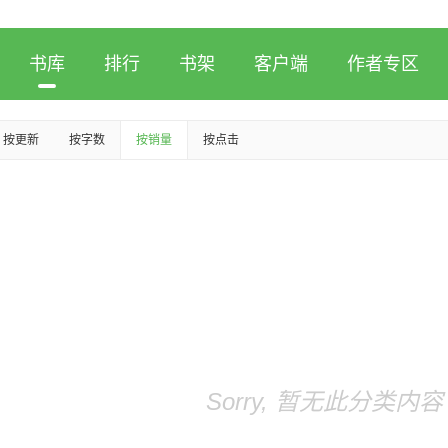
书库
排行
书架
客户端
作者专区
按更新
按字数
按销量
按点击
Sorry, 暂无此分类内容