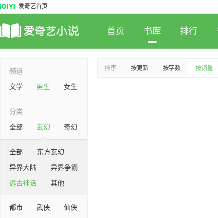
爱奇艺首页
首页
书库
排行
排序
按更新
按字数
按销量
频道
文学
男生
女生
分类
全部
玄幻
奇幻
全部
东方玄幻
异界大陆
异界争霸
远古神话
其他
都市
武侠
仙侠