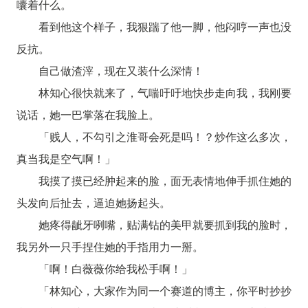
囔着什么。
看到他这个样子，我狠踹了他一脚，他闷哼一声也没
反抗。
自己做渣滓，现在又装什么深情！
林知心很快就来了，气喘吁吁地快步走向我，我刚要
说话，她一巴掌落在我脸上。
「贱人，不勾引之淮哥会死是吗！？炒作这么多次，
真当我是空气啊！」
我摸了摸已经肿起来的脸，面无表情地伸手抓住她的
头发向后扯去，逼迫她扬起头。
她疼得龇牙咧嘴，贴满钻的美甲就要抓到我的脸时，
我另外一只手捏住她的手指用力一掰。
「啊！白薇薇你给我松手啊！」
「林知心，大家作为同一个赛道的博主，你平时抄抄