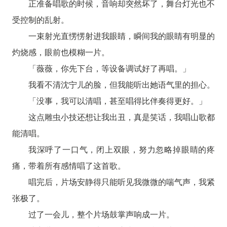
正准备唱歌的时候，音响却突然坏了，舞台灯光也不
受控制的乱射。
一束射光直愣愣射进我眼睛，瞬间我的眼睛有明显的
灼烧感，眼前也模糊一片。
「薇薇，你先下台，等设备调试好了再唱。」
我看不清沈宁儿的脸，但我能听出她语气里的担心。
「没事，我可以清唱，甚至唱得比伴奏得更好。」
这点雕虫小技还想让我出丑，真是笑话，我唱山歌都
能清唱。
我深呼了一口气，闭上双眼，努力忽略掉眼睛的疼
痛，带着所有感情唱了这首歌。
唱完后，片场安静得只能听见我微微的喘气声，我紧
张极了。
过了一会儿，整个片场鼓掌声响成一片。