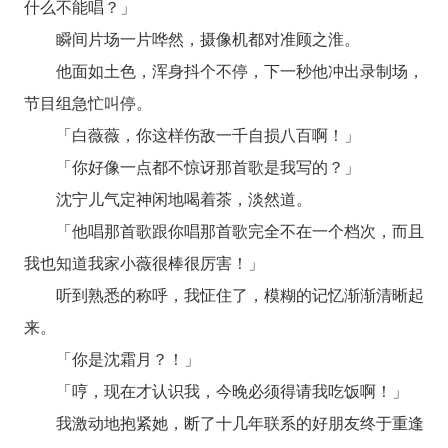
什么不能唱？」
瞬间片场一片哗然，摄像机都对准顾之淮。
他面如土色，浑身抖个不停，下一秒他冲出录制场，
节目组急忙叫停。
「白薇薇，你这样伤敌一千自损八百啊！」
「你好像一点都不惊讶那首歌是我写的？」
沈宁儿气定神闲地喝着茶，淡然道。
「他唱那首歌跟你唱那首歌完全不在一个档次，而且
我也知道我家小薇很棒很厉害！」
听到熟悉的称呼，我怔住了，模糊的记忆渐渐清晰起
来。
「你是沈霜月？！」
「哼，现在才认识我，今晚必须得请我吃饭啊！」
我激动地抱紧她，断了十几年联系的好朋友终于重逢