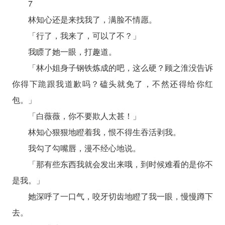
7
林知心还是来找我了，满脸不情愿。
「行了，我来了，可以了不？」
我瞟了她一眼，打趣道。
「林小姐身子钢铁炼成的吧，这么硬？顾之淮没告诉
你得下跪跟我道歉吗？磕头就免了，不然还得给你红
包。」
「白薇薇，你不要欺人太甚！」
林知心狠狠地瞪着我，恨不得生吞活剥我。
我勾了勾嘴唇，漫不经心地说。
「那有些东西我就会发出来哦，到时候难看的是你不
是我。」
她深呼了一口气，咬牙切齿地瞪了我一眼，慢慢蹲下
去。