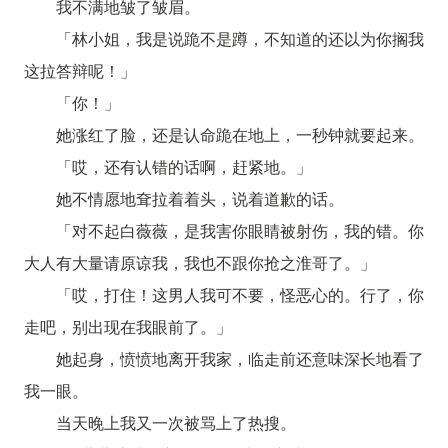
我不满地皱了皱眉。
「林小姐，我是说跪不是蹲，不知道的还以为你搁我
这拉答辩呢！」
「你！」
她涨红了脸，还是认命跪在地上，一秒钟就要起来。
「哎，还有认错的话啊，赶紧地。」
她不情愿地耷拉着着头，说着道歉的话。
「对不起白薇薇，是我害你眼睛被射伤，我的错。你
大人有大量请原谅我，我也不跟你抢之淮哥了。」
「哎，打住！这男人我可不要，怪恶心的。行了，你
走吧，别出现在我眼前了。」
她起身，愤愤地离开我家，临走前还意味深长地看了
我一眼。
当天晚上我又一次被骂上了热搜。