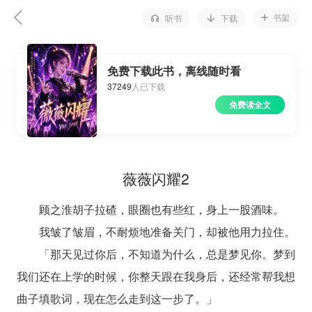
书架
听书
下载
免费下载此书，离线随时看
37249
人已下载
免费读全文
薇薇闪耀2
顾之淮胡子拉碴，眼圈也有些红，身上一股酒味。
我皱了皱眉，不耐烦地准备关门，却被他用力拉住。
「那天见过你后，不知道为什么，总是梦见你。梦到
我们还在上学的时候，你整天跟在我身后，还经常帮我想
曲子填歌词，现在怎么走到这一步了。」