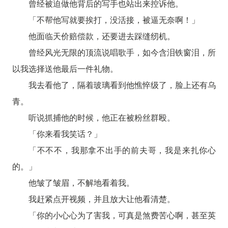
曾经被迫做他背后的写手也站出来控诉他。
「不帮他写就要挨打，没活接，被逼无奈啊！」
他面临天价赔偿款，还要进去踩缝纫机。
曾经风光无限的顶流说唱歌手，如今含泪铁窗泪，所
以我选择送他最后一件礼物。
我去看他了，隔着玻璃看到他憔悴级了，脸上还有乌
青。
听说抓捕他的时候，他正在被粉丝群殴。
「你来看我笑话？」
「不不不，我那拿不出手的前夫哥，我是来扎你心
的。」
他皱了皱眉，不解地看着我。
我赶紧点开视频，并且放大让他看清楚。
「你的小心心为了害我，可真是煞费苦心啊，甚至英