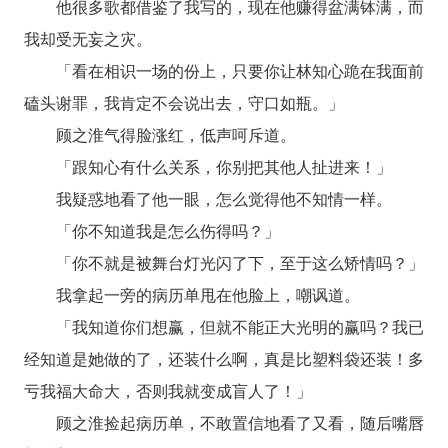
他很多歌都借鉴了我写的，现在他赚得盆满钵满，而
我却受无妄之灾。
「看在相识一场的份上，只要你让林知心跪在我面前
磕头谢罪，我肯定不会说出去，守口如瓶。」
顾之淮气得脸涨红，低声呵斥道。
「跟知心有什么关系，你别把其他人扯进来！」
我疑惑地看了他一眼，怎么觉得他不知情一样。
「你不知道我是怎么伤得吗？」
「你不就是被舞台灯光闪了下，至于这么矫情吗？」
我拿起一旁的病历单甩在他脸上，嘲讽道。
「我知道你们想赢，但就不能正大光明的赢吗？我已
经知道是她做的了，还装什么啊，真是比塑料袋还装！多
亏我福大命大，否则我就变成盲人了！」
顾之淮捡起病历单，不敢置信地看了又看，随后嘴唇