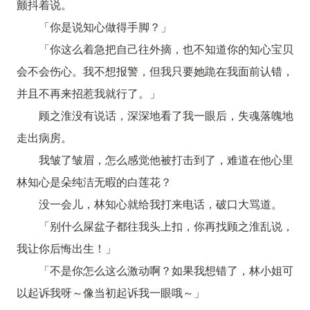
颤抖着说。
「你是说知心做得手脚？」
「你这么着急把自己往外摘，也不知道你的知心宝贝
会不会伤心。我不想报警，但我只要她跪在我面前认错，
并且不再来招惹我就行了。」
顾之淮没有说话，深深地看了我一眼后，失魂落魄地
走出病房。
我皱了皱眉，怎么感觉他被打击到了，难道在他心里
林知心是朵纯洁无暇的白莲花？
没一会儿，林知心就给我打来电话，破口大骂道。
「别什么屎盆子都往我头上扣，你再找顾之淮乱说，
我让你后悔出生！」
「不是你怎么这么激动啊？如果我想错了，林小姐可
以起诉我呀～像当初起诉我一眼哦～」