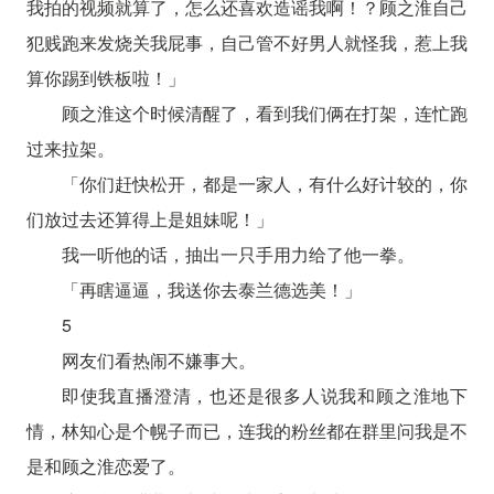
我拍的视频就算了，怎么还喜欢造谣我啊！？顾之淮自己
犯贱跑来发烧关我屁事，自己管不好男人就怪我，惹上我
算你踢到铁板啦！」
顾之淮这个时候清醒了，看到我们俩在打架，连忙跑
过来拉架。
「你们赶快松开，都是一家人，有什么好计较的，你
们放过去还算得上是姐妹呢！」
我一听他的话，抽出一只手用力给了他一拳。
「再瞎逼逼，我送你去泰兰德选美！」
5
网友们看热闹不嫌事大。
即使我直播澄清，也还是很多人说我和顾之淮地下
情，林知心是个幌子而已，连我的粉丝都在群里问我是不
是和顾之淮恋爱了。