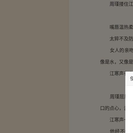
周瑾搂住江寒
嘴唇温热柔软
太猝不及防，
女人的亲吻不
像是水，又像
江寒声有点
周瑾屈膝跪上
口的点心，舌
江寒声一阵阵
他经不住，僵