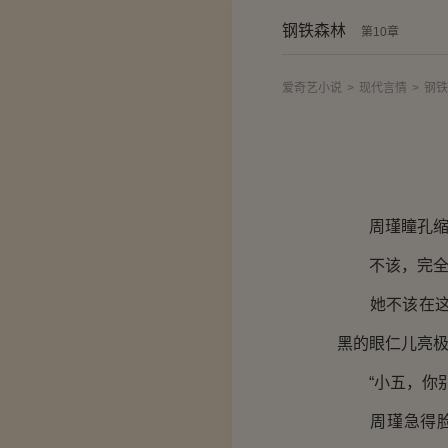
钢铁森林
第10章
爱奇艺小说
>
现代言情
>
钢铁
周瑾瞳孔缩了
不该，完全
她不该在这个
黑的眼仁儿亮
“小五，你别
周瑾急得脸色