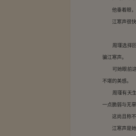
他垂着眼，把
江寒声很快恢
周瑾选择回避
骗江寒声。
可她眼前这个
不堪的美感。
周瑾有天生的
一点脆弱与无
这尚且称不上
江寒声是她的