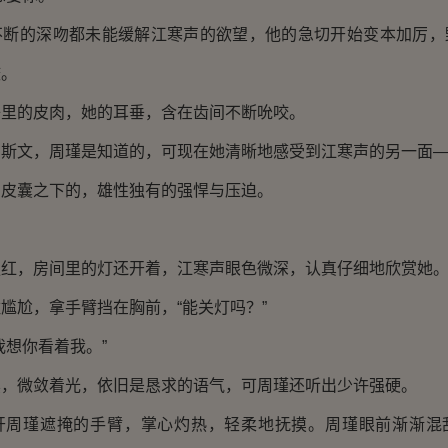
的深吻都未能缓解江寒声的欲望，他的急切开始变本加厉，
咬。
的皮肉，她的耳垂，含在齿间不断吮咬。
文，周瑾是知道的，可现在她清晰地感受到江寒声的另一面
囊之下的，雄性独有的强悍与压迫。
，房间里的灯还开着，江寒声眼色微深，认真仔细地欣赏她
尬，拿手臂挡在胸前，“能关灯吗？”
想你看着我。”
微敛着光，依旧是恳求的语气，可周瑾还听出少许强硬。
瑾遮掩的手臂，掌心灼热，轻柔地抚摸。周瑾眼前渐渐混