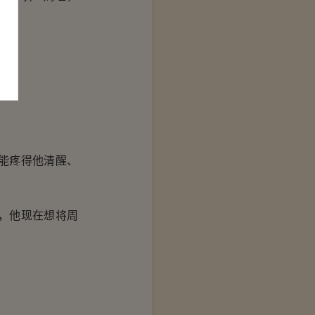
能疼得他清醒、
，他现在想将周