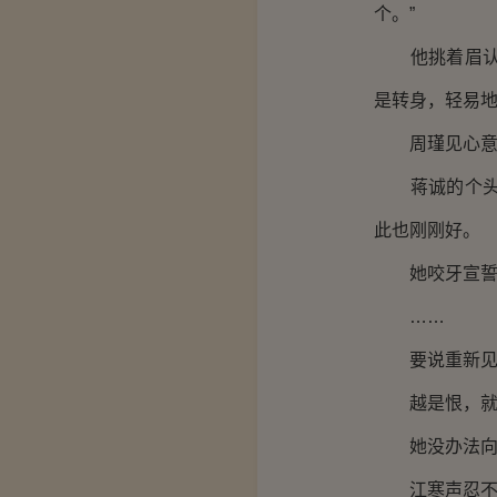
个。”
他挑着眉认真
是转身，轻易地
周瑾见心意被
蒋诚的个头高
此也刚刚好。
她咬牙宣誓：
……
要说重新见到
越是恨，就
她没办法向江
江寒声忍不住