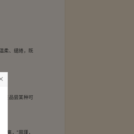
温柔、缱绻，既
是在品尝某种可
距离，“周瑾，