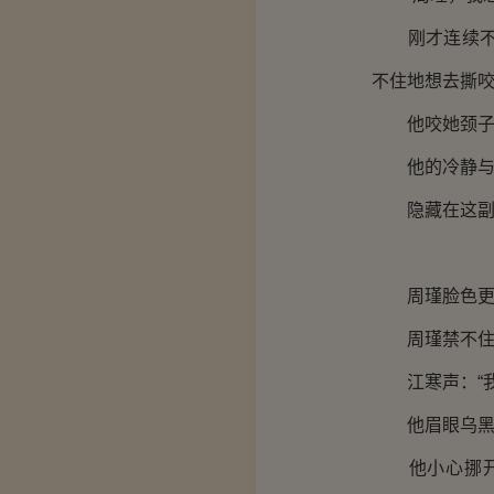
刚才连续不断
不住地想去撕
他咬她颈子里
他的冷静与斯
隐藏在这副皮
周瑾脸色更红
周瑾禁不住尴
江寒声：“我
他眉眼乌黑，
他小心挪开周