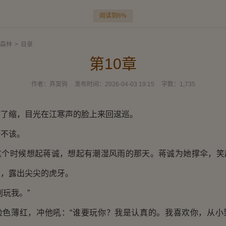
阅读到6%
森林
>
目录
第10章
作者：
弃吴钩
发布时间：
2026-04-03 19:15
字数：
1,735
缩，目光在江寒声的脸上来回逡巡。
不该。
时候想起蒋诚，想起有潮湿风雨的那天。蒋诚为她撑伞，笑
极，露出尖尖的虎牙。
玩我。”
薄红，冲他吼：“谁要玩你？我是认真的。我喜欢你，从小