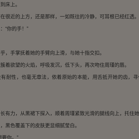
到床上。
很近的上方，还是那样，一如既往的冷静，可耳根已经红透
“你的手！”
，手掌抚着她的手臂向上滑，与她十指交扣。
着欲望的火焰，呼吸发沉，低下头，再次吻住周瑾的唇。
耐性，也毫无章法，依着原始的本能，用舌抵开她的齿，寻
有力，从黑裙下探入，顺着周瑾紧致光滑的腿线向上，托住她
黑色覆盖下的皮肤更显细腻莹白。
要你。”