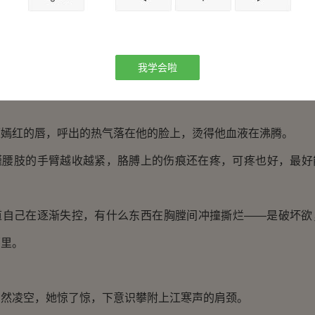
么？”
我学会啦
赤，呼吸轻促。
红的唇，呼出的热气落在他的脸上，烫得他血液在沸腾。
肢的手臂越收越紧，胳膊上的伤痕还在疼，可疼也好，最好
己在逐渐失控，有什么东西在胸膛间冲撞撕烂——是破坏欲
怀里。
凌空，她惊了惊，下意识攀附上江寒声的肩颈。