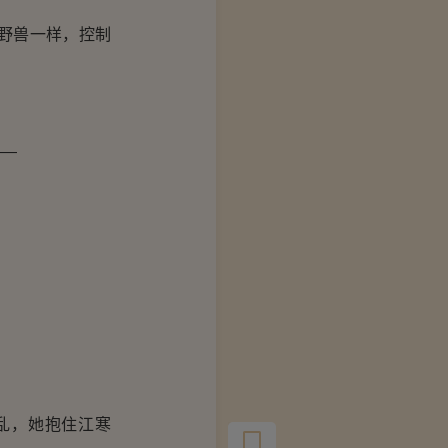
野兽一样，控制
——
。
乱，她抱住江寒