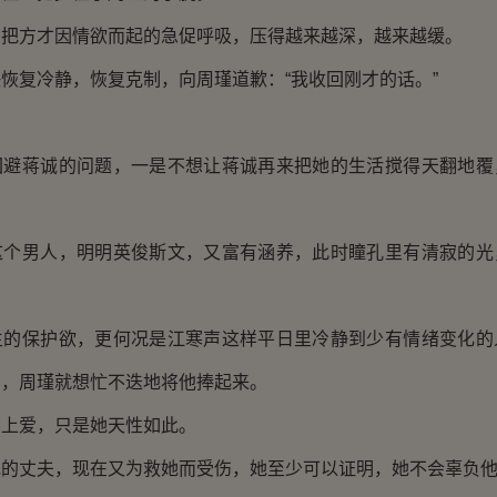
方才因情欲而起的急促呼吸，压得越来越深，越来越缓。
复冷静，恢复克制，向周瑾道歉：“我收回刚才的话。”
蒋诚的问题，一是不想让蒋诚再来把她的生活搅得天翻地覆
男人，明明英俊斯文，又富有涵养，此时瞳孔里有清寂的光
保护欲，更何况是江寒声这样平日里冷静到少有情绪变化的
辜，周瑾就想忙不迭地将他捧起来。
爱，只是她天性如此。
丈夫，现在又为救她而受伤，她至少可以证明，她不会辜负他