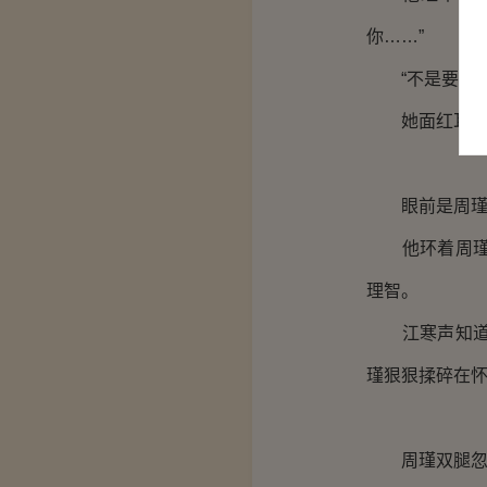
你……”
“不是要证明
她面红耳
眼前是周瑾嫣
他环着周瑾腰
理智。
江寒声知道自
瑾狠狠揉碎在
周瑾双腿忽然