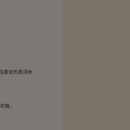
。
住柔软的香泽吮
的臀。