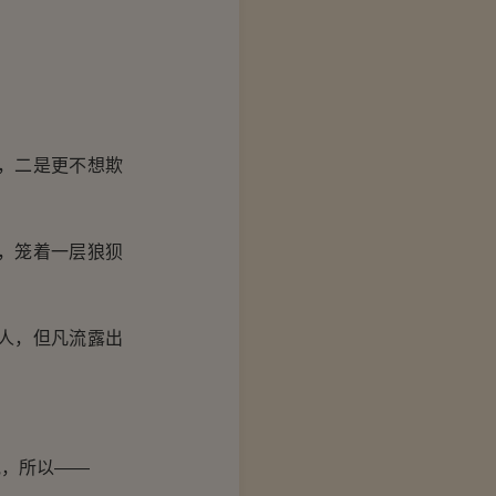
，二是更不想欺
，笼着一层狼狈
人，但凡流露出
，所以——