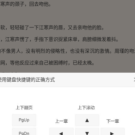
声的颈子，回去吻他。
，轻轻碰了一下江寒声的唇，又去亲吻他的脸。
江寒声愣了，手指下意识捉紧床单，肩膀细微发着抖。
像男人，没有明烈的侵略性，也没有深沉的激情。周瑾的吻
是网，等他反应过来自己被困缚时，已经太晚。
喘不上气。
使用键盘快捷键的正确方式
床，双手捧住江寒声的脸颊，细致地亲吻。她占据主导，像
尖滑过江寒声冷白的侧颊，轻抵在他的耳垂上。
心惊，耳朵痒得发麻，后背浸出一层薄薄的汗。
硬的身子终于恢复知觉，抬手握住周瑾的腰，将她扯开一段