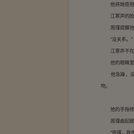
他将她揽抱
江寒声的脸在
周瑾提醒他：
“没关系。”
江寒声不在乎
他的眼睛里簇
他急躁，没有
吻。
他的手指修长
周瑾曲起腿，
“周瑾，我想